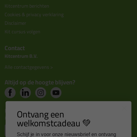
Kitcentrum berichten
Cookies & privacy verklaring
Disclaimer
Kit cursus volgen
Contact
Kitcentrum B.V.
Alle contactgegevens >
Altijd op de hoogte blijven?
Nieuws, tips en exclusieve deals rechtstreeks in je
Ontvang een
inbox
welkomstcadeau 💚
Email
Schijf je in voor onze nieuwsbrief en ontvang