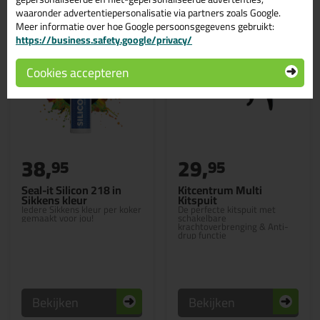
waaronder advertentiepersonalisatie via partners zoals Google.
Meer informatie over hoe Google persoonsgegevens gebruikt:
https://business.safety.google/privacy/
Cookies accepteren
38,
29,
95
95
Seal-it Silicon 218 in
Kitcentrum Multi
Sikkens kleur
Kitspuit
Iedere Sikkens kleur per koker
De perfecte kitspuit met
gemaakt voor jou!
schakelbare
krachtoverbrenging & Anti-
drup functie
Bekijken
Bekijken