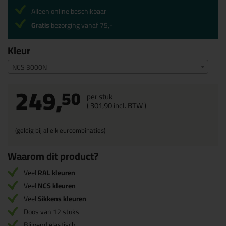
Alleen online beschikbaar
Gratis
bezorging vanaf 75,-
Kleur
NCS 3000N
249,
50
per stuk
(
301,
90
incl. BTW )
(geldig bij alle kleurcombinaties)
Waarom dit product?
Veel
RAL kleuren
Veel
NCS kleuren
Veel
Sikkens kleuren
Doos van 12 stuks
Blijvend elastisch