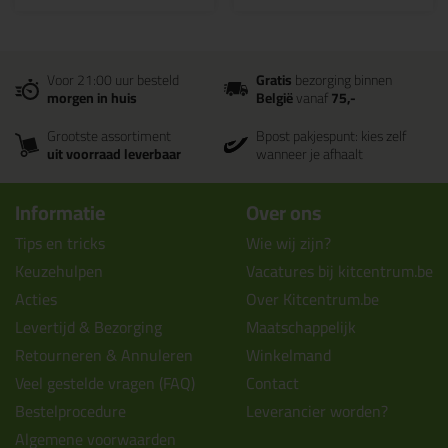
Voor 21:00 uur besteld
Gratis
bezorging binnen
morgen in huis
België
vanaf
75,-
Grootste assortiment
Bpost pakjespunt: kies zelf
uit voorraad leverbaar
wanneer je afhaalt
Informatie
Over ons
Tips en tricks
Wie wij zijn?
Keuzehulpen
Vacatures bij kitcentrum.be
Acties
Over Kitcentrum.be
Levertijd & Bezorging
Maatschappelijk
Retourneren & Annuleren
Winkelmand
Veel gestelde vragen (FAQ)
Contact
Bestelprocedure
Leverancier worden?
Algemene voorwaarden