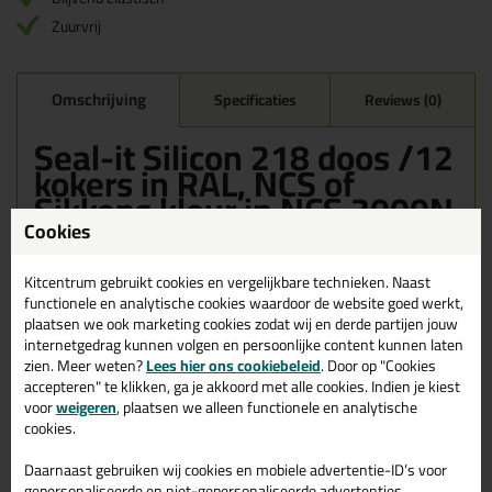
Zuurvrij
Omschrijving
Specificaties
Reviews (0)
Seal-it Silicon 218 doos /12
kokers in RAL, NCS of
Sikkens kleur in NCS 3000N
Cookies
Bestel de Seal-it Silicon 218 doos /12 kokers in RAL, NCS of
Sikkens kleur in NCS 3000N vandaag nog! Vandaag besteld =
morgen in huis.
Kitcentrum gebruikt cookies en vergelijkbare technieken. Naast
functionele en analytische cookies waardoor de website goed werkt,
plaatsen we ook marketing cookies zodat wij en derde partijen jouw
Wil je meer weten over de toepassing en kenmerken van dit
product?
Lees alles over dit product >
internetgedrag kunnen volgen en persoonlijke content kunnen laten
zien. Meer weten?
Lees hier ons cookiebeleid
. Door op "Cookies
accepteren" te klikken, ga je akkoord met alle cookies. Indien je kiest
voor
weigeren
, plaatsen we alleen functionele en analytische
cookies.
Gerelateerde producten
Daarnaast gebruiken wij cookies en mobiele advertentie-ID’s voor
gepersonaliseerde en niet-gepersonaliseerde advertenties,