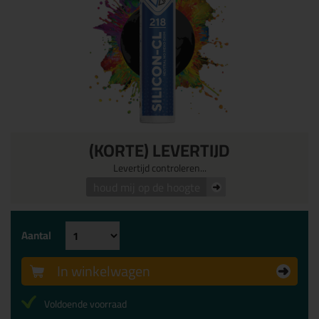
(KORTE) LEVERTIJD
Levertijd controleren...
houd mij op de hoogte
Aantal
In winkelwagen
Voldoende voorraad