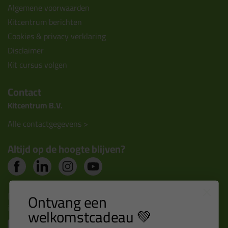
Algemene voorwaarden
Kitcentrum berichten
Cookies & privacy verklaring
Disclaimer
Kit cursus volgen
Contact
Kitcentrum B.V.
Alle contactgegevens >
Altijd op de hoogte blijven?
Nieuws, tips en exclusieve deals rechtstreeks in je
Ontvang een
inbox
welkomstcadeau 💚
Email