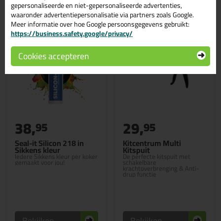
gepersonaliseerde en niet-gepersonaliseerde advertenties,
waaronder advertentiepersonalisatie via partners zoals Google.
Meer informatie over hoe Google persoonsgegevens gebruikt:
https://business.safety.google/privacy/
Cookies accepteren
38,
29,
95
95
Seal-it Silicon 218 in
Kitcentrum Multi
Sikkens kleur
Kitspuit
Iedere Sikkens kleur per koker
De perfecte kitspuit met
gemaakt voor jou!
schakelbare
krachtoverbrenging & Anti-
drup functie
Bekijken
Bekijken