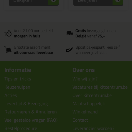
Voor 21:00 uur besteld
Gratis
bezorging binnen
morgen in huis
België
vanaf
75,-
Grootste assortiment
Bpost pakjespunt: kies zelf
uit voorraad leverbaar
wanneer je afhaalt
Informatie
Over ons
Tips en tricks
Wie wij zijn?
Keuzehulpen
Vacatures bij kitcentrum.be
Acties
Over Kitcentrum.be
Levertijd & Bezorging
Maatschappelijk
Retourneren & Annuleren
Winkelmand
Veel gestelde vragen (FAQ)
Contact
Bestelprocedure
Leverancier worden?