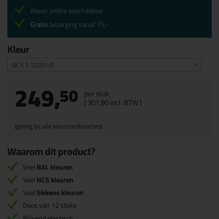
Alleen online beschikbaar
Gratis
bezorging vanaf 75,-
Kleur
NCS S 2020-R
249,
50
per stuk
(
301,
90
incl. BTW )
(geldig bij alle kleurcombinaties)
Waarom dit product?
Veel
RAL kleuren
Veel
NCS kleuren
Veel
Sikkens kleuren
Doos van 12 stuks
Blijvend elastisch