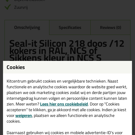
Zuurvrij
Omschrijving
Specificaties
Reviews (0)
Seal-it Silicon 218 doos /12
kokers in RAL, NCS of
Sikkens kleur in NCS S
2020-R
Cookies
Bestel de Seal-it Silicon 218 doos /12 kokers in RAL, NCS of
Sikkens kleur in NCS S 2020-R vandaag nog! Vandaag besteld =
Kitcentrum gebruikt cookies en vergelijkbare technieken. Naast
morgen in huis.
functionele en analytische cookies waardoor de website goed werkt,
plaatsen we ook marketing cookies zodat wij en derde partijen jouw
Wil je meer weten over de toepassing en kenmerken van dit
internetgedrag kunnen volgen en persoonlijke content kunnen laten
product?
Lees alles over dit product >
zien. Meer weten?
Lees hier ons cookiebeleid
. Door op "Cookies
accepteren" te klikken, ga je akkoord met alle cookies. Indien je kiest
voor
weigeren
, plaatsen we alleen functionele en analytische
cookies.
Gerelateerde producten
Daarnaast gebruiken wij cookies en mobiele advertentie-ID’s voor