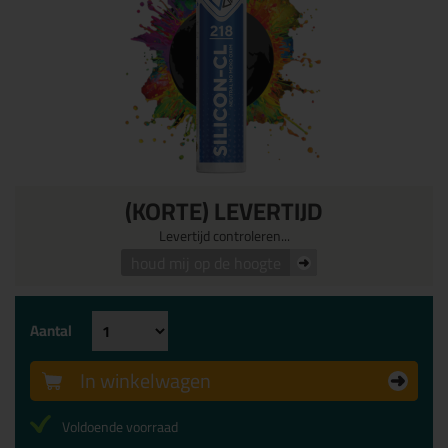
(KORTE) LEVERTIJD
Levertijd controleren...
houd mij op de hoogte
Aantal
In winkelwagen
Voldoende voorraad