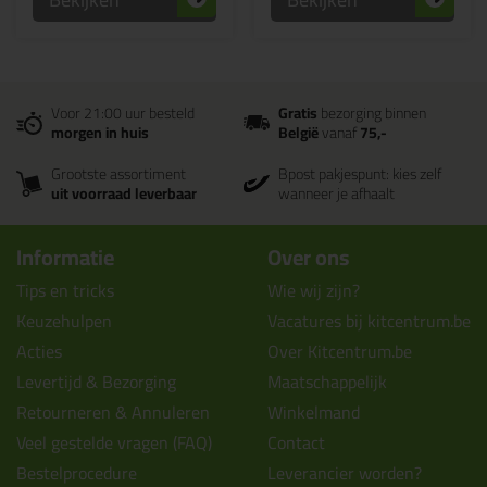
Voor 21:00 uur besteld
Gratis
bezorging binnen
morgen in huis
België
vanaf
75,-
Grootste assortiment
Bpost pakjespunt: kies zelf
uit voorraad leverbaar
wanneer je afhaalt
Informatie
Over ons
Tips en tricks
Wie wij zijn?
Keuzehulpen
Vacatures bij kitcentrum.be
Acties
Over Kitcentrum.be
Levertijd & Bezorging
Maatschappelijk
Retourneren & Annuleren
Winkelmand
Veel gestelde vragen (FAQ)
Contact
Bestelprocedure
Leverancier worden?