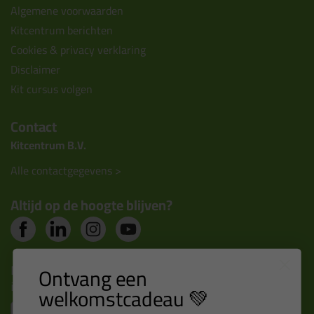
Algemene voorwaarden
Kitcentrum berichten
Cookies & privacy verklaring
Disclaimer
Kit cursus volgen
Contact
Kitcentrum B.V.
Alle contactgegevens >
Altijd op de hoogte blijven?
Nieuws, tips en exclusieve deals rechtstreeks in je
Ontvang een
inbox
welkomstcadeau 💚
Email