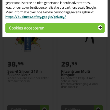
gepersonaliseerde en niet-gepersonaliseerde advertenties,
waaronder advertentiepersonalisatie via partners zoals Google.
Meer informatie over hoe Google persoonsgegevens gebruikt:
https://business.safety.google/privacy/
Cookies accepteren
38,
29,
95
95
Seal-it Silicon 218 in
Kitcentrum Multi
Sikkens kleur
Kitspuit
Iedere Sikkens kleur per koker
De perfecte kitspuit met
gemaakt voor jou!
schakelbare
krachtoverbrenging & Anti-
drup functie
Bekijken
Bekijken