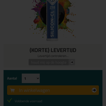
(KORTE) LEVERTIJD
Levertijd controleren...
houd mij op de hoogte
Aantal
In winkelwagen
Voldoende voorraad