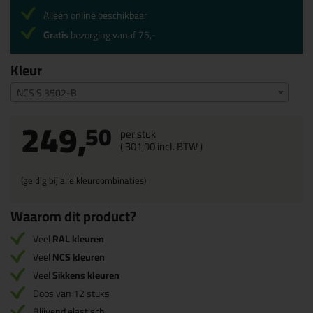
Alleen online beschikbaar
Gratis
bezorging vanaf 75,-
Kleur
NCS S 3502-B
249,
50
per stuk
(
301,
90
incl. BTW )
(geldig bij alle kleurcombinaties)
Waarom dit product?
Veel
RAL kleuren
Veel
NCS kleuren
Veel
Sikkens kleuren
Doos van 12 stuks
Blijvend elastisch