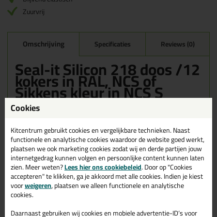
Zuurvrij
Omschrijving
Specificaties
Reviews (0)
Seal-it Silicon 218 doos /12
kokers in RAL, NCS of
Sikkens kleur in NCS S
3502-B
Cookies
Bestel de Seal-it Silicon 218 doos /12 kokers in RAL, NCS of
Sikkens kleur in NCS S 3502-B vandaag nog! Vandaag besteld =
Kitcentrum gebruikt cookies en vergelijkbare technieken. Naast
morgen in huis.
functionele en analytische cookies waardoor de website goed werkt,
plaatsen we ook marketing cookies zodat wij en derde partijen jouw
Wil je meer weten over de toepassing en kenmerken van dit
internetgedrag kunnen volgen en persoonlijke content kunnen laten
product?
Lees alles over dit product >
zien. Meer weten?
Lees hier ons cookiebeleid
. Door op "Cookies
accepteren" te klikken, ga je akkoord met alle cookies. Indien je kiest
voor
weigeren
, plaatsen we alleen functionele en analytische
cookies.
Gerelateerde producten
Daarnaast gebruiken wij cookies en mobiele advertentie-ID’s voor