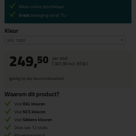
Alleen online beschikbaar
Gratis
bezorging vanaf 75,-
Kleur
RAL 1000
249,
50
per stuk
(
301,
90
incl. BTW )
(geldig bij alle kleurcombinaties)
Waarom dit product?
Veel
RAL kleuren
Veel
NCS kleuren
Veel
Sikkens kleuren
Doos van 12 stuks
Blijvend elastisch