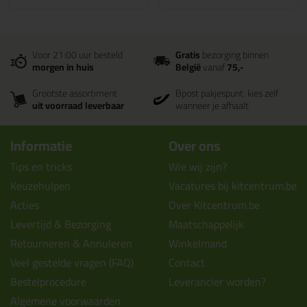
Voor 21:00 uur besteld
Gratis
bezorging binnen
morgen in huis
België
vanaf
75,-
Grootste assortiment
Bpost pakjespunt: kies zelf
uit voorraad leverbaar
wanneer je afhaalt
Informatie
Over ons
Tips en tricks
Wie wij zijn?
Keuzehulpen
Vacatures bij kitcentrum.be
Acties
Over Kitcentrum.be
Levertijd & Bezorging
Maatschappelijk
Retourneren & Annuleren
Winkelmand
Veel gestelde vragen (FAQ)
Contact
Bestelprocedure
Leverancier worden?
Algemene voorwaarden