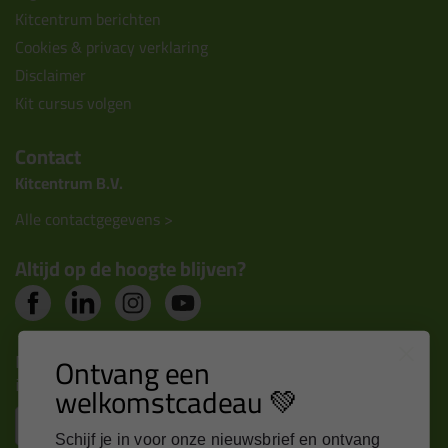
Kitcentrum berichten
Cookies & privacy verklaring
Disclaimer
Kit cursus volgen
Contact
Kitcentrum B.V.
Alle contactgegevens >
Altijd op de hoogte blijven?
Nieuws, tips en exclusieve deals rechtstreeks in je
Ontvang een
inbox
welkomstcadeau 💚
Email
Schijf je in voor onze nieuwsbrief en ontvang