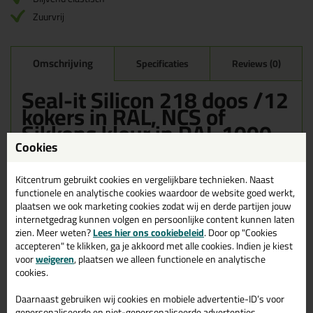
Zuurvrij
Omschrijving
Specificaties
Reviews (0)
Seal-it Silicon 218 doos /12
kokers in RAL, NCS of
Sikkens kleur in RAL 1000
Cookies
Bestel de Seal-it Silicon 218 doos /12 kokers in RAL, NCS of
Sikkens kleur in RAL 1000 vandaag nog! Vandaag besteld =
morgen in huis.
Kitcentrum gebruikt cookies en vergelijkbare technieken. Naast
functionele en analytische cookies waardoor de website goed werkt,
plaatsen we ook marketing cookies zodat wij en derde partijen jouw
Wil je meer weten over de toepassing en kenmerken van dit
product?
Lees alles over dit product >
internetgedrag kunnen volgen en persoonlijke content kunnen laten
zien. Meer weten?
Lees hier ons cookiebeleid
. Door op "Cookies
accepteren" te klikken, ga je akkoord met alle cookies. Indien je kiest
voor
weigeren
, plaatsen we alleen functionele en analytische
cookies.
Gerelateerde producten
Daarnaast gebruiken wij cookies en mobiele advertentie-ID’s voor
gepersonaliseerde en niet-gepersonaliseerde advertenties,