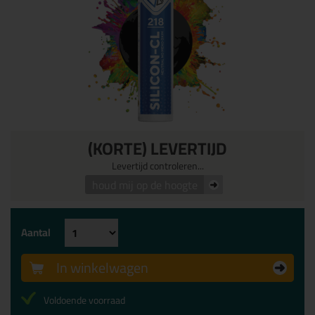
(KORTE) LEVERTIJD
Levertijd controleren...
houd mij op de hoogte
Aantal
In winkelwagen
Voldoende voorraad