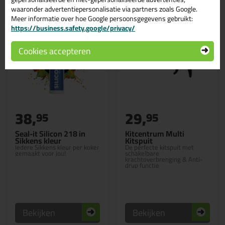
waaronder advertentiepersonalisatie via partners zoals Google.
Meer informatie over hoe Google persoonsgegevens gebruikt:
https://business.safety.google/privacy/
Cookies accepteren
38,
29,
95
95
Seal-it Silicon 218 in
Kitcentrum Multi
Sikkens kleur
Kitspuit
Iedere Sikkens kleur per koker
De perfecte kitspuit met
gemaakt voor jou!
schakelbare
krachtoverbrenging & Anti-
drup functie
Bekijken
Bekijken