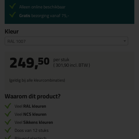
Alleen online beschikbaar
Gratis
bezorging vanaf 75,-
Kleur
RAL 1007
249,
50
per stuk
(
301,
90
incl. BTW )
(geldig bij alle kleurcombinaties)
Waarom dit product?
Veel
RAL kleuren
Veel
NCS kleuren
Veel
Sikkens kleuren
Doos van 12 stuks
Blijvend elastisch