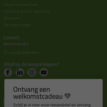
Kitcentrum berichten
Cookies & privacy verklaring
Disclaimer
Kit cursus volgen
Contact
Kitcentrum B.V.
Alle contactgegevens >
Altijd op de hoogte blijven?
Nieuws, tips en exclusieve deals rechtstreeks in je
Ontvang een
inbox
welkomstcadeau 💚
Email
Schijf je in voor onze nieuwsbrief en ontvang