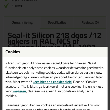
Zuurvrij
Omschrijving
Specificaties
Reviews (0)
Seal-it Silicon 218 doos /12
kokers in RAL, NCS of
Sikkens kleur in RAL 1007
Cookies
Bestel de Seal-it Silicon 218 doos /12 kokers in RAL, NCS of
Sikkens kleur in RAL 1007 vandaag nog! Vandaag besteld =
morgen in huis.
Kitcentrum gebruikt cookies en vergelijkbare technieken. Naast
functionele en analytische cookies waardoor de website goed werkt,
plaatsen we ook marketing cookies zodat wij en derde partijen jouw
Wil je meer weten over de toepassing en kenmerken van dit
product?
Lees alles over dit product >
internetgedrag kunnen volgen en persoonlijke content kunnen laten
zien. Meer weten?
Lees hier ons cookiebeleid
. Door op "Cookies
accepteren" te klikken, ga je akkoord met alle cookies. Indien je kiest
voor
weigeren
, plaatsen we alleen functionele en analytische
cookies.
Gerelateerde producten
Daarnaast gebruiken wij cookies en mobiele advertentie-ID’s voor
gepersonaliseerde en niet-gepersonaliseerde advertenties,