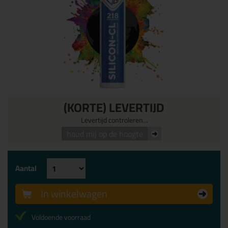
(KORTE) LEVERTIJD
Levertijd controleren...
houd mij op de hoogte
Aantal
In winkelwagen
Voldoende voorraad