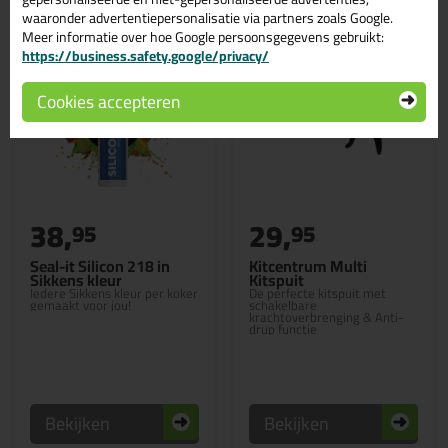
waaronder advertentiepersonalisatie via partners zoals Google.
Meer informatie over hoe Google persoonsgegevens gebruikt:
https://business.safety.google/privacy/
Cookies accepteren
38,
29,
95
95
Seal-it Silicon 218 in
Kitcentrum Multi
Sikkens kleur
Kitspuit
Iedere Sikkens kleur per koker
De perfecte kitspuit met
gemaakt voor jou!
schakelbare
krachtoverbrenging & Anti-
drup functie
Bekijken
Bekijken