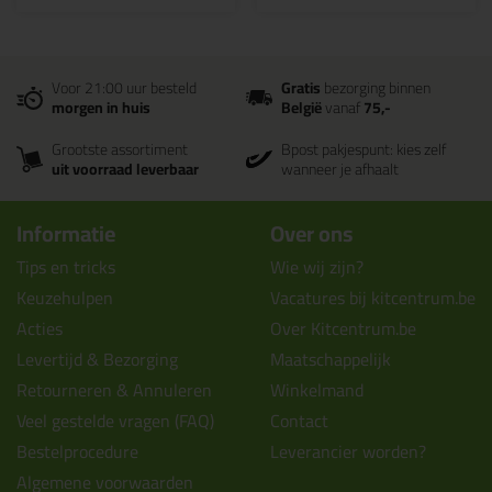
Voor 21:00 uur besteld
Gratis
bezorging binnen
morgen in huis
België
vanaf
75,-
Grootste assortiment
Bpost pakjespunt: kies zelf
uit voorraad leverbaar
wanneer je afhaalt
Informatie
Over ons
Tips en tricks
Wie wij zijn?
Keuzehulpen
Vacatures bij kitcentrum.be
Acties
Over Kitcentrum.be
Levertijd & Bezorging
Maatschappelijk
Retourneren & Annuleren
Winkelmand
Veel gestelde vragen (FAQ)
Contact
Bestelprocedure
Leverancier worden?
Algemene voorwaarden