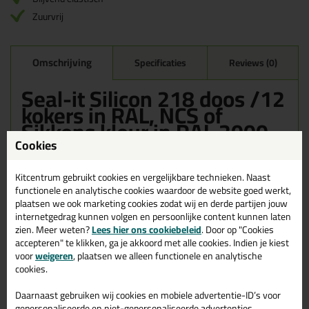
Zuurvrij
Omschrijving
Specificaties
Reviews (0)
Seal-it Silicon 218 doos /12
kokers in RAL, NCS of
Sikkens kleur in RAL 2000
Cookies
Bestel de Seal-it Silicon 218 doos /12 kokers in RAL, NCS of
Sikkens kleur in RAL 2000 vandaag nog! Vandaag besteld =
morgen in huis.
Kitcentrum gebruikt cookies en vergelijkbare technieken. Naast
functionele en analytische cookies waardoor de website goed werkt,
plaatsen we ook marketing cookies zodat wij en derde partijen jouw
Wil je meer weten over de toepassing en kenmerken van dit
product?
Lees alles over dit product >
internetgedrag kunnen volgen en persoonlijke content kunnen laten
zien. Meer weten?
Lees hier ons cookiebeleid
. Door op "Cookies
accepteren" te klikken, ga je akkoord met alle cookies. Indien je kiest
voor
weigeren
, plaatsen we alleen functionele en analytische
cookies.
Gerelateerde producten
Daarnaast gebruiken wij cookies en mobiele advertentie-ID’s voor
gepersonaliseerde en niet-gepersonaliseerde advertenties,