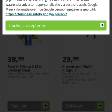
waaronder advertentiepersonalisatie via partners zoals Google.
Meer informatie over hoe Google persoonsgegevens gebruikt:
https://business.safety.google/privacy/
Cookies accepteren
38,
29,
95
95
Seal-it Silicon 218 in
Kitcentrum Multi
Sikkens kleur
Kitspuit
Iedere Sikkens kleur per koker
De perfecte kitspuit met
gemaakt voor jou!
schakelbare
krachtoverbrenging & Anti-
drup functie
Bekijken
Bekijken