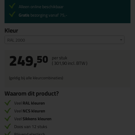
Alleen online beschikbaar
Gratis
bezorging vanaf 75,-
Kleur
RAL 2000
249,
50
per stuk
(
301,
90
incl. BTW )
(geldig bij alle kleurcombinaties)
Waarom dit product?
Veel
RAL kleuren
Veel
NCS kleuren
Veel
Sikkens kleuren
Doos van 12 stuks
Blijvend elastisch