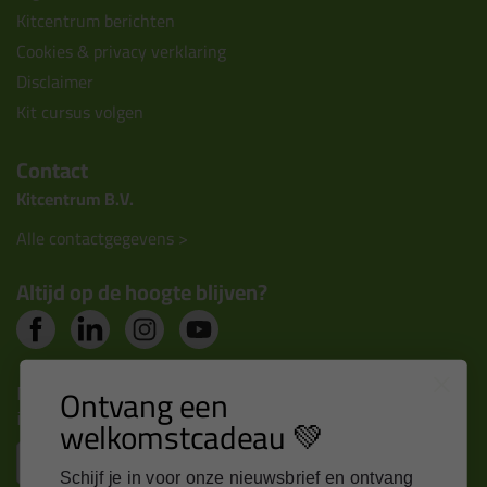
Kitcentrum berichten
Cookies & privacy verklaring
Disclaimer
Kit cursus volgen
Contact
Kitcentrum B.V.
Alle contactgegevens >
Altijd op de hoogte blijven?
Nieuws, tips en exclusieve deals rechtstreeks in je
Ontvang een
inbox
welkomstcadeau 💚
Email
Schijf je in voor onze nieuwsbrief en ontvang