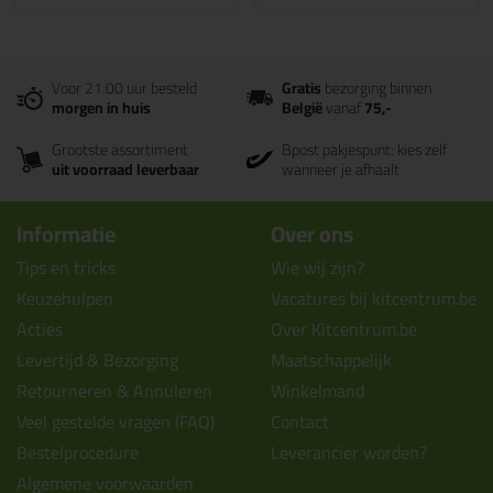
Voor 21:00 uur besteld
Gratis
bezorging binnen
morgen in huis
België
vanaf
75,-
Grootste assortiment
Bpost pakjespunt: kies zelf
uit voorraad leverbaar
wanneer je afhaalt
Informatie
Over ons
Tips en tricks
Wie wij zijn?
Keuzehulpen
Vacatures bij kitcentrum.be
Acties
Over Kitcentrum.be
Levertijd & Bezorging
Maatschappelijk
Retourneren & Annuleren
Winkelmand
Veel gestelde vragen (FAQ)
Contact
Bestelprocedure
Leverancier worden?
Algemene voorwaarden