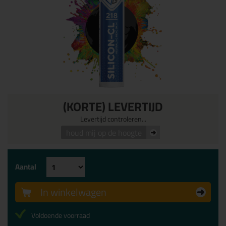
(KORTE) LEVERTIJD
Levertijd controleren...
houd mij op de hoogte
Aantal
In winkelwagen
Voldoende voorraad