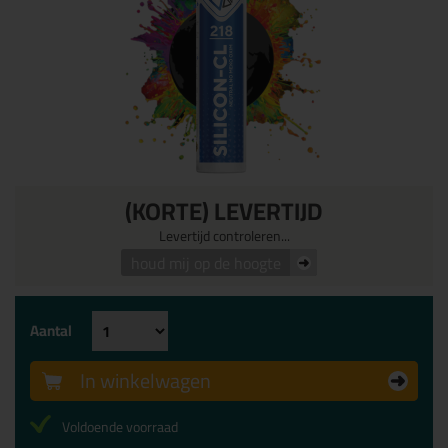
(KORTE) LEVERTIJD
Levertijd controleren...
houd mij op de hoogte
Aantal
In winkelwagen
Voldoende voorraad