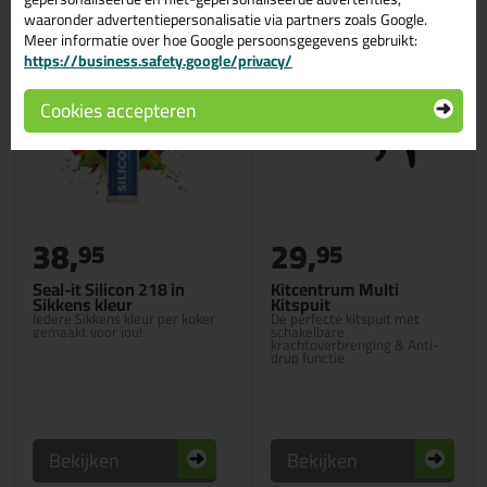
waaronder advertentiepersonalisatie via partners zoals Google.
Meer informatie over hoe Google persoonsgegevens gebruikt:
https://business.safety.google/privacy/
Cookies accepteren
38,
29,
95
95
Seal-it Silicon 218 in
Kitcentrum Multi
Sikkens kleur
Kitspuit
Iedere Sikkens kleur per koker
De perfecte kitspuit met
gemaakt voor jou!
schakelbare
krachtoverbrenging & Anti-
drup functie
Bekijken
Bekijken