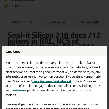
Zuurvrij
Omschrijving
Specificaties
Reviews (0)
Seal-it Silicon 218 doos /12
kokers in RAL, NCS of
Sikkens kleur in RAL 3012
Cookies
Bestel de Seal-it Silicon 218 doos /12 kokers in RAL, NCS of
Sikkens kleur in RAL 3012 vandaag nog! Vandaag besteld =
morgen in huis.
Kitcentrum gebruikt cookies en vergelijkbare technieken. Naast
functionele en analytische cookies waardoor de website goed werkt,
plaatsen we ook marketing cookies zodat wij en derde partijen jouw
Wil je meer weten over de toepassing en kenmerken van dit
product?
Lees alles over dit product >
internetgedrag kunnen volgen en persoonlijke content kunnen laten
zien. Meer weten?
Lees hier ons cookiebeleid
. Door op "Cookies
accepteren" te klikken, ga je akkoord met alle cookies. Indien je kiest
voor
weigeren
, plaatsen we alleen functionele en analytische
cookies.
Gerelateerde producten
Daarnaast gebruiken wij cookies en mobiele advertentie-ID’s voor
gepersonaliseerde en niet-gepersonaliseerde advertenties,