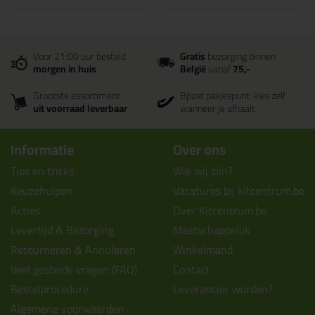
Voor 21:00 uur besteld
Gratis
bezorging binnen
morgen in huis
België
vanaf
75,-
Grootste assortiment
Bpost pakjespunt: kies zelf
uit voorraad leverbaar
wanneer je afhaalt
Informatie
Over ons
Tips en tricks
Wie wij zijn?
Keuzehulpen
Vacatures bij kitcentrum.be
Acties
Over Kitcentrum.be
Levertijd & Bezorging
Maatschappelijk
Retourneren & Annuleren
Winkelmand
Veel gestelde vragen (FAQ)
Contact
Bestelprocedure
Leverancier worden?
Algemene voorwaarden