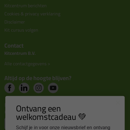
Kitcentrum berichten
Cookies & privacy verklaring
Disclaimer
Kit cursus volgen
Contact
Kitcentrum B.V.
Alle contactgegevens >
Altijd op de hoogte blijven?
Nieuws, tips en exclusieve deals rechtstreeks in je
Ontvang een
inbox
welkomstcadeau 💚
Email
Schijf je in voor onze nieuwsbrief en ontvang