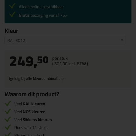
Alleen online beschikbaar
Gratis
bezorging vanaf 75,-
Kleur
RAL 3012
249,
50
per stuk
(
301,
90
incl. BTW )
(geldig bij alle kleurcombinaties)
Waarom dit product?
Veel
RAL kleuren
Veel
NCS kleuren
Veel
Sikkens kleuren
Doos van 12 stuks
Blijvend elastisch