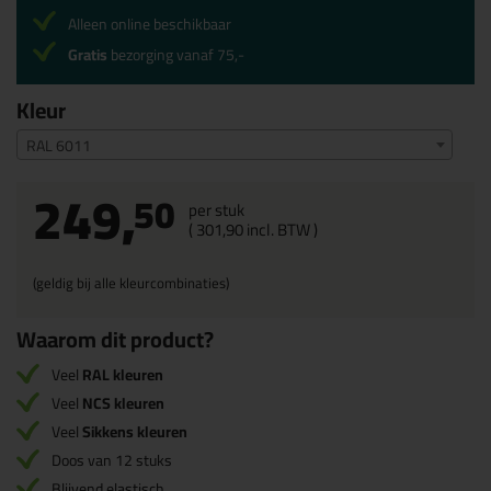
Alleen online beschikbaar
Gratis
bezorging vanaf 75,-
Kleur
RAL 6011
249,
50
per stuk
(
301,
90
incl. BTW )
(geldig bij alle kleurcombinaties)
Waarom dit product?
Veel
RAL kleuren
Veel
NCS kleuren
Veel
Sikkens kleuren
Doos van 12 stuks
Blijvend elastisch