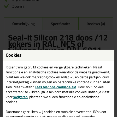
Zuurvrij
Omschrijving
Specificaties
Reviews (0)
Seal-it Silicon 218 doos /12
kokers in RAL, NCS of
Sikkens kleur in RAL 6011
Cookies
Bestel de Seal-it Silicon 218 doos /12 kokers in RAL, NCS of
Sikkens kleur in RAL 6011 vandaag nog! Vandaag besteld =
morgen in huis.
Kitcentrum gebruikt cookies en vergelijkbare technieken. Naast
functionele en analytische cookies waardoor de website goed werkt,
plaatsen we ook marketing cookies zodat wij en derde partijen jouw
Wil je meer weten over de toepassing en kenmerken van dit
product?
Lees alles over dit product >
internetgedrag kunnen volgen en persoonlijke content kunnen laten
zien. Meer weten?
Lees hier ons cookiebeleid
. Door op "Cookies
accepteren" te klikken, ga je akkoord met alle cookies. Indien je kiest
voor
weigeren
, plaatsen we alleen functionele en analytische
cookies.
Gerelateerde producten
Daarnaast gebruiken wij cookies en mobiele advertentie-ID’s voor
gepersonaliseerde en niet-gepersonaliseerde advertenties,