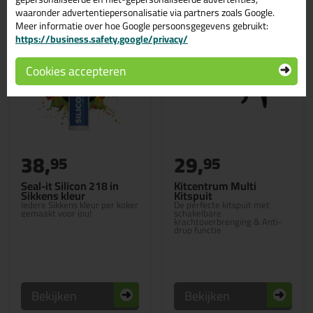
waaronder advertentiepersonalisatie via partners zoals Google.
Meer informatie over hoe Google persoonsgegevens gebruikt:
https://business.safety.google/privacy/
Cookies accepteren
38,
29,
95
95
Seal-it Silicon 218 in
Kitcentrum Multi
Sikkens kleur
Kitspuit
Iedere Sikkens kleur per koker
De perfecte kitspuit met
gemaakt voor jou!
schakelbare
krachtoverbrenging & Anti-
drup functie
Bekijken
Bekijken