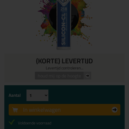
(KORTE) LEVERTIJD
Levertijd controleren...
houd mij op de hoogte
Aantal
In winkelwagen
Voldoende voorraad