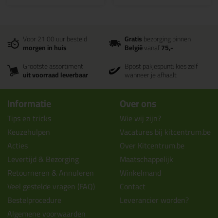
Voor 21:00 uur besteld
Gratis
bezorging binnen
morgen in huis
België
vanaf
75,-
Grootste assortiment
Bpost pakjespunt: kies zelf
uit voorraad leverbaar
wanneer je afhaalt
Informatie
Over ons
Tips en tricks
Wie wij zijn?
Keuzehulpen
Vacatures bij kitcentrum.be
Acties
Over Kitcentrum.be
Levertijd & Bezorging
Maatschappelijk
Retourneren & Annuleren
Winkelmand
Veel gestelde vragen (FAQ)
Contact
Bestelprocedure
Leverancier worden?
Algemene voorwaarden