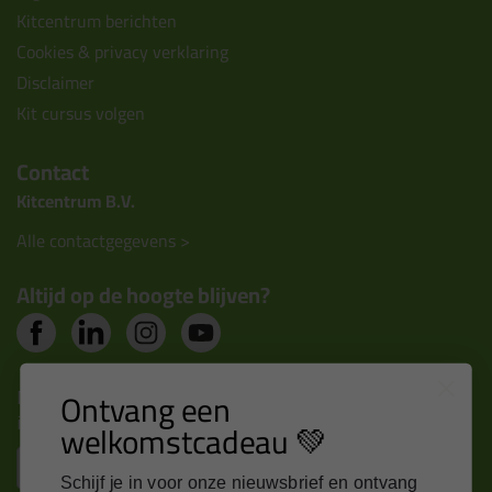
Kitcentrum berichten
Cookies & privacy verklaring
Disclaimer
Kit cursus volgen
Contact
Kitcentrum B.V.
Alle contactgegevens >
Altijd op de hoogte blijven?
Nieuws, tips en exclusieve deals rechtstreeks in je
Ontvang een
inbox
welkomstcadeau 💚
Email
Schijf je in voor onze nieuwsbrief en ontvang