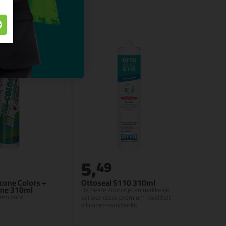
5,
49
cone Colors +
Ottoseal S110 310ml
one 310ml
De beste zuurvrije en makkelijk
ren voor
verwerkbare premium kwaliteit
siliconen-sanitairkit