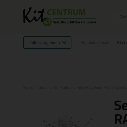
Alle categorieën
Populaire keuzes:
Silic
Voor 21:00 uur besteld
morgen in huis
Gratis
be
Home
Siliconenkit
Siliconenkit in RAL kleur
Seal-it Sili
Se
RA