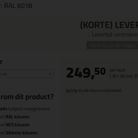
r:
RAL 6018
(KORTE) LEVE
Levertijd controleren
houd mij op de hoogte
r
249,
50
per stuk
018
(
301,
90
incl. 
(geldig bij alle kleurcombinaties)
rom dit product?
atis
tuitje(s) meegeleverd
eel
RAL kleuren
eel
NCS kleuren
eel
Sikkens kleuren