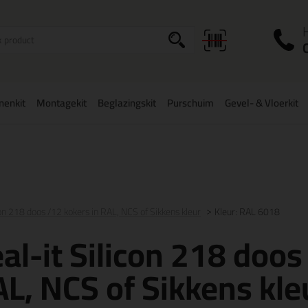
I
a
onenkit
Montagekit
Beglazingskit
Purschuim
Gevel- & Vloerkit
zorging binnen
België
vanaf
75,-
Grootste assortiment
uit voorraad 
con 218 doos /12 kokers in RAL, NCS of Sikkens kleur
Kleur: RAL 6018
al-it Silicon 218 doos
L, NCS of Sikkens kle