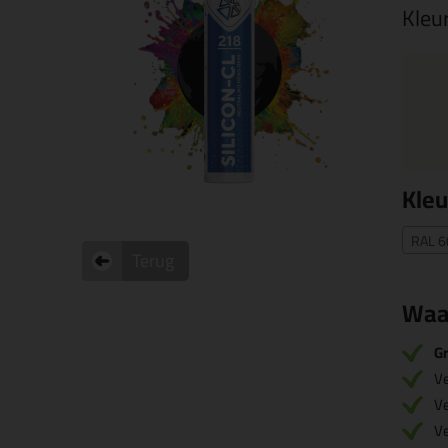
Kleu
Kleu
RAL 6
Terug
Waa
Gr
V
V
V