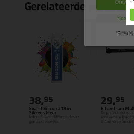
Gerelateerde producte
Go
Ontvang
Nee, ik
*Geldig bi
38,
29,
95
95
Seal-it Silicon 218 in
Kitcentrum Mult
Sikkens kleur
De perfecte kitspui
Iedere Sikkens kleur per koker
schakelbare kracht
gemaakt voor jou!
& Anti-drup functie