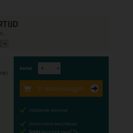
RTIJD
...
Aantal
BTW )
In winkelwagen
Voldoende voorraad
Alleen online beschikbaar
Gratis
bezorging vanaf 75,-