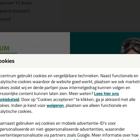
os van 12 stuks
ijvend elastisch
urvrij
Omschrijving
Specificaties
ookies
eal-it Silicon 218 doos /12 koker
een
leur in RAL 6018
cadeau 💚
tcentrum gebruikt cookies en vergelijkbare technieken. Naast functionele en
alytische cookies waardoor de website goed werkt, plaatsen we ook market
tel de Seal-it Silicon 218 doos /12 kokers in RAL, NCS of Sikkens kleu
okies zodat wij en derde partijen jouw internetgedrag kunnen volgen en
.
rsoonlijke content kunnen laten zien. Meer weten?
Lees hier ons
e nieuwsbrief en ontvang een
okiebeleid
. Door op "Cookies accepteren" te klikken, ga je akkoord met alle
v. €35,-
bij je eerste bestelling!
okies. Indien je kiest voor
weigeren
, plaatsen we alleen functionele en
 je meer weten over de toepassing en kenmerken van dit product?
Lees 
alytische cookies.
arnaast gebruiken wij cookies en mobiele advertentie-ID’s voor
personaliseerde en niet-gepersonaliseerde advertenties, waaronder
vertentiepersonalisatie via partners zoals Google. Meer informatie over hoe