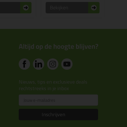
n
Bekijken
Altijd op de hoogte blijven?
Nieuws, tips en exclusieve deals
rechtstreeks in je inbox
Email
Inschrijven