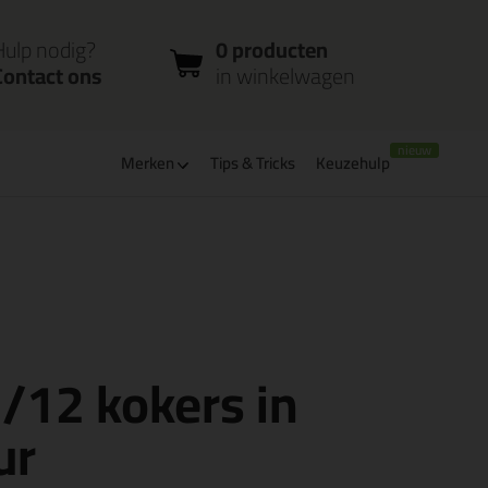
nloggen
Bestelstatus
0 producten
ccount
controleren
in winkelwagen
Hulp nodig?
0 producten
Contact ons
in winkelwagen
Merken
Tips & Tricks
Keuzehulp
leverbaar
Bpost pakjespunt: kies zelf wanneer je afhaalt
 /12 kokers in
ur