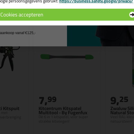
n
ogle persoonsgegevens gebruikt:
https://business.safety.google/privacy/
 de actiecode ›
Cookies accepteren
 wil geen cadeau
j aankoop vanaf €125,-
7,
9,
99
25
i Kitspuit
Kitcentrum Kitspatel
Zwaluw Sili
Multitool - By Fugenfux
Natural St
t met
Dé 6 in 1 kitspatel, voor super
Veel RAL-kleu
overbrenging
strakke kitvoegen!
natuursteen!