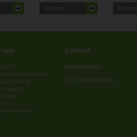
Bekijken
Bekijke
 ons
Contact
j zijn?
Kitcentrum B.V.
res bij kitcentrum.be
Alle contactgegevens >
Kitcentrum.be
chappelijk
elmand
ct
ancier worden?