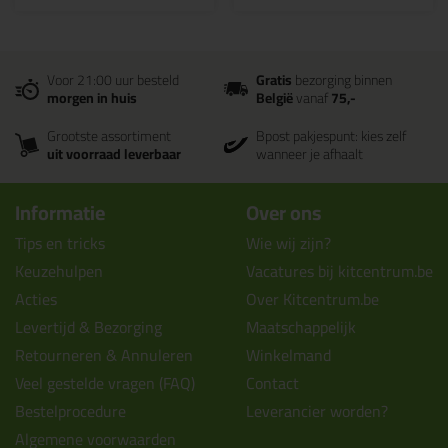
Voor 21:00 uur besteld
Gratis
bezorging binnen
morgen in huis
België
vanaf
75,-
Grootste assortiment
Bpost pakjespunt: kies zelf
uit voorraad leverbaar
wanneer je afhaalt
Informatie
Over ons
Tips en tricks
Wie wij zijn?
Keuzehulpen
Vacatures bij kitcentrum.be
Acties
Over Kitcentrum.be
Levertijd & Bezorging
Maatschappelijk
Retourneren & Annuleren
Winkelmand
Veel gestelde vragen (FAQ)
Contact
Bestelprocedure
Leverancier worden?
Algemene voorwaarden