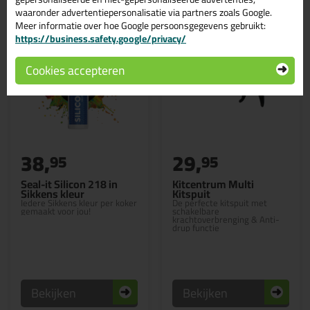
waaronder advertentiepersonalisatie via partners zoals Google.
Meer informatie over hoe Google persoonsgegevens gebruikt:
https://business.safety.google/privacy/
Cookies accepteren
38,
29,
95
95
Seal-it Silicon 218 in
Kitcentrum Multi
Sikkens kleur
Kitspuit
Iedere Sikkens kleur per koker
De perfecte kitspuit met
gemaakt voor jou!
schakelbare
krachtoverbrenging & Anti-
drup functie
Bekijken
Bekijken