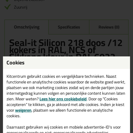
Zuurvrij
Omschrijving
Specificaties
Reviews (0)
Seal-it Silicon 218 doos /12
kokers in RAL, NCS of
Sikkens kleur in RAL 6022
Cookies
Bestel de Seal-it Silicon 218 doos /12 kokers in RAL, NCS of
Sikkens kleur in RAL 6022 vandaag nog! Vandaag besteld =
morgen in huis.
Kitcentrum gebruikt cookies en vergelijkbare technieken. Naast
functionele en analytische cookies waardoor de website goed werkt,
plaatsen we ook marketing cookies zodat wij en derde partijen jouw
Wil je meer weten over de toepassing en kenmerken van dit
product?
Lees alles over dit product >
internetgedrag kunnen volgen en persoonlijke content kunnen laten
zien. Meer weten?
Lees hier ons cookiebeleid
. Door op "Cookies
accepteren" te klikken, ga je akkoord met alle cookies. Indien je kiest
voor
weigeren
, plaatsen we alleen functionele en analytische
cookies.
Gerelateerde producten
Daarnaast gebruiken wij cookies en mobiele advertentie-ID’s voor
gepersonaliseerde en niet-gepersonaliseerde advertenties,