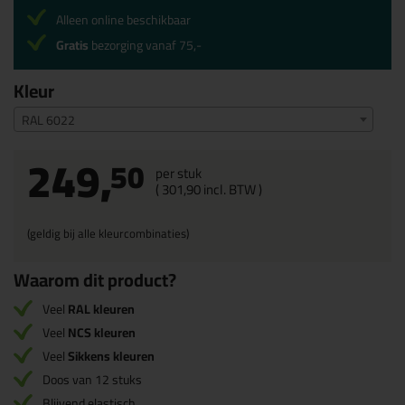
Alleen online beschikbaar
Gratis
bezorging vanaf 75,-
Kleur
RAL 6022
249,
50
per stuk
(
301,
90
incl. BTW )
(geldig bij alle kleurcombinaties)
Waarom dit product?
Veel
RAL kleuren
Veel
NCS kleuren
Veel
Sikkens kleuren
Doos van 12 stuks
Blijvend elastisch