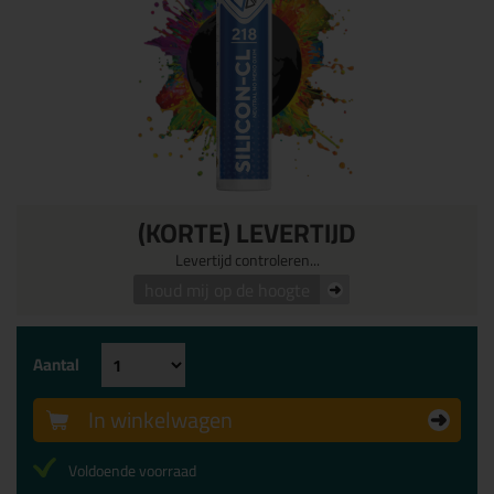
(KORTE) LEVERTIJD
Levertijd controleren...
houd mij op de hoogte
Aantal
In winkelwagen
Voldoende voorraad