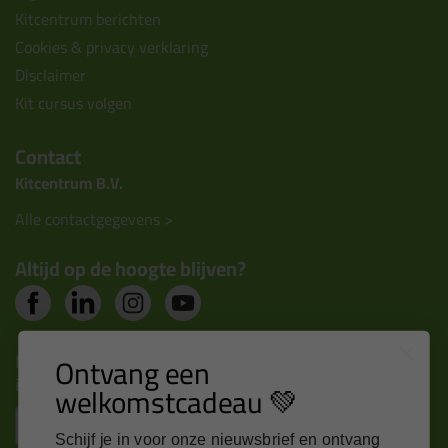
Kitcentrum berichten
Cookies & privacy verklaring
Disclaimer
Kit cursus volgen
Contact
Kitcentrum B.V.
Alle contactgegevens >
Altijd op de hoogte blijven?
Nieuws, tips en exclusieve deals rechtstreeks in je
Ontvang een
inbox
welkomstcadeau 💚
Email
Schijf je in voor onze nieuwsbrief en ontvang