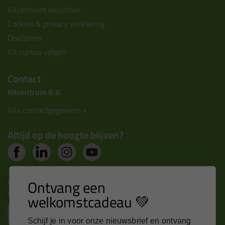
Kitcentrum berichten
Cookies & privacy verklaring
Disclaimer
Kit cursus volgen
Contact
Kitcentrum B.V.
Alle contactgegevens >
Altijd op de hoogte blijven?
Nieuws, tips en exclusieve deals rechtstreeks in je
Ontvang een
inbox
welkomstcadeau 💚
Email
Schijf je in voor onze nieuwsbrief en ontvang