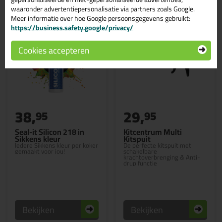
waaronder advertentiepersonalisatie via partners zoals Google.
Meer informatie over hoe Google persoonsgegevens gebruikt:
https://business.safety.google/privacy/
Cookies accepteren
38,
29,
95
95
Seal-it Silicon 218 in
Kitcentrum Multi
Sikkens kleur
Kitspuit
Iedere Sikkens kleur per koker
De perfecte kitspuit met
gemaakt voor jou!
schakelbare
krachtoverbrenging & Anti-
drup functie
Bekijken
Bekijken