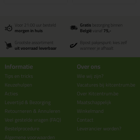
Voor 21:00 uur besteld
Gratis
bezorging binnen
morgen in huis
België
vanaf
75,-
Grootste assortiment
Bpost pakjespunt: kies zelf
uit voorraad leverbaar
wanneer je afhaalt
Informatie
Over ons
Tips en tricks
Wie wij zijn?
Keuzehulpen
Vacatures bij kitcentrum.be
Acties
Over Kitcentrum.be
Levertijd & Bezorging
Maatschappelijk
Retourneren & Annuleren
Winkelmand
Veel gestelde vragen (FAQ)
Contact
Bestelprocedure
Leverancier worden?
Algemene voorwaarden