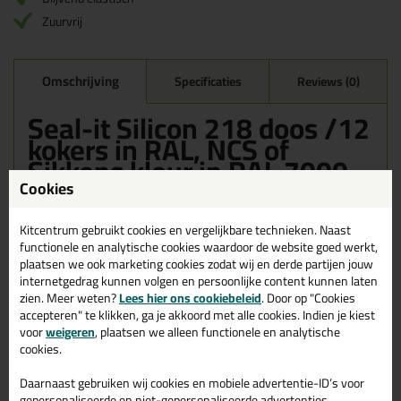
Zuurvrij
Omschrijving
Specificaties
Reviews (0)
Seal-it Silicon 218 doos /12
kokers in RAL, NCS of
Sikkens kleur in RAL 7000
Cookies
Bestel de Seal-it Silicon 218 doos /12 kokers in RAL, NCS of
Sikkens kleur in RAL 7000 vandaag nog! Vandaag besteld =
morgen in huis.
Kitcentrum gebruikt cookies en vergelijkbare technieken. Naast
functionele en analytische cookies waardoor de website goed werkt,
plaatsen we ook marketing cookies zodat wij en derde partijen jouw
Wil je meer weten over de toepassing en kenmerken van dit
product?
Lees alles over dit product >
internetgedrag kunnen volgen en persoonlijke content kunnen laten
zien. Meer weten?
Lees hier ons cookiebeleid
. Door op "Cookies
accepteren" te klikken, ga je akkoord met alle cookies. Indien je kiest
voor
weigeren
, plaatsen we alleen functionele en analytische
cookies.
Gerelateerde producten
Daarnaast gebruiken wij cookies en mobiele advertentie-ID’s voor
gepersonaliseerde en niet-gepersonaliseerde advertenties,