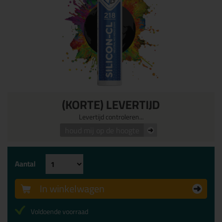
(KORTE) LEVERTIJD
Levertijd controleren...
houd mij op de hoogte
Aantal
In winkelwagen
Voldoende voorraad