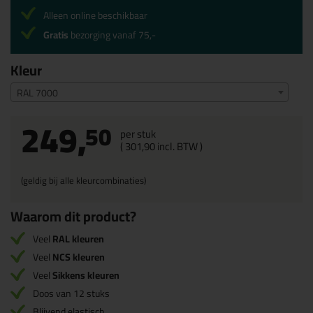
Alleen online beschikbaar
Gratis
bezorging vanaf 75,-
Kleur
RAL 7000
249,
50
per stuk
(
301,
90
incl. BTW )
(geldig bij alle kleurcombinaties)
Waarom dit product?
Veel
RAL kleuren
Veel
NCS kleuren
Veel
Sikkens kleuren
Doos van 12 stuks
Blijvend elastisch