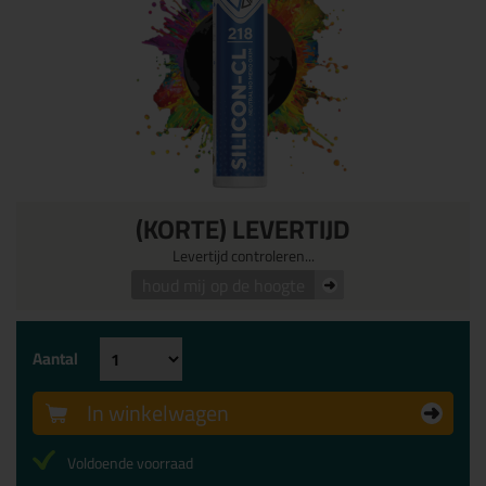
(KORTE) LEVERTIJD
Levertijd controleren...
houd mij op de hoogte
Aantal
In winkelwagen
Voldoende voorraad