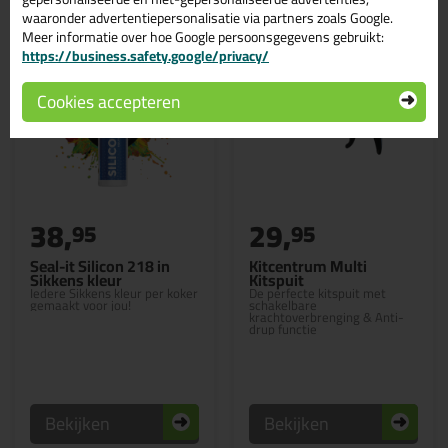
waaronder advertentiepersonalisatie via partners zoals Google.
Meer informatie over hoe Google persoonsgegevens gebruikt:
https://business.safety.google/privacy/
Cookies accepteren
38,
29,
95
95
Seal-it Silicon 218 in
Kitcentrum Multi
Sikkens kleur
Kitspuit
Iedere Sikkens kleur per koker
De perfecte kitspuit met
gemaakt voor jou!
schakelbare
krachtoverbrenging & Anti-
drup functie
Bekijken
Bekijken