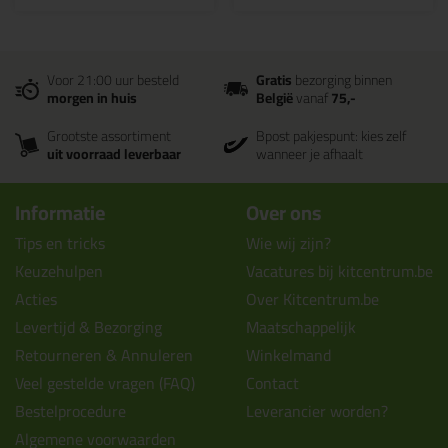
Voor 21:00 uur besteld
Gratis
bezorging binnen
morgen in huis
België
vanaf
75,-
Grootste assortiment
Bpost pakjespunt: kies zelf
uit voorraad leverbaar
wanneer je afhaalt
Informatie
Over ons
Tips en tricks
Wie wij zijn?
Keuzehulpen
Vacatures bij kitcentrum.be
Acties
Over Kitcentrum.be
Levertijd & Bezorging
Maatschappelijk
Retourneren & Annuleren
Winkelmand
Veel gestelde vragen (FAQ)
Contact
Bestelprocedure
Leverancier worden?
Algemene voorwaarden