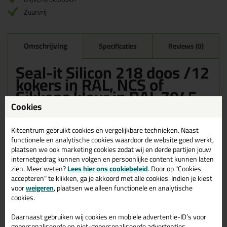
Zuurvrij
Omschrijving
Specificaties
Reviews (0)
Seal-it Silicon 218 doos /12
kokers in RAL, NCS of
Sikkens kleur in RAL 7045
Cookies
Bestel de Seal-it Silicon 218 doos /12 kokers in RAL, NCS of
Sikkens kleur in RAL 7045 vandaag nog! Vandaag besteld =
morgen in huis.
Kitcentrum gebruikt cookies en vergelijkbare technieken. Naast
functionele en analytische cookies waardoor de website goed werkt,
plaatsen we ook marketing cookies zodat wij en derde partijen jouw
Wil je meer weten over de toepassing en kenmerken van dit
product?
Lees alles over dit product >
internetgedrag kunnen volgen en persoonlijke content kunnen laten
zien. Meer weten?
Lees hier ons cookiebeleid
. Door op "Cookies
accepteren" te klikken, ga je akkoord met alle cookies. Indien je kiest
voor
weigeren
, plaatsen we alleen functionele en analytische
cookies.
Gerelateerde producten
Daarnaast gebruiken wij cookies en mobiele advertentie-ID’s voor
gepersonaliseerde en niet-gepersonaliseerde advertenties,