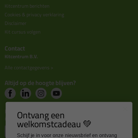
Kitcentrum berichten
Cookies & privacy verklaring
Disclaimer
Kit cursus volgen
Contact
Kitcentrum B.V.
Alle contactgegevens >
Altijd op de hoogte blijven?
Nieuws, tips en exclusieve deals rechtstreeks in je
Ontvang een
inbox
welkomstcadeau 💚
Email
Schijf je in voor onze nieuwsbrief en ontvang