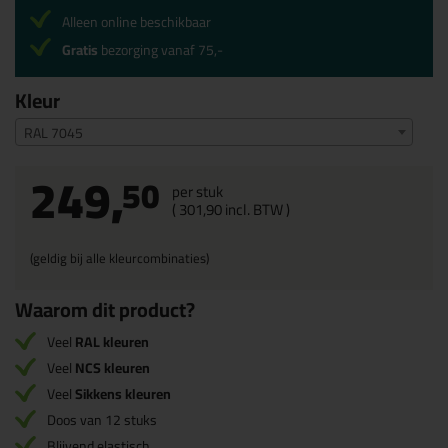
Alleen online beschikbaar
Gratis
bezorging vanaf 75,-
Kleur
RAL 7045
249,
50
per stuk
(
301,
90
incl. BTW )
(geldig bij alle kleurcombinaties)
Waarom dit product?
Veel
RAL kleuren
Veel
NCS kleuren
Veel
Sikkens kleuren
Doos van 12 stuks
Blijvend elastisch