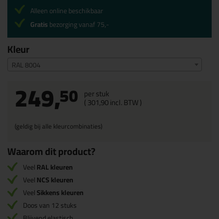
Alleen online beschikbaar
Gratis
bezorging vanaf 75,-
Kleur
RAL 8004
249,
50
per stuk
(
301,
90
incl. BTW )
(geldig bij alle kleurcombinaties)
Waarom dit product?
Veel
RAL kleuren
Veel
NCS kleuren
Veel
Sikkens kleuren
Doos van 12 stuks
Blijvend elastisch