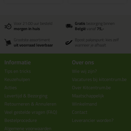
Voor 21:00 uur besteld
Gratis
bezorging binnen
morgen in huis
België
vanaf
75,-
Grootste assortiment
Bpost pakjespunt: kies zelf
uit voorraad leverbaar
wanneer je afhaalt
Informatie
Over ons
Tips en tricks
Wie wij zijn?
Keuzehulpen
Vacatures bij kitcentrum.be
Acties
Over Kitcentrum.be
Levertijd & Bezorging
Maatschappelijk
Retourneren & Annuleren
Winkelmand
Veel gestelde vragen (FAQ)
Contact
Bestelprocedure
Leverancier worden?
Algemene voorwaarden