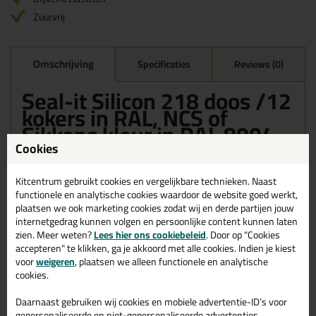
Zuurvrij
Omschrijving
Specificaties
Reviews (0)
Seal-it Silicon 218 doos /12
kokers in RAL, NCS of
Sikkens kleur in RAL 8004
Cookies
Bestel de Seal-it Silicon 218 doos /12 kokers in RAL, NCS of
Sikkens kleur in RAL 8004 vandaag nog! Vandaag besteld =
morgen in huis.
Kitcentrum gebruikt cookies en vergelijkbare technieken. Naast
functionele en analytische cookies waardoor de website goed werkt,
plaatsen we ook marketing cookies zodat wij en derde partijen jouw
Wil je meer weten over de toepassing en kenmerken van dit
product?
Lees alles over dit product >
internetgedrag kunnen volgen en persoonlijke content kunnen laten
zien. Meer weten?
Lees hier ons cookiebeleid
. Door op "Cookies
accepteren" te klikken, ga je akkoord met alle cookies. Indien je kiest
voor
weigeren
, plaatsen we alleen functionele en analytische
cookies.
Gerelateerde producten
Daarnaast gebruiken wij cookies en mobiele advertentie-ID’s voor
gepersonaliseerde en niet-gepersonaliseerde advertenties,