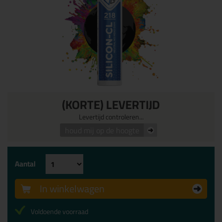
(KORTE) LEVERTIJD
Levertijd controleren...
houd mij op de hoogte
Aantal
In winkelwagen
Voldoende voorraad