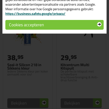
waaronder advertentiepersonalisatie via partners zoals Google.
Meer informatie over hoe Google persoonsgegevens gebruikt:
https://business.safety.google/privacy/
Cookies accepteren
38,
29,
95
95
Seal-it Silicon 218 in
Kitcentrum Multi
Sikkens kleur
Kitspuit
Iedere Sikkens kleur per koker
De perfecte kitspuit met
gemaakt voor jou!
schakelbare
krachtoverbrenging & Anti-
drup functie
Bekijken
Bekijken