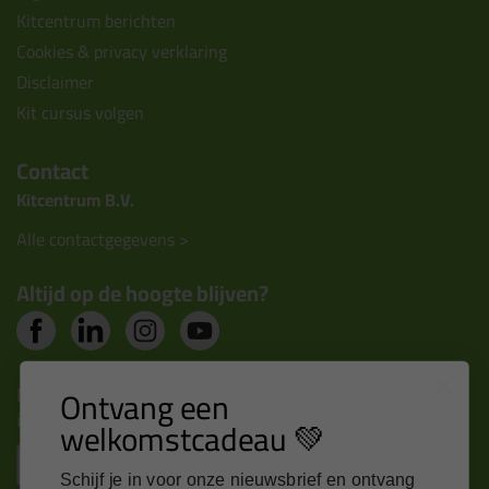
Kitcentrum berichten
Cookies & privacy verklaring
Disclaimer
Kit cursus volgen
Contact
Kitcentrum B.V.
Alle contactgegevens >
Altijd op de hoogte blijven?
Nieuws, tips en exclusieve deals rechtstreeks in je
Ontvang een
inbox
welkomstcadeau 💚
Email
Schijf je in voor onze nieuwsbrief en ontvang