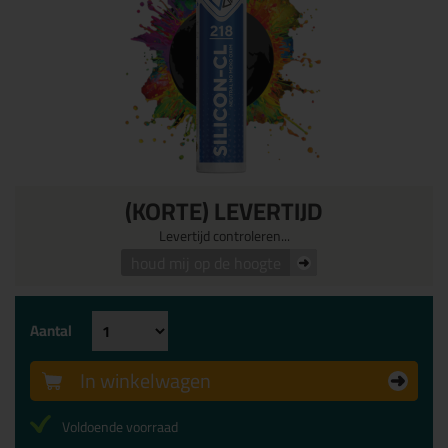
(KORTE) LEVERTIJD
Levertijd controleren...
houd mij op de hoogte
Aantal
In winkelwagen
Voldoende voorraad