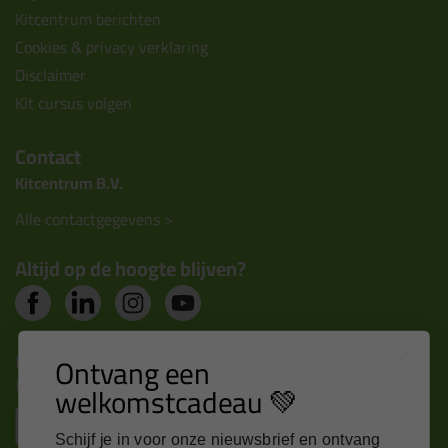
Kitcentrum berichten
Cookies & privacy verklaring
Disclaimer
Kit cursus volgen
Contact
Kitcentrum B.V.
Alle contactgegevens >
Altijd op de hoogte blijven?
Nieuws, tips en exclusieve deals rechtstreeks in je
Ontvang een
inbox
welkomstcadeau 💚
Email
Schijf je in voor onze nieuwsbrief en ontvang