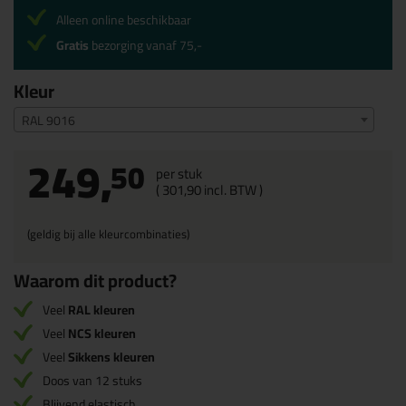
Alleen online beschikbaar
Gratis
bezorging vanaf 75,-
Kleur
RAL 9016
249,
50
per stuk
(
301,
90
incl. BTW )
(geldig bij alle kleurcombinaties)
Waarom dit product?
Veel
RAL kleuren
Veel
NCS kleuren
Veel
Sikkens kleuren
Doos van 12 stuks
Blijvend elastisch