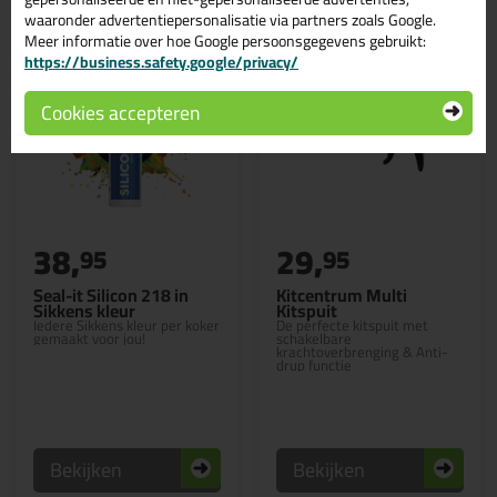
waaronder advertentiepersonalisatie via partners zoals Google.
Meer informatie over hoe Google persoonsgegevens gebruikt:
https://business.safety.google/privacy/
Cookies accepteren
38,
29,
95
95
Seal-it Silicon 218 in
Kitcentrum Multi
Sikkens kleur
Kitspuit
Iedere Sikkens kleur per koker
De perfecte kitspuit met
gemaakt voor jou!
schakelbare
krachtoverbrenging & Anti-
drup functie
Bekijken
Bekijken