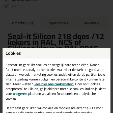
Zuurvrij
Omschrijving
Specificaties
Reviews (0)
Seal-it Silicon 218 doos /12
kokers in RAL, NCS of
Sikkens kleur in RAL 9016
Cookies
Bestel de Seal-it Silicon 218 doos /12 kokers in RAL, NCS of
Sikkens kleur in RAL 9016 vandaag nog! Vandaag besteld =
morgen in huis.
Kitcentrum gebruikt cookies en vergelijkbare technieken. Naast
functionele en analytische cookies waardoor de website goed werkt,
plaatsen we ook marketing cookies zodat wij en derde partijen jouw
Wil je meer weten over de toepassing en kenmerken van dit
product?
Lees alles over dit product >
internetgedrag kunnen volgen en persoonlijke content kunnen laten
zien. Meer weten?
Lees hier ons cookiebeleid
. Door op "Cookies
accepteren" te klikken, ga je akkoord met alle cookies. Indien je kiest
voor
weigeren
, plaatsen we alleen functionele en analytische
cookies.
Gerelateerde producten
Daarnaast gebruiken wij cookies en mobiele advertentie-ID’s voor
gepersonaliseerde en niet-gepersonaliseerde advertenties,