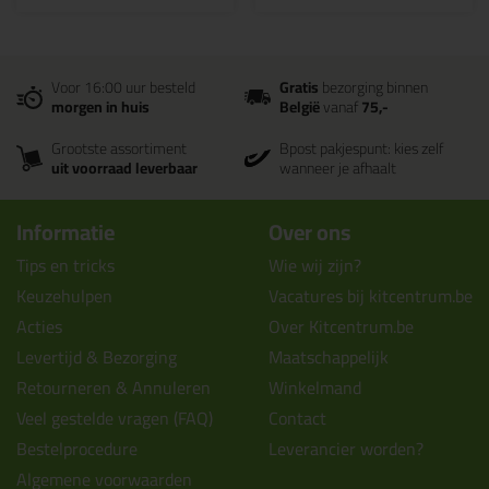
Voor 16:00 uur besteld
Gratis
bezorging binnen
morgen in huis
België
vanaf
75,-
Grootste assortiment
Bpost pakjespunt: kies zelf
uit voorraad leverbaar
wanneer je afhaalt
Informatie
Over ons
Tips en tricks
Wie wij zijn?
Keuzehulpen
Vacatures bij kitcentrum.be
Acties
Over Kitcentrum.be
Levertijd & Bezorging
Maatschappelijk
Retourneren & Annuleren
Winkelmand
Veel gestelde vragen (FAQ)
Contact
Bestelprocedure
Leverancier worden?
Algemene voorwaarden