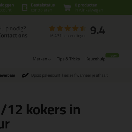
nloggen
Bestelstatus
0 producten
ccount
controleren
in winkelwagen
9.4
Hulp nodig?
Contact ons
16.431 beoordelingen
Merken
Tips & Tricks
Keuzehulp
leverbaar
Bpost pakjespunt: kies zelf wanneer je afhaalt
 /12 kokers in
ur