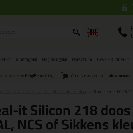
I
a
onenkit
Montagekit
Beglazingskit
Purschuim
Gevel- & Vloerkit
zorging binnen
België
vanaf
75,-
Grootste assortiment
uit voorraad 
con 218 doos /12 kokers in RAL, NCS of Sikkens kleur
Kleur: Sikkens F6.06.74
al-it Silicon 218 doos
L, NCS of Sikkens kle