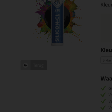
Kleu
Kleu
Sikke
Terug
Waa
Gr
V
V
V