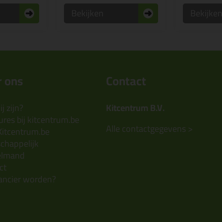
Bekijken
Bekijke
 ons
Contact
j zijn?
Kitcentrum B.V.
res bij kitcentrum.be
Alle contactgegevens >
Kitcentrum.be
chappelijk
elmand
ct
ancier worden?