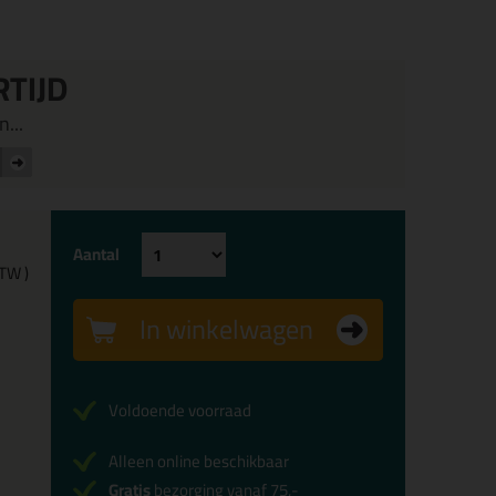
RTIJD
...
Aantal
BTW )
In winkelwagen
Voldoende voorraad
Alleen online beschikbaar
Gratis
bezorging vanaf 75,-