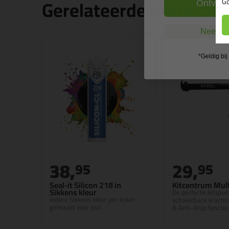
Gerelateerde producte
Go
Ontvang
Nee, ik
*Geldig bi
38,
29,
95
95
Seal-it Silicon 218 in
Kitcentrum Mult
Sikkens kleur
De perfecte kitspui
Iedere Sikkens kleur per koker
schakelbare kracht
gemaakt voor jou!
& Anti-drup functie