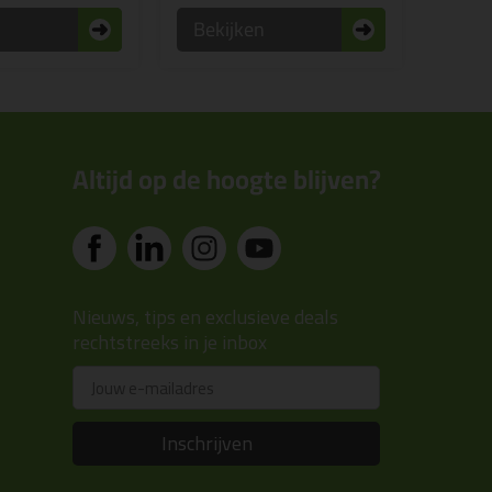
n
Bekijken
Altijd op de hoogte blijven?
Nieuws, tips en exclusieve deals
rechtstreeks in je inbox
Email
Inschrijven