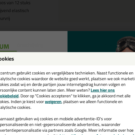
os van 12 stuks
ijvend elastisch
urvrij
Omschrijving
Specificaties
ookies
eal-it Silicon 218 doos /12 koker
een
leur in Sikkens F6.06.74
cadeau 💚
tcentrum gebruikt cookies en vergelijkbare technieken. Naast functionele en
alytische cookies waardoor de website goed werkt, plaatsen we ook market
tel de Seal-it Silicon 218 doos /12 kokers in RAL, NCS of Sikkens kleur
okies zodat wij en derde partijen jouw internetgedrag kunnen volgen en
gen in huis.
rsoonlijke content kunnen laten zien. Meer weten?
Lees hier ons
e nieuwsbrief en ontvang een
okiebeleid
. Door op "Cookies accepteren" te klikken, ga je akkoord met alle
v. €35,-
bij je eerste bestelling!
okies. Indien je kiest voor
weigeren
, plaatsen we alleen functionele en
 je meer weten over de toepassing en kenmerken van dit product?
Lees 
alytische cookies.
arnaast gebruiken wij cookies en mobiele advertentie-ID’s voor
personaliseerde en niet-gepersonaliseerde advertenties, waaronder
vertentiepersonalisatie via partners zoals Google. Meer informatie over hoe