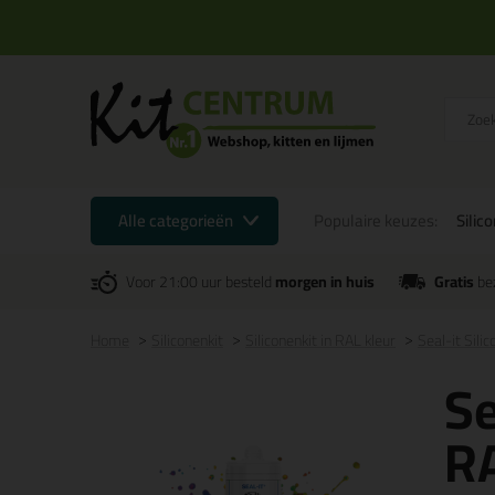
Alle categorieën
Populaire keuzes:
Silic
Voor 21:00 uur besteld
morgen in huis
Gratis
be
Home
Siliconenkit
Siliconenkit in RAL kleur
Seal-it Sili
Se
RA