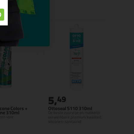
5,
49
cone Colors +
Ottoseal S110 310ml
one 310ml
De beste zuurvrije en makkelijk
ren voor
verwerkbare premium kwaliteit
siliconen-sanitairkit