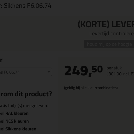
r:
Sikkens F6.06.74
(KORTE) LEVE
Levertijd controleren
houd mij op de hoogte
r
249,
50
per stuk
ns F6.06.74
(
301,
90
incl. 
(geldig bij alle kleurcombinaties)
rom dit product?
atis
tuitje(s) meegeleverd
eel
RAL kleuren
eel
NCS kleuren
eel
Sikkens kleuren