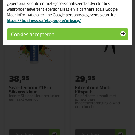
gepersonaliseerde en niet-gepersonaliseerde advertenties,
waaronder advertentiepersonalisatie via partners zoals Google.
Meer informatie over hoe Google persoonsgegevens gebruikt:
https://business.safety.google/privacy/
Cookies accepteren
38,
29,
95
95
Seal-it Silicon 218 in
Kitcentrum Multi
Sikkens kleur
Kitspuit
Iedere Sikkens kleur per koker
De perfecte kitspuit met
gemaakt voor jou!
schakelbare
krachtoverbrenging & Anti-
drup functie
Bekijken
Bekijken