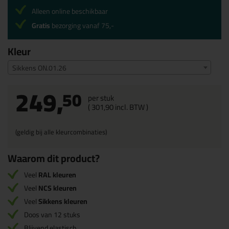
Alleen online beschikbaar
Gratis
bezorging vanaf 75,-
Kleur
Sikkens ON.01.26
249,
50
per stuk
(
301,
90
incl. BTW )
(geldig bij alle kleurcombinaties)
Waarom dit product?
Veel
RAL kleuren
Veel
NCS kleuren
Veel
Sikkens kleuren
Doos van 12 stuks
Blijvend elastisch