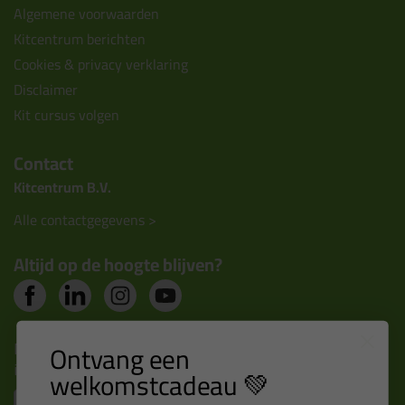
Algemene voorwaarden
Kitcentrum berichten
Cookies & privacy verklaring
Disclaimer
Kit cursus volgen
Contact
Kitcentrum B.V.
Alle contactgegevens >
Altijd op de hoogte blijven?
Nieuws, tips en exclusieve deals rechtstreeks in je
Ontvang een
inbox
welkomstcadeau 💚
Email