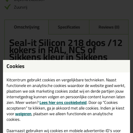
Zuurvrij
Omschrijving
Specificaties
Reviews (0)
Seal-it Silicon 218 doos /12
kokers in RAL, NCS of
Sikkens kleur in Sikkens
ON.01.26
Cookies
Bestel de Seal-it Silicon 218 doos /12 kokers in RAL, NCS of
Sikkens kleur in Sikkens ON.01.26 vandaag nog! Vandaag besteld
Kitcentrum gebruikt cookies en vergelijkbare technieken. Naast
= morgen in huis.
functionele en analytische cookies waardoor de website goed werkt,
plaatsen we ook marketing cookies zodat wij en derde partijen jouw
Wil je meer weten over de toepassing en kenmerken van dit
internetgedrag kunnen volgen en persoonlijke content kunnen laten
product?
Lees alles over dit product >
zien. Meer weten?
Lees hier ons cookiebeleid
. Door op "Cookies
accepteren" te klikken, ga je akkoord met alle cookies. Indien je kiest
voor
weigeren
, plaatsen we alleen functionele en analytische
cookies.
Gerelateerde producten
Daarnaast gebruiken wij cookies en mobiele advertentie-ID’s voor