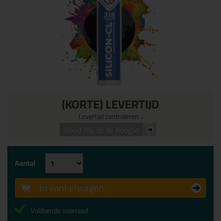
(KORTE) LEVERTIJD
Levertijd controleren...
houd mij op de hoogte
Aantal
In winkelwagen
Voldoende voorraad