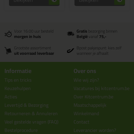
Voor 16:00 uur besteld
Gratis
bezorging binnen
morgen in huis
België
vanaf
75,-
Grootste assortiment
Bpost pakjespunt: kies zelf
uit voorraad leverbaar
wanneer je afhaalt
Informatie
Over ons
Tips en tricks
Wie wij zijn?
Keuzehulpen
Vacatures bij kitcentrum.be
Acties
Over Kitcentrum.be
Levertijd & Bezorging
Maatschappelijk
Retourneren & Annuleren
Winkelmand
Veel gestelde vragen (FAQ)
Contact
Bestelprocedure
Leverancier worden?