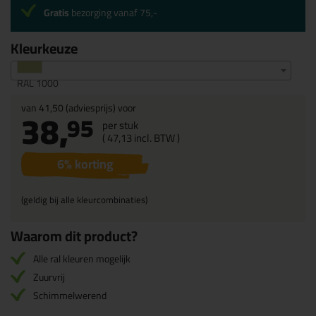
Gratis
bezorging vanaf 75,-
Kleurkeuze
RAL 1000
van
41,50
(adviesprijs) voor
38,
95
per stuk
(
47,
13
incl. BTW )
6
% korting
(geldig bij alle kleurcombinaties)
Waarom dit product?
Alle ral kleuren mogelijk
Zuurvrij
Schimmelwerend