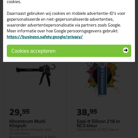
cookies.
Daarnaast gebruiken wij cookies en mobiele advertentie-ID’s voor
gepersonaliseerde en niet-gepersonaliseerde advertenties,
waaronder advertentiepersonalisatie via partners zoals Google.
Gerelateerde producten
Meer informatie over hoe Google persoonsgegevens gebruikt:
https://business.safety.google/privacy/
Cookies accepteren
29,
38,
95
95
Kitcentrum Multi
Seal-It Silicon 218 in
Kitspuit
NCS kleur
De perfecte kitspuit met
Siliconenkit in NCS kleur!
schakelbare
krachtoverbrenging & Anti-