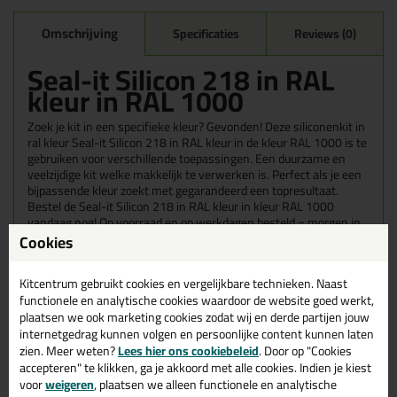
Omschrijving
Specificaties
Reviews (0)
Seal-it Silicon 218 in RAL
kleur in RAL 1000
Zoek je kit in een specifieke kleur? Gevonden! Deze siliconenkit in
ral kleur Seal-it Silicon 218 in RAL kleur in de kleur RAL 1000 is te
gebruiken voor verschillende toepassingen. Een duurzame en
veelzijdige kit welke makkelijk te verwerken is. Perfect als je een
bijpassende kleur zoekt met gegarandeerd een topresultaat.
Bestel de Seal-it Silicon 218 in RAL kleur in kleur RAL 1000
vandaag nog! Op voorraad en op werkdagen besteld = morgen in
huis.
Cookies
Wil je meer weten over de toepassing en kenmerken van dit
Kitcentrum gebruikt cookies en vergelijkbare technieken. Naast
product?
Lees alles over dit product >
functionele en analytische cookies waardoor de website goed werkt,
plaatsen we ook marketing cookies zodat wij en derde partijen jouw
Tips & tricks voor Seal-it Silicon 218
internetgedrag kunnen volgen en persoonlijke content kunnen laten
in RAL kleur
zien. Meer weten?
Lees hier ons cookiebeleid
. Door op "Cookies
accepteren" te klikken, ga je akkoord met alle cookies. Indien je kiest
In de volgende blogs wordt dit product gebruikt:
voor
weigeren
, plaatsen we alleen functionele en analytische
Welke kit heb ik nodig voor mijn badkamer?