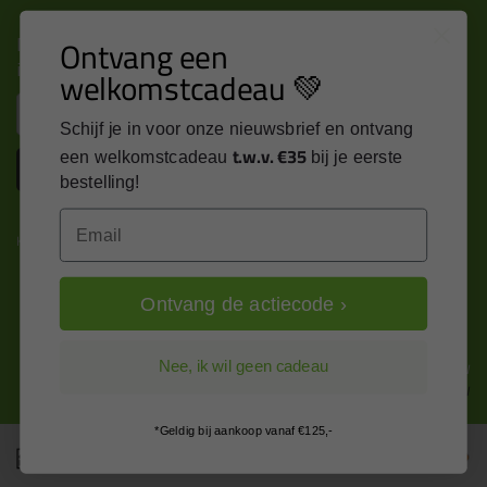
Nieuws, tips en exclusieve deals rechtstreeks in je
Ontvang een
inbox
welkomstcadeau 💚
Email
Schijf je in voor onze nieuwsbrief en ontvang
t.w.v. €35
een welkomstcadeau
bij je eerste
Inschrijven
bestelling!
Email
Kitcentrum is trots op:
Ontvang de actiecode ›
Alle prijzen zijn in EURO en excl. 21% BTW
Nee, ik wil geen cadeau
wijzig naar incl. BTW
*Geldig bij aankoop vanaf €125,-