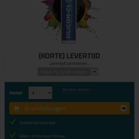
(KORTE) LEVERTIJD
Levertijd controleren...
houd mij op de hoogte
bereken aantal >
Aantal
In winkelwagen
Voldoende voorraad
Alleen online beschikbaar