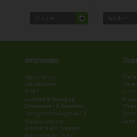
Bekijken
Bekijken
Informatie
Over
Tips en tricks
Wie wi
Keuzehulpen
Vacatu
Acties
Over 
Levertijd & Bezorging
Maats
Retourneren & Annuleren
Wink
Veel gestelde vragen (FAQ)
Conta
Bestelprocedure
Lever
Algemene voorwaarden
Kitcentrum berichten