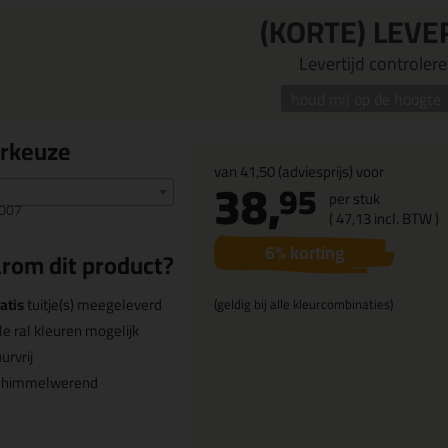
(KORTE) LEVE
Levertijd controleren
houd mij op de hoogte
urkeuze
van
41,50
(adviesprijs) voor
38,
95
per stuk
007
(
47,
13
incl. BTW )
6
% korting
rom dit product?
atis
tuitje(s) meegeleverd
(geldig bij alle kleurcombinaties)
le ral kleuren mogelijk
urvrij
chimmelwerend