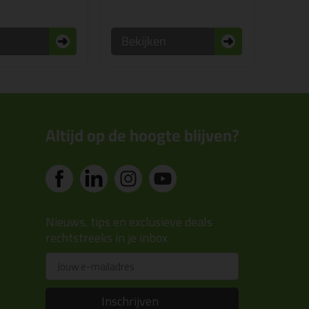
n
Bekijken
Altijd op de hoogte blijven?
Nieuws, tips en exclusieve deals
rechtstreeks in je inbox
Email
Inschrijven