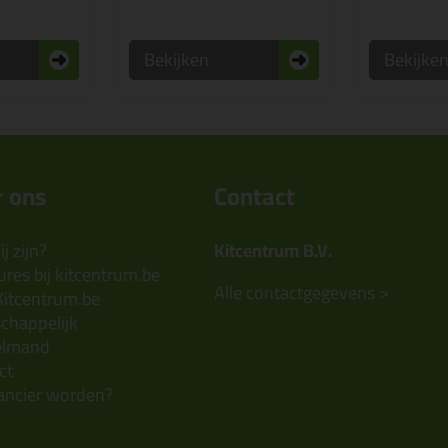
Bekijken
Bekijke
 ons
Contact
j zijn?
Kitcentrum B.V.
res bij kitcentrum.be
Alle contactgegevens >
Kitcentrum.be
chappelijk
elmand
ct
ancier worden?