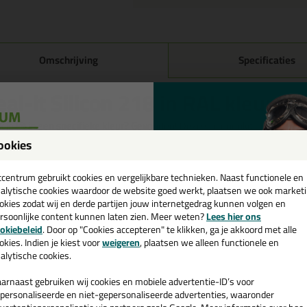
Omschrijving
Specificaties
eal-it Silicon 218 in RAL kleur i
 je kit in een specifieke kleur? Gevonden! Deze siliconenkit in ral kleur S
ruiken voor verschillende toepassingen. Een duurzame en veelzijdige kit
ookies
passende kleur zoekt met gegarandeerd een topresultaat. Bestel de Seal-
een
! Op voorraad en op werkdagen besteld = morgen in huis.
cadeau 💚
tcentrum gebruikt cookies en vergelijkbare technieken. Naast functionele en
alytische cookies waardoor de website goed werkt, plaatsen we ook market
 je meer weten over de toepassing en kenmerken van dit product?
Lees 
okies zodat wij en derde partijen jouw internetgedrag kunnen volgen en
rsoonlijke content kunnen laten zien. Meer weten?
Lees hier ons
e nieuwsbrief en ontvang een
ps & tricks voor Seal-it Silicon 218 in RAL kl
okiebeleid
. Door op "Cookies accepteren" te klikken, ga je akkoord met alle
v. €35,-
bij je eerste bestelling!
okies. Indien je kiest voor
weigeren
, plaatsen we alleen functionele en
e volgende blogs wordt dit product gebruikt:
alytische cookies.
Welke kit heb ik nodig voor mijn badkamer?
arnaast gebruiken wij cookies en mobiele advertentie-ID’s voor
personaliseerde en niet-gepersonaliseerde advertenties, waaronder