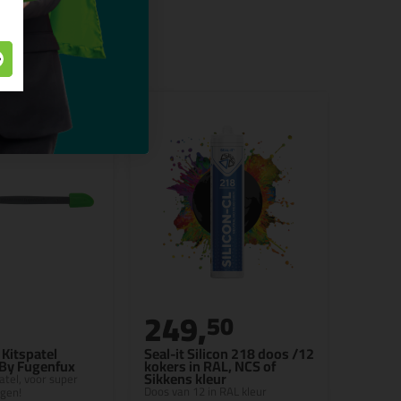
249,
50
Kitspatel
Seal-it Silicon 218 doos /12
 By Fugenfux
kokers in RAL, NCS of
Sikkens kleur
patel, voor super
Doos van 12 in RAL kleur
egen!