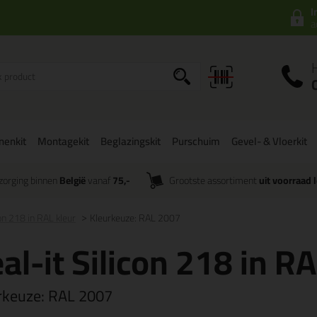
I
a
onenkit
Montagekit
Beglazingskit
Purschuim
Gevel- & Vloerkit
zorging binnen
België
vanaf
75,-
Grootste assortiment
uit voorraad 
con 218 in RAL kleur
Kleurkeuze: RAL 2007
al-it Silicon 218 in RA
rkeuze:
RAL 2007