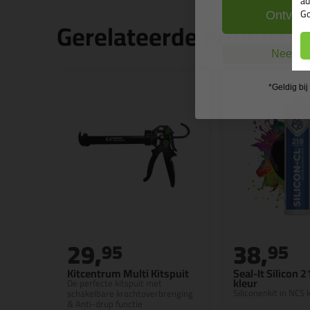
ad
Go
Ontvang
Gerelateerde producte
Nee, ik
*Geldig bi
29,
38,
95
95
Kitcentrum Multi Kitspuit
Seal-It Silicon 
kleur
De perfecte kitspuit met
Siliconenkit in NCS k
schakelbare krachtoverbrenging
& Anti-drup functie