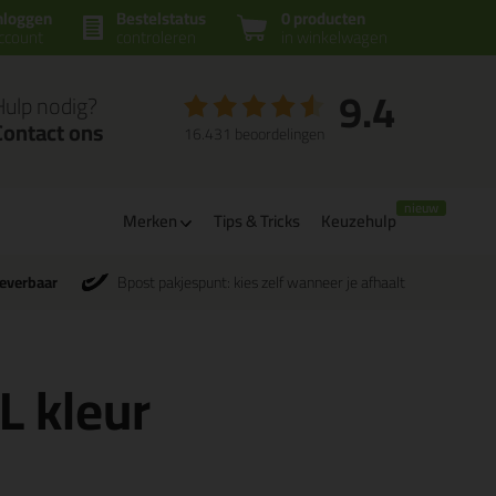
nloggen
Bestelstatus
0 producten
ccount
controleren
in winkelwagen
9.4
Hulp nodig?
Contact ons
16.431 beoordelingen
Merken
Tips & Tricks
Keuzehulp
leverbaar
Bpost pakjespunt: kies zelf wanneer je afhaalt
L kleur