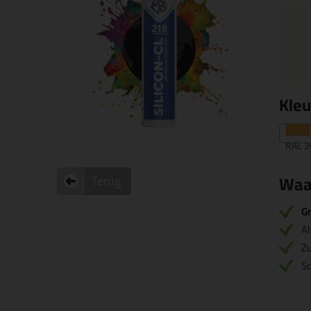
Kle
RAL 2
Waa
Terug
Gr
Al
Zu
S