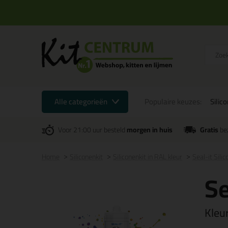
Alle categorieën
Populaire keuzes:
Silic
Voor 21:00 uur besteld
morgen in huis
Gratis
be
Home
Siliconenkit
Siliconenkit in RAL kleur
Seal-it Sili
Se
Kleu