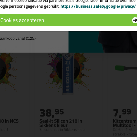
vertentiepersonalisatie via partners zoals Google. Meer informatie over hoe
ogle persoonsgegevens gebruikt:
https://business.safety.google/privacy/
 de actiecode ›
n
Cookies accepteren
 wil geen cadeau
j aankoop vanaf €125,-
38,
7,
95
99
218 in NCS
Seal-it Silicon 218 in
Kitcentrum 
Sikkens kleur
Multitool -
leur!
Siliconenkit in Sikkens kleur
Dé 6 in 1 kits
strakke kitvo