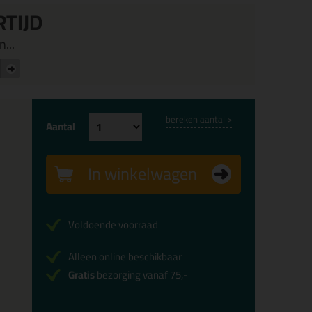
RTIJD
...
bereken aantal >
Aantal
In winkelwagen
Voldoende voorraad
Alleen online beschikbaar
Gratis
bezorging vanaf 75,-