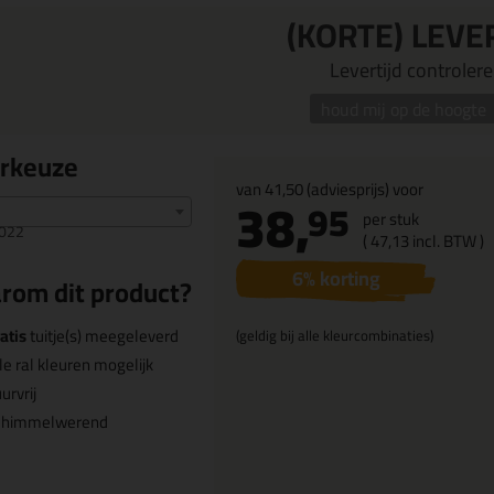
(KORTE) LEVE
Levertijd controleren
houd mij op de hoogte
urkeuze
van
41,50
(adviesprijs) voor
38,
95
per stuk
022
(
47,
13
incl. BTW )
6
% korting
rom dit product?
atis
tuitje(s) meegeleverd
(geldig bij alle kleurcombinaties)
le ral kleuren mogelijk
urvrij
chimmelwerend