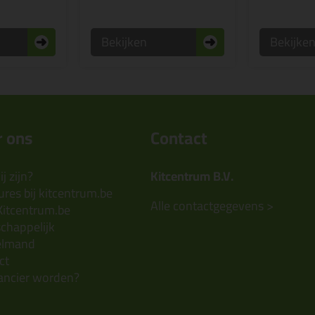
Bekijken
Bekijke
 ons
Contact
j zijn?
Kitcentrum B.V.
res bij kitcentrum.be
Alle contactgegevens >
Kitcentrum.be
chappelijk
elmand
ct
ancier worden?