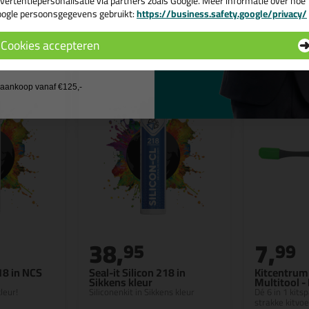
vertentiepersonalisatie via partners zoals Google. Meer informatie over hoe
ogle persoonsgegevens gebruikt:
https://business.safety.google/privacy/
 de actiecode ›
n
Cookies accepteren
 wil geen cadeau
j aankoop vanaf €125,-
38,
7,
95
99
218 in NCS
Seal-it Silicon 218 in
Kitcentrum 
Sikkens kleur
Multitool -
leur!
Siliconenkit in Sikkens kleur
Dé 6 in 1 kits
strakke kitvo