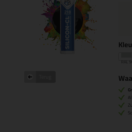
Kle
RAL 9
Waa
Terug
Gr
Al
Zu
S