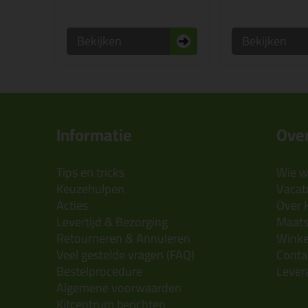
Bekijken
Bekijken
Informatie
Over
Tips en tricks
Wie wi
Keuzehulpen
Vacatu
Acties
Over 
Levertijd & Bezorging
Maats
Retourneren & Annuleren
Wink
Veel gestelde vragen (FAQ)
Conta
Bestelprocedure
Lever
Algemene voorwaarden
Kitcentrum berichten