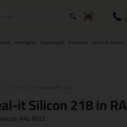
I
a
onenkit
Montagekit
Beglazingskit
Purschuim
Gevel- & Vloerkit
zorging binnen
België
vanaf
75,-
Grootste assortiment
uit voorraad 
con 218 in RAL kleur
Kleurkeuze: RAL 9022
al-it Silicon 218 in RA
rkeuze:
RAL 9022