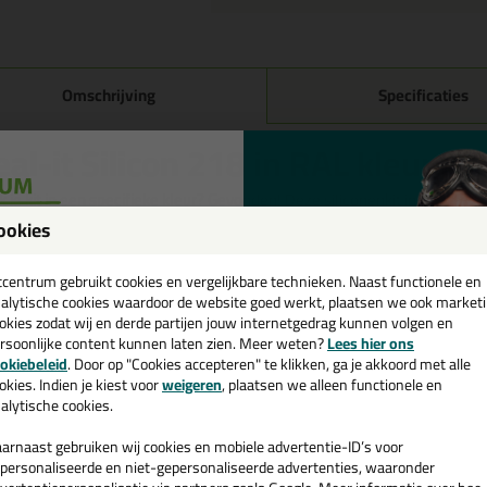
Omschrijving
Specificaties
eal-it Silicon 218 in RAL kleur i
 je kit in een specifieke kleur? Gevonden! Deze siliconenkit in ral kleur S
ruiken voor verschillende toepassingen. Een duurzame en veelzijdige kit
ookies
passende kleur zoekt met gegarandeerd een topresultaat. Bestel de Seal-
een
! Op voorraad en op werkdagen besteld = morgen in huis.
cadeau 💚
tcentrum gebruikt cookies en vergelijkbare technieken. Naast functionele en
alytische cookies waardoor de website goed werkt, plaatsen we ook market
 je meer weten over de toepassing en kenmerken van dit product?
Lees 
okies zodat wij en derde partijen jouw internetgedrag kunnen volgen en
rsoonlijke content kunnen laten zien. Meer weten?
Lees hier ons
e nieuwsbrief en ontvang een
ps & tricks voor Seal-it Silicon 218 in RAL kl
okiebeleid
. Door op "Cookies accepteren" te klikken, ga je akkoord met alle
v. €35,-
bij je eerste bestelling!
okies. Indien je kiest voor
weigeren
, plaatsen we alleen functionele en
e volgende blogs wordt dit product gebruikt:
alytische cookies.
Welke kit heb ik nodig voor mijn badkamer?
arnaast gebruiken wij cookies en mobiele advertentie-ID’s voor
personaliseerde en niet-gepersonaliseerde advertenties, waaronder