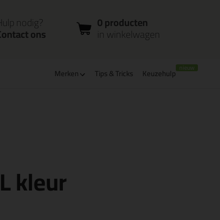
nloggen
Bestelstatus
0 producten
ccount
controleren
in winkelwagen
Hulp nodig?
0 producten
Contact ons
in winkelwagen
Merken
Tips & Tricks
Keuzehulp
leverbaar
Bpost pakjespunt: kies zelf wanneer je afhaalt
L kleur