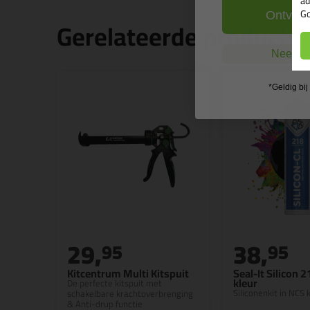
ad
Go
Ontvang
Gerelateerde producte
Nee, ik
*Geldig bi
29,
38,
95
95
Kitcentrum Multi Kitspuit
Seal-It Silicon 
kleur
De perfecte kitspuit met
Siliconenkit in NCS k
schakelbare krachtoverbrenging
& Anti-drup functie