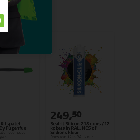
249,
50
Kitspatel
Seal-it Silicon 218 doos /12
 By Fugenfux
kokers in RAL, NCS of
Sikkens kleur
patel, voor super
Doos van 12 in RAL kleur
egen!