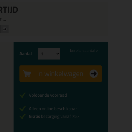
RTIJD
...
bereken aantal >
Aantal
In winkelwagen
Voldoende voorraad
Alleen online beschikbaar
Gratis
bezorging vanaf 75,-