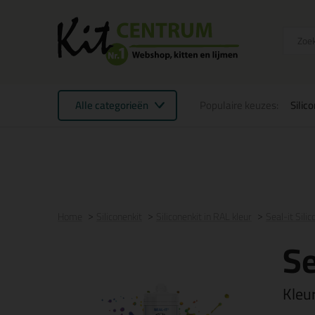
Alle categorieën
Populaire keuzes:
Silic
Voor 21:00 uur besteld
morgen in huis
Gratis
be
Home
Siliconenkit
Siliconenkit in RAL kleur
Seal-it Sili
Se
Kleu