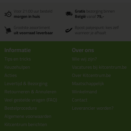
Voor 21:00 uur besteld
Gratis
bezorging binnen
morgen in huis
België
vanaf
75,-
Grootste assortiment
Bpost pakjespunt: kies zelf
uit voorraad leverbaar
wanneer je afhaalt
Informatie
Over ons
Tips en tricks
Wie wij zijn?
Keuzehulpen
Vacatures bij kitcentrum.be
Acties
Over Kitcentrum.be
Levertijd & Bezorging
Maatschappelijk
Retourneren & Annuleren
Winkelmand
Veel gestelde vragen (FAQ)
Contact
Bestelprocedure
Leverancier worden?
Algemene voorwaarden
Kitcentrum berichten