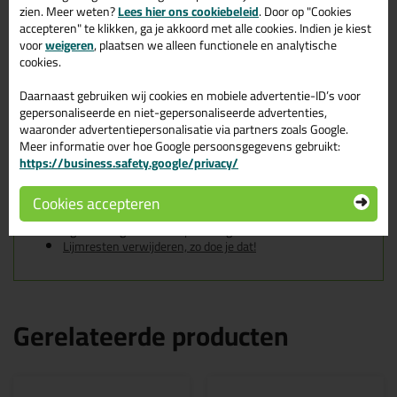
zien. Meer weten?
Lees hier ons cookiebeleid
. Door op "Cookies
en te verlijmen substraten.
accepteren" te klikken, ga je akkoord met alle cookies. Indien je kiest
voor
weigeren
, plaatsen we alleen functionele en analytische
Kenmerken
cookies.
Verwijdert verse lijmvlekken
Reinigt en ontvet
Daarnaast gebruiken wij cookies en mobiele advertentie-ID’s voor
Laat geen residu achter
gepersonaliseerde en niet-gepersonaliseerde advertenties,
Sneldrogend
waaronder advertentiepersonalisatie via partners zoals Google.
Licht ontvlambaar
Spuitbus onder een hoek van 360° te gebruiken!
Meer informatie over hoe Google persoonsgegevens gebruikt:
https://business.safety.google/privacy/
Tips & tricks voor Soudal Adhesive
Remover 400ml
Cookies accepteren
In de volgende blogs wordt dit product gebruikt:
Lijmresten verwijderen, zo doe je dat!
Gerelateerde producten