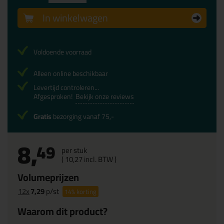
In winkelwagen
Voldoende voorraad
Alleen online beschikbaar
Levertijd controleren...
Afgesproken!
Bekijk onze reviews
Gratis
bezorging vanaf 75,-
8,
49
per stuk
(
10,
27
incl. BTW )
Volumeprijzen
12x
7,29
p/st
14%
korting
Waarom dit product?