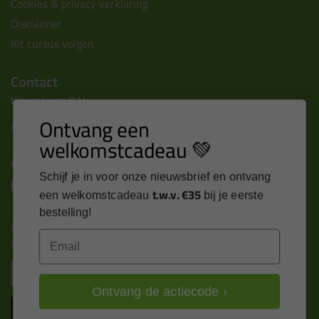
Cookies & privacy verklaring
Disclaimer
Kit cursus volgen
Contact
Kitcentrum B.V.
Ontvang een
Alle contactgegevens >
welkomstcadeau 💚
Altijd op de hoogte blijven?
Schijf je in voor onze nieuwsbrief en ontvang
t.w.v. €35
een welkomstcadeau
bij je eerste
bestelling!
Nieuws, tips en exclusieve deals rechtstreeks in je
Email
inbox
Email
Ontvang de actiecode ›
Inschrijven