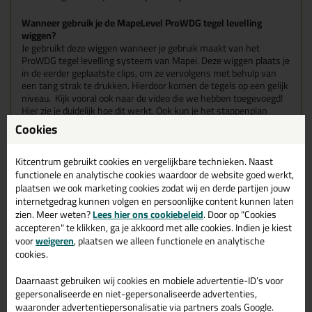
Wanneer gebruik je de MapeLevel ProWDG tegel levelling
wiggen?
Je gebruikt deze wiggen wanneer je gebruik maakt van het
ProWDG tegel levelling systeem van Mapei. Deze wiggen plaats je
in de eerder geplaatste clips, om ze vervolgens met behulp van
een tang strak te drukken. Hierdoor komen de tegels op een gelijk
niveau. Kijk vooral ook naar de video die we hebben toegevoegd!
Hier zie je duidelijk hoe dit werkt. Ook kun je het stappenplan
lezen dat we onder het kopje 'specificaties' hebben toegevoegd.
Cookies
Voor vloeren en muren van keramisch en stenen materiaal.
Kitcentrum gebruikt cookies en vergelijkbare technieken. Naast
Bijzonder geschikt voor het leggen van grote formaten of oneffen
functionele en analytische cookies waardoor de website goed werkt,
bekledingen op ongelijke ondergronden.
plaatsen we ook marketing cookies zodat wij en derde partijen jouw
Voor tegels met een dikte tussen 3 en 12 mm.
internetgedrag kunnen volgen en persoonlijke content kunnen laten
zien. Meer weten?
Lees hier ons cookiebeleid
. Door op "Cookies
Kenmerken
accepteren" te klikken, ga je akkoord met alle cookies. Indien je kiest
Zak van 100 stuks
Makkelijk te verwijderen
voor
weigeren
, plaatsen we alleen functionele en analytische
Herbruikbaar
cookies.
Het MapeLevel ProWDG tegel
Daarnaast gebruiken wij cookies en mobiele advertentie-ID’s voor
gepersonaliseerde en niet-gepersonaliseerde advertenties,
levelling systeem
waaronder advertentiepersonalisatie via partners zoals Google.