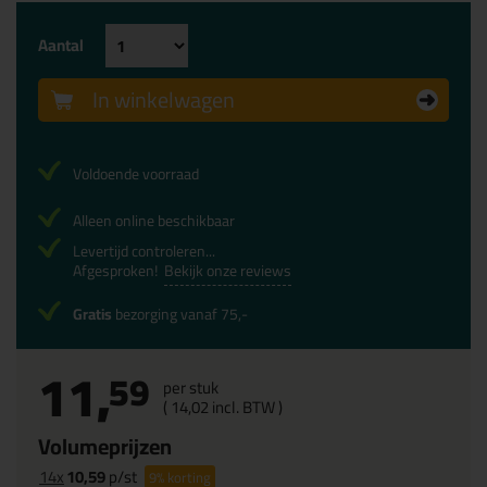
Aantal
In winkelwagen
Voldoende voorraad
Alleen online beschikbaar
Levertijd controleren...
Afgesproken!
Bekijk onze reviews
Gratis
bezorging vanaf 75,-
11,
59
per stuk
(
14,
02
incl. BTW )
Volumeprijzen
14x
10,59
p/st
9%
korting