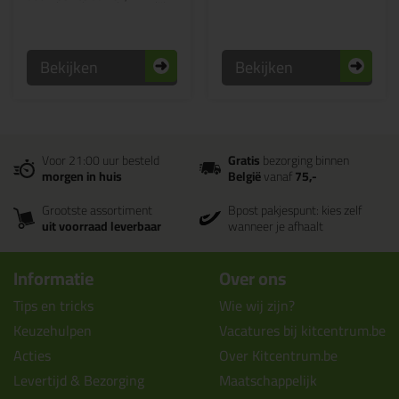
waardoor de tegels op gelijke
hoogte komen te liggen!
Bekijken
Bekijken
Voor 21:00 uur besteld
Gratis
bezorging binnen
morgen in huis
België
vanaf
75,-
Grootste assortiment
Bpost pakjespunt: kies zelf
uit voorraad leverbaar
wanneer je afhaalt
Informatie
Over ons
Tips en tricks
Wie wij zijn?
Keuzehulpen
Vacatures bij kitcentrum.be
Acties
Over Kitcentrum.be
Levertijd & Bezorging
Maatschappelijk