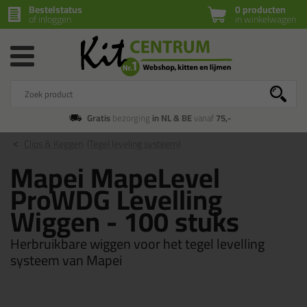
Bestelstatus
0 producten
of inloggen
in winkelwagen
Gratis
bezorging
in NL & BE
vanaf
75,-
Clips & Keggen
(Tegel leveling systeem)
Mapei MapeLevel
ProWDG Levelling
Wiggen - 100 stuks
Herbruikbare wiggen voor het tegel levelling
systeem van Mapei