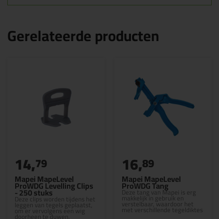
Gerelateerde producten
14,
16,
79
89
Mapei MapeLevel
Mapei MapeLevel
ProWDG Levelling Clips
ProWDG Tang
- 250 stuks
Deze tang van Mapei is erg
makkelijk in gebruik en
Deze clips worden tijdens het
verstelbaar, waardoor het
leggen van tegels geplaatst,
met verschillende tegeldiktes
om er vervolgens een wig
te gebruiken is!
doorheen te duwen,