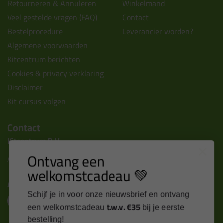
Retourneren & Annuleren
Winkelmand
Veel gestelde vragen (FAQ)
Contact
Bestelprocedure
Leverancier worden?
Algemene voorwaarden
Kitcentrum berichten
Cookies & privacy verklaring
Disclaimer
Kit cursus volgen
Contact
Kitcentrum B.V.
Ontvang een
Alle contactgegevens >
welkomstcadeau 💚
Altijd op de hoogte blijven?
Schijf je in voor onze nieuwsbrief en ontvang
t.w.v. €35
een welkomstcadeau
bij je eerste
bestelling!