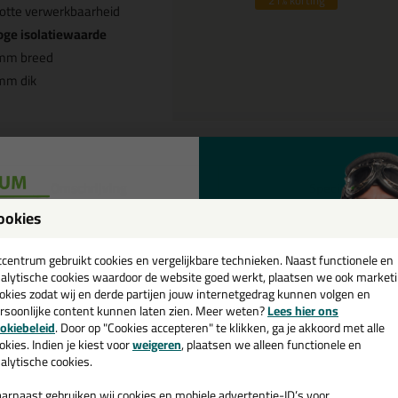
21%
korting
otte verwerkbaarheid
oge isolatiewaarde
mm breed
mm dik
Omschrijving
Specificaties
ookies
E beglazingsband ZA 3x6mm pakj
een
it
cadeau 💚
tcentrum gebruikt cookies en vergelijkbare technieken. Naast functionele en
alytische cookies waardoor de website goed werkt, plaatsen we ook market
okies zodat wij en derde partijen jouw internetgedrag kunnen volgen en
k je PE beglazingsband ZA 3x6mm pakje 250m (Glaserfix) in een specif
rsoonlijke content kunnen laten zien. Meer weten?
Lees hier ons
mm pakje 250m (Glaserfix) in de kleur Wit is te gebruiken voor verschi
e nieuwsbrief en ontvang een
okiebeleid
. Door op "Cookies accepteren" te klikken, ga je akkoord met alle
duct welke makkelijk te gebruiken is. Bestel de PE beglazingsband ZA 
v. €35,-
bij je eerste bestelling!
okies. Indien je kiest voor
weigeren
, plaatsen we alleen functionele en
! Op voorraad en op werkdagen besteld = morgen in huis.
alytische cookies.
 je meer weten over de toepassing en kenmerken van dit product?
Lees 
arnaast gebruiken wij cookies en mobiele advertentie-ID’s voor