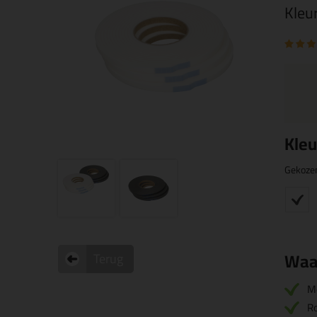
Kleu
Kleu
Gekoze
Waa
Terug
M
Ro