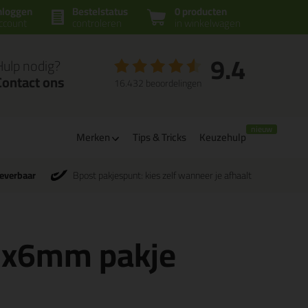
nloggen
Bestelstatus
0 producten
ccount
controleren
in winkelwagen
9.4
Hulp nodig?
Contact ons
16.432 beoordelingen
Merken
Tips & Tricks
Keuzehulp
leverbaar
Bpost pakjespunt: kies zelf wanneer je afhaalt
3x6mm pakje