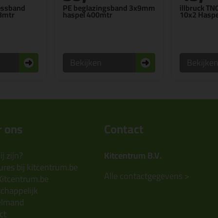
essband
PE beglazingsband 3x9mm
illbruck TN
8mtr
haspel 400mtr
10x2 Haspe
Bekijken
Bekijke
 ons
Contact
j zijn?
Kitcentrum B.V.
res bij kitcentrum.be
Alle contactgegevens >
Kitcentrum.be
chappelijk
elmand
ct