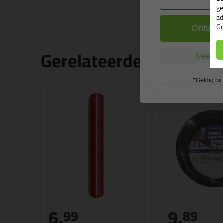
ge
ad
Go
Ontvang
Gerelateerde producte
Nee, ik
*Geldig bi
6,
9,
99
89