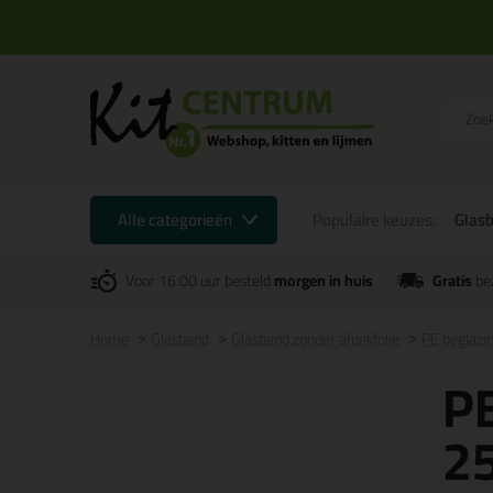
Alle categorieën
Populaire keuzes:
Glas
Voor 16:00 uur besteld
morgen in huis
Gratis
be
Home
Glasband
Glasband zonder afdekfolie
PE beglazi
P
25