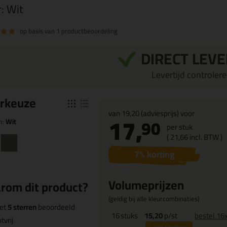
r:
Wit
op basis van
1 productbeoordeling
DIRECT LEV
Levertijd controleren
r
keuze
van
19,20
(adviesprijs) voor
17,
90
n:
Wit
per stuk
(
21,
66
incl. BTW )
7
% korting
Volumeprijzen
rom dit product?
(geldig bij alle kleurcombinaties)
et
5 sterren
beoordeeld
16
stuks
15,20
p/st
bestel 16
tvrij