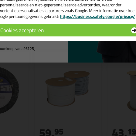
personaliseerde en niet-gepersonaliseerde advertenties, waaronder
vertentiepersonalisatie via partners zoals Google. Meer informatie over hoe
ogle persoonsgegevens gebruikt:
https://business.safety.google/privacy/
 de actiecode ›
Cookies accepteren
n
 wil geen cadeau
j aankoop vanaf €125,-
59,
43,
95
1