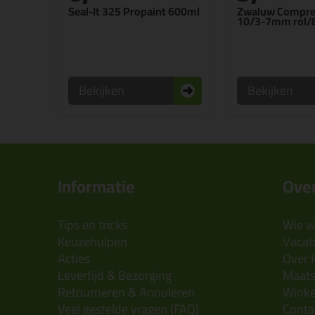
Seal-It 325 Propaint 600ml
Zwaluw Compr
10/3-7mm rol/
Bekijken
Bekijken
Informatie
Over
Tips en tricks
Wie wi
Keuzehulpen
Vacatu
Acties
Over 
Levertijd & Bezorging
Maats
Retourneren & Annuleren
Wink
Veel gestelde vragen (FAQ)
Conta