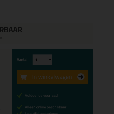
ERBAAR
...
Aantal
In winkelwagen
Voldoende voorraad
Alleen online beschikbaar
x
Levertijd controleren...