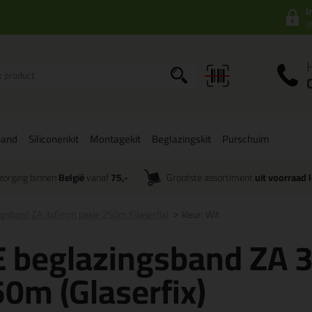
I
a
band
Siliconenkit
Montagekit
Beglazingskit
Purschuim
zorging binnen
België
vanaf
75,-
Grootste assortiment
uit voorraad 
ngsband ZA 3x6mm pakje 250m (Glaserfix)
kleur: Wit
E beglazingsband ZA 
0m (Glaserfix)