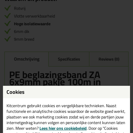
Rotvrij
Vlotte verwerkbaarheid
Hoge isolatiewaarde
6mm dik
9mm breed
Omschrijving
Specificaties
Reviews (0)
PE beglazingsband ZA
6x9mm pakje 100m in
Grijs/Zwart
Cookies
Zoek je PE beglazingsband ZA 6x9mm pakje 100m in een
specifieke kleur? Gevonden! Deze PE beglazingsband ZA 6x9mm
Kitcentrum gebruikt cookies en vergelijkbare technieken. Naast
pakje 100m in de kleur Grijs/Zwart is te gebruiken voor
functionele en analytische cookies waardoor de website goed werkt,
verschillende toepassingen. Een professioneel en hoogwaardig
plaatsen we ook marketing cookies zodat wij en derde partijen jouw
product welke makkelijk te gebruiken is. Bestel de PE
internetgedrag kunnen volgen en persoonlijke content kunnen laten
beglazingsband ZA 6x9mm pakje 100m in de kleur Grijs/Zwart
zien. Meer weten?
Lees hier ons cookiebeleid
. Door op "Cookies
vandaag nog! Op voorraad en op werkdagen besteld = morgen in