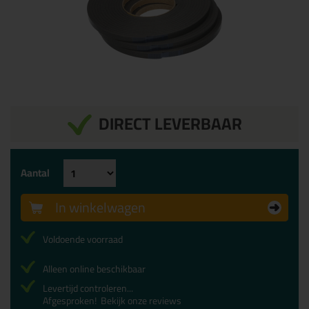
DIRECT LEVERBAAR
Aantal
In winkelwagen
Voldoende voorraad
Alleen online beschikbaar
Levertijd controleren...
Afgesproken!
Bekijk onze reviews