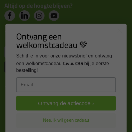
Altijd op de hoogte blijven?
Nieuws, tips en exclusieve deals rechtstreeks in je
Ontvang een
inbox
welkomstcadeau 💚
Email
Schijf je in voor onze nieuwsbrief en ontvang
t.w.v. €35
een welkomstcadeau
bij je eerste
Inschrijven
bestelling!
Email
Kitcentrum is trots op:
Ontvang de actiecode ›
Alle prijzen zijn in EURO en excl. 21% BTW
Nee, ik wil geen cadeau
wijzig naar incl. BTW