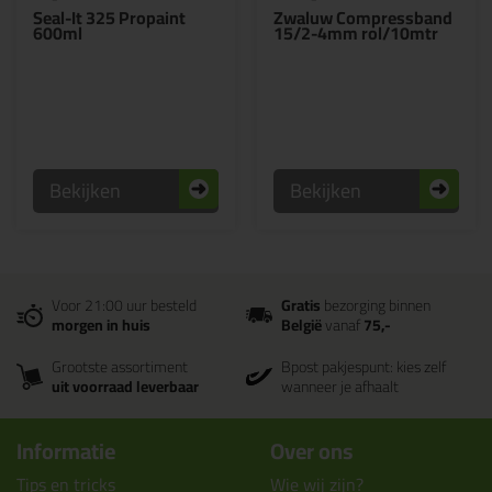
Seal-It 325 Propaint
Zwaluw Compressband
600ml
15/2-4mm rol/10mtr
Bekijken
Bekijken
Voor 21:00 uur besteld
Gratis
bezorging binnen
morgen in huis
België
vanaf
75,-
Grootste assortiment
Bpost pakjespunt: kies zelf
uit voorraad leverbaar
wanneer je afhaalt
Informatie
Over ons
Tips en tricks
Wie wij zijn?