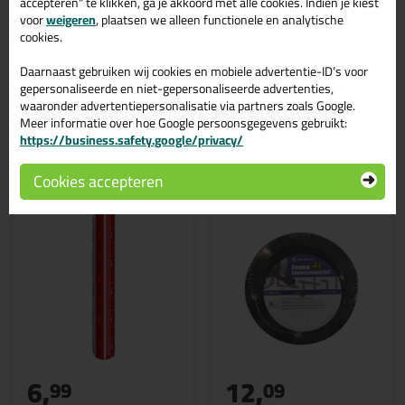
accepteren" te klikken, ga je akkoord met alle cookies. Indien je kiest
huis.
voor
weigeren
, plaatsen we alleen functionele en analytische
cookies.
Wil je meer weten over de toepassing en kenmerken van dit
product?
Lees alles over dit product >
Daarnaast gebruiken wij cookies en mobiele advertentie-ID’s voor
gepersonaliseerde en niet-gepersonaliseerde advertenties,
waaronder advertentiepersonalisatie via partners zoals Google.
Meer informatie over hoe Google persoonsgegevens gebruikt:
https://business.safety.google/privacy/
Gerelateerde producten
Cookies accepteren
6,
12,
99
09