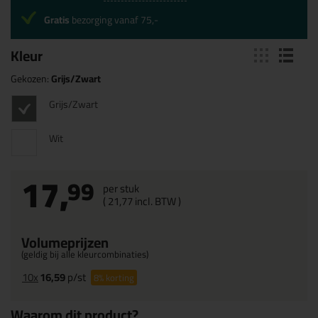
Gratis
bezorging vanaf 75,-
Kleur
Gekozen:
Grijs/Zwart
Grijs/Zwart
Wit
17,
99
per stuk
(
21,
77
incl. BTW )
Volumeprijzen
(geldig bij alle kleurcombinaties)
10x
16,59
p/st
8%
korting
Waarom dit product?