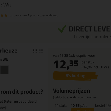
r:
Wit
op basis van
1 productbeoordeling
DIRECT LEV
Levertijd controleren
r
keuze
van
13,38
(adviesprijs) voor
12,
35
n:
Wit
per stuk
(
14,
94
incl. BTW )
8
% korting
Volumeprijzen
rom dit product?
(geldig bij alle kleurcombinaties)
et
5 sterren
beoordeeld
14
stuks
10,55
p/st
bestel 14
tvrij