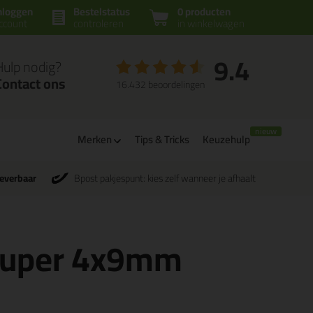
nloggen
Bestelstatus
0 producten
ccount
controleren
in winkelwagen
9.4
Hulp nodig?
Contact ons
16.432 beoordelingen
Merken
Tips & Tricks
Keuzehulp
leverbaar
Bpost pakjespunt: kies zelf wanneer je afhaalt
 super 4x9mm