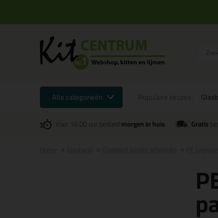
Alle categorieën
Populaire keuzes:
Glas
Voor 16:00 uur besteld
morgen in huis
Gratis
be
Home
Glasband
Glasband zonder afdekfolie
PE beglaz
P
p