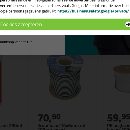
personaliseerde en niet-gepersonaliseerde advertenties, waaronder
vertentiepersonalisatie via partners zoals Google. Meer informatie over hoe
ogle persoonsgegevens gebruikt:
https://business.safety.google/privacy/
 de actiecode ›
n
Cookies accepteren
 wil geen cadeau
j aankoop vanaf €125,-
70,
59,
90
9
paint 290ml
Kroonband 10x6mm rol
PE beglaz
100mtr zwart
haspel 400