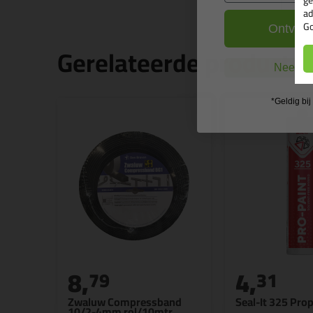
ge
ad
Go
Ontvang
Gerelateerde producte
Nee, ik
*Geldig bi
8,
4,
79
31
Zwaluw Compressband
Seal-It 325 Pro
10/2-4mm rol/10mtr