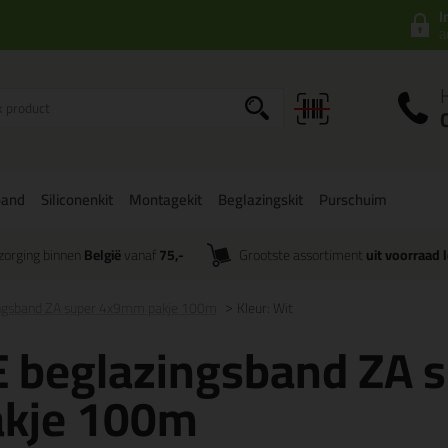
I
a
band
Siliconenkit
Montagekit
Beglazingskit
Purschuim
zorging binnen
België
vanaf
75,-
Grootste assortiment
uit voorraad 
ingsband ZA super 4x9mm pakje 100m
Kleur: Wit
E beglazingsband ZA
akje 100m