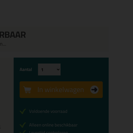
ERBAAR
...
Aantal
In winkelwagen
Voldoende voorraad
Alleen online beschikbaar
x
Levertijd controleren...