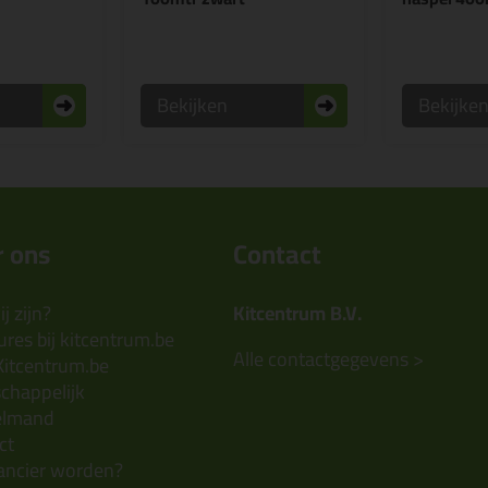
Bekijken
Bekijke
 ons
Contact
j zijn?
Kitcentrum B.V.
res bij kitcentrum.be
Alle contactgegevens >
Kitcentrum.be
chappelijk
elmand
ct
ancier worden?