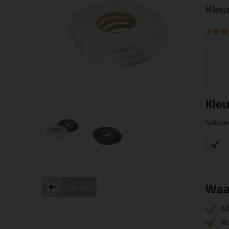
Kleu
Kleu
Gekoze
Waa
Terug
M
Ro