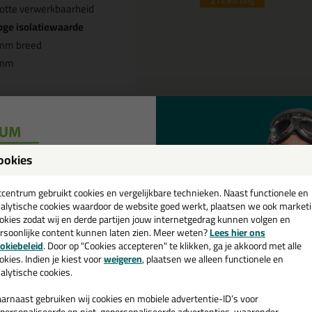
21%
korting
otte verwerkbaarheid
oge isolatiewaarde
mm breed
mm
Omschrijving
Specificaties
ookies
een
E beglazingsband ZA super 4x9
cadeau 💚
tcentrum gebruikt cookies en vergelijkbare technieken. Naast functionele en
alytische cookies waardoor de website goed werkt, plaatsen we ook market
k je PE beglazingsband ZA super 4x9mm pakje 100m in een specifieke 
okies zodat wij en derde partijen jouw internetgedrag kunnen volgen en
mm pakje 100m in de kleur Wit is te gebruiken voor verschillende toep
rsoonlijke content kunnen laten zien. Meer weten?
Lees hier ons
e nieuwsbrief en ontvang een
ke makkelijk te gebruiken is. Bestel de PE beglazingsband ZA super 4
okiebeleid
. Door op "Cookies accepteren" te klikken, ga je akkoord met alle
rraad en op werkdagen besteld = morgen in huis.
v. €35,-
bij je eerste bestelling!
okies. Indien je kiest voor
weigeren
, plaatsen we alleen functionele en
alytische cookies.
 je meer weten over de toepassing en kenmerken van dit product?
Lees 
arnaast gebruiken wij cookies en mobiele advertentie-ID’s voor