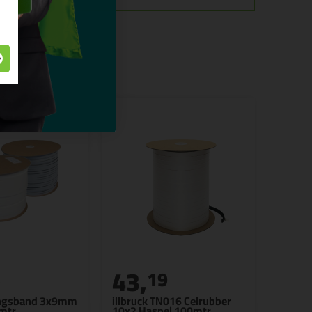
43,
5
19
ingsband 3x9mm
illbruck TN016 Celrubber
mtr
10x2 Haspel 100mtr