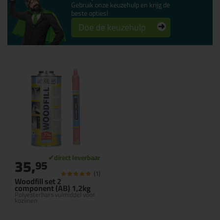
Gebruik onze keuzehulp en krijg de
beste opties!
Doe de keuzehulp
35,
95
(1)
Woodfill set 2
component (AB) 1,2kg
Polyesterhars vulmiddel voor
kozijnen