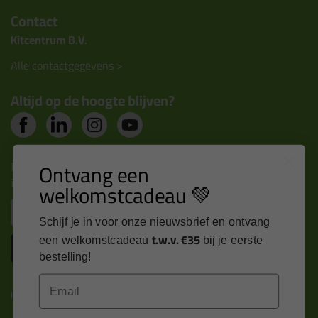
Contact
Kitcentrum B.V.
Alle contactgegevens >
Altijd op de hoogte blijven?
Nieuws, tips en exclusieve deals rechtstreeks in je
Ontvang een
inbox
welkomstcadeau 💚
Email
Schijf je in voor onze nieuwsbrief en ontvang
t.w.v. €35
een welkomstcadeau
bij je eerste
Inschrijven
bestelling!
Email
Kitcentrum is trots op: