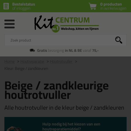
Bestelstatus
0 producten
of inloggen
in winkelwagen
Gratis
bezorging
in NL & BE
vanaf
75,-
Home
Houtreparatie
Houtrotvuller
Kleur: Beige / zandkleuren
Beige / zandkleurige
houtrotvuller
Alle houtrotvuller in de kleur beige / zandkleuren
Hulp nodig bij het kiezen van een
houtreparatiemiddel?