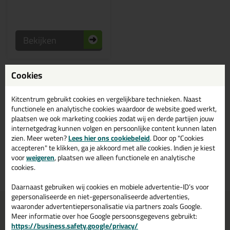
Bekijken
Cookies
Beige / zandkleurige
houtrotvuller kopen? Bestel
Kitcentrum gebruikt cookies en vergelijkbare technieken. Naast
houtrotvuller in de kleur beige /
functionele en analytische cookies waardoor de website goed werkt,
zandkleuren bij Kitcentrum.be
plaatsen we ook marketing cookies zodat wij en derde partijen jouw
internetgedrag kunnen volgen en persoonlijke content kunnen laten
zien. Meer weten?
Lees hier ons cookiebeleid
. Door op "Cookies
Bestaat houtrotvuller ook in de kleur beige / zandkleuren? Bestel je
accepteren" te klikken, ga je akkoord met alle cookies. Indien je kiest
houtrotvuller beige / zandkleuren daarom gemakkelijk en snel op
voor
weigeren
, plaatsen we alleen functionele en analytische
Kitcentrum.be!
cookies.
Daarnaast gebruiken wij cookies en mobiele advertentie-ID’s voor
gepersonaliseerde en niet-gepersonaliseerde advertenties,
Voor 21:00 uur besteld
Gratis
bezorging binnen
waaronder advertentiepersonalisatie via partners zoals Google.
morgen in huis
België
vanaf
75,-
Meer informatie over hoe Google persoonsgegevens gebruikt:
https://business.safety.google/privacy/