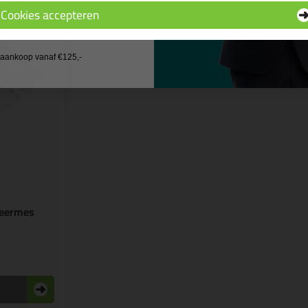
Cookies accepteren
 wil geen cadeau
j aankoop vanaf €125,-
leermes