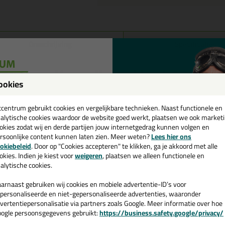
Omschrijving
Specificaties
rencken Kneedbaar Hout 125ml in
ookies
k je Frencken Kneedbaar Hout 125ml in een specifieke kleur? Gevonde
een
ht Eiken is te gebruiken voor verschillende toepassingen. Een professio
cadeau 💚
tcentrum gebruikt cookies en vergelijkbare technieken. Naast functionele en
ruiken is. Bestel de Frencken Kneedbaar Hout 125ml in de kleur Licht 
alytische cookies waardoor de website goed werkt, plaatsen we ook market
teld = morgen in huis.
okies zodat wij en derde partijen jouw internetgedrag kunnen volgen en
rsoonlijke content kunnen laten zien. Meer weten?
Lees hier ons
e nieuwsbrief en ontvang een
 je meer weten over de toepassing en kenmerken van dit product?
Lees 
okiebeleid
. Door op "Cookies accepteren" te klikken, ga je akkoord met alle
v. €35,-
bij je eerste bestelling!
okies. Indien je kiest voor
weigeren
, plaatsen we alleen functionele en
alytische cookies.
arnaast gebruiken wij cookies en mobiele advertentie-ID’s voor
personaliseerde en niet-gepersonaliseerde advertenties, waaronder
n
vertentiepersonalisatie via partners zoals Google. Meer informatie over hoe
ogle persoonsgegevens gebruikt:
https://business.safety.google/privacy/
 de actiecode ›