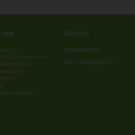
 ons
Contact
j zijn?
Kitcentrum B.V.
res bij kitcentrum.be
Alle contactgegevens >
Kitcentrum.be
chappelijk
elmand
ct
ancier worden?