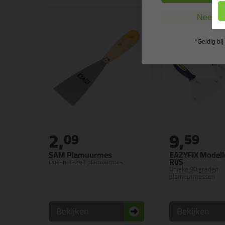
Nee, ik
*Geldig bi
2,
9,
09
59
SAM Plamuurmes
EAZYFIX Model
RVS
Doe-het-Zelf plamuurmes
Unieke 90 graden
plamuurmessen
Bekijken
Bekijken