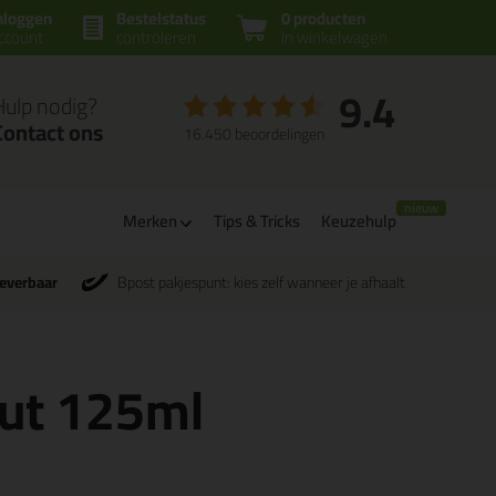
nloggen
Bestelstatus
0 producten
ccount
controleren
in winkelwagen
9.4
Hulp nodig?
Contact ons
16.450 beoordelingen
Merken
Tips & Tricks
Keuzehulp
leverbaar
Bpost pakjespunt: kies zelf wanneer je afhaalt
ut 125ml