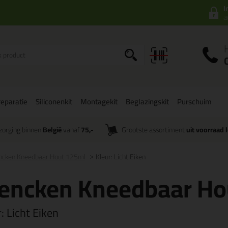
I
a
eparatie
Siliconenkit
Montagekit
Beglazingskit
Purschuim
zorging binnen
België
vanaf
75,-
Grootste assortiment
uit voorraad 
ncken Kneedbaar Hout 125ml
Kleur: Licht Eiken
rencken Kneedbaar Ho
r:
Licht Eiken