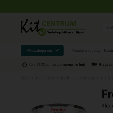
Alle categorieën
Populaire keuzes:
Houtr
Voor 21:00 uur besteld
morgen in huis
Gratis
be
Home
Houtreparatie
Vloeibaar- en kneedbaar hout
Fre
F
Kleu