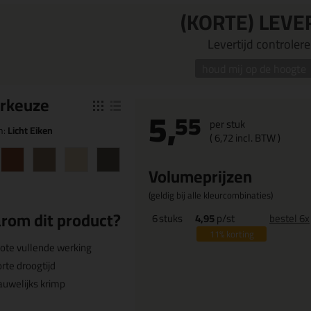
(KORTE) LEVE
Levertijd controleren
houd mij op de hoogte
r
keuze
5,
55
per stuk
n:
Licht Eiken
(
6,
72
incl. BTW )
Volumeprijzen
(geldig bij alle kleurcombinaties)
rom dit product?
6
stuks
4,95
p/st
bestel 6x
11%
korting
ote vullende werking
rte droogtijd
uwelijks krimp