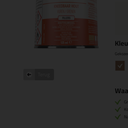
Kleu
Gekoze
Terug
Waa
Gr
Ko
Na