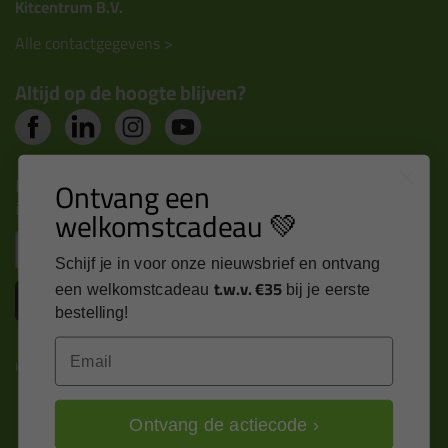
Kitcentrum B.V.
Alle contactgegevens >
Altijd op de hoogte blijven?
Nieuws, tips en exclusieve deals rechtstreeks in je
Ontvang een
inbox
welkomstcadeau 💚
Email
Schijf je in voor onze nieuwsbrief en ontvang
t.w.v. €35
een welkomstcadeau
bij je eerste
Inschrijven
bestelling!
Email
Kitcentrum is trots op:
Ontvang de actiecode ›