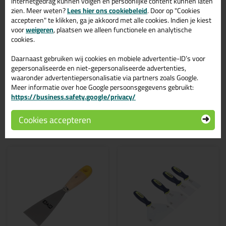
internetgedrag kunnen volgen en persoonlijke content kunnen laten
Midden Eiken / Teak is te gebruiken voor verschillende
zien. Meer weten?
Lees hier ons cookiebeleid
. Door op "Cookies
toepassingen. Een professioneel en hoogwaardig product welke
accepteren" te klikken, ga je akkoord met alle cookies. Indien je kiest
makkelijk te gebruiken is. Bestel de Frencken Kneedbaar Hout
voor
weigeren
, plaatsen we alleen functionele en analytische
125ml in de kleur Midden Eiken / Teak vandaag nog! Op voorraad
cookies.
en op werkdagen besteld = morgen in huis.
Daarnaast gebruiken wij cookies en mobiele advertentie-ID’s voor
Wil je meer weten over de toepassing en kenmerken van dit
gepersonaliseerde en niet-gepersonaliseerde advertenties,
product?
Lees alles over dit product >
waaronder advertentiepersonalisatie via partners zoals Google.
Meer informatie over hoe Google persoonsgegevens gebruikt:
https://business.safety.google/privacy/
Gerelateerde producten
Cookies accepteren