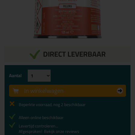
DIRECT LEVERBAAR
Aantal
In winkelwagen
Beperkte voorraad, nog 2 beschikbaar
Alleen online beschikbaar
Levertijd controleren...
Afgesproken!
Bekijk onze reviews