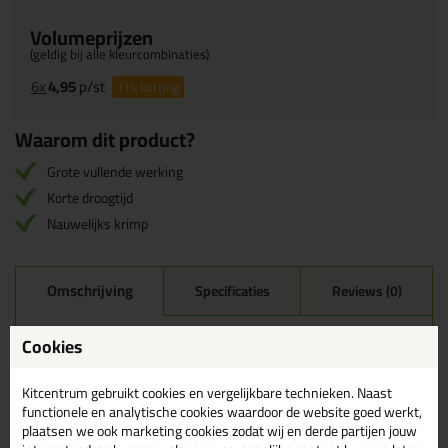
Volumeprijzen
(geldig bij alle kleurcombinaties)
6x
4,95
p/st
11%
korting
Waarom dit product?
Grote vullende werking
Korte droogtijd
Nauwelijks krimp
Omschrijving
Specificaties
Reviews (0)
Frencken Kneedbaar Hout
Cookies
125ml in Midden Eiken /
Teak
Kitcentrum gebruikt cookies en vergelijkbare technieken. Naast
functionele en analytische cookies waardoor de website goed werkt,
Zoek je Frencken Kneedbaar Hout 125ml in een specifieke kleur?
plaatsen we ook marketing cookies zodat wij en derde partijen jouw
Gevonden! Deze Frencken Kneedbaar Hout 125ml in de kleur