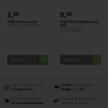
2,
9,
09
59
SAM Plamuurmes
EAZYFIX Modelleermes
RVS
Doe-het-Zelf plamuurmes
Unieke 90 graden
plamuurmessen
Bekijken
Bekijken
Voor 21:00 uur besteld
Gratis
bezorging binnen
morgen in huis
België
vanaf
75,-
Grootste assortiment
Bpost pakjespunt: kies zelf
uit voorraad leverbaar
wanneer je afhaalt