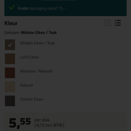
Gratis
bezorging vanaf 75,-
Kleur
Gekozen:
Midden Eiken / Teak
Midden Eiken / Teak
Licht Eiken
Mahonie / Meranti
Naturel
Donker Eiken
5,
55
per stuk
(
6,
72
incl. BTW )