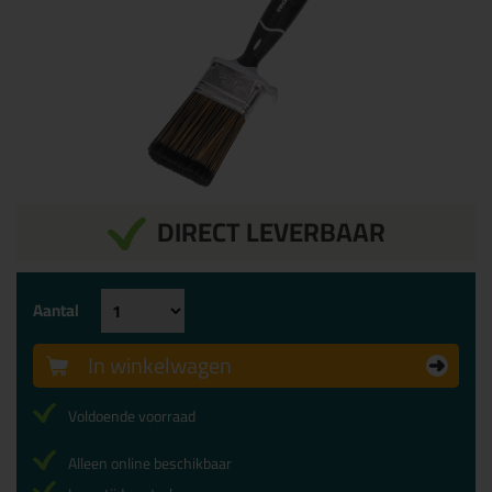
DIRECT LEVERBAAR
Aantal
In winkelwagen
Voldoende voorraad
Alleen online beschikbaar