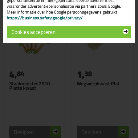
gepersonaliseerde en niet-gepersonaliseerde advertenties,
waaronder advertentiepersonalisatie via partners zoals Google.
Meer informatie over hoe Google persoonsgegevens gebruikt:
https://business.safety.google/privacy/
Cookies accepteren
4,
1,
84
38
Staalmeester 2010 -
Wegwerpkwast Plat
Platte kwast
Bekijken
Bekijken