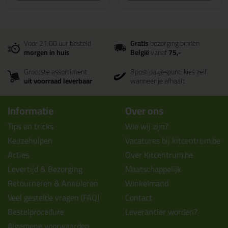
Voor 21:00 uur besteld
Gratis
bezorging binnen
morgen in huis
België
vanaf
75,-
Grootste assortiment
Bpost pakjespunt: kies zelf
uit voorraad leverbaar
wanneer je afhaalt
Informatie
Over ons
Tips en tricks
Wie wij zijn?
Keuzehulpen
Vacatures bij kitcentrum.be
Acties
Over Kitcentrum.be
Levertijd & Bezorging
Maatschappelijk
Retourneren & Annuleren
Winkelmand
Veel gestelde vragen (FAQ)
Contact
Bestelprocedure
Leverancier worden?
Algemene voorwaarden