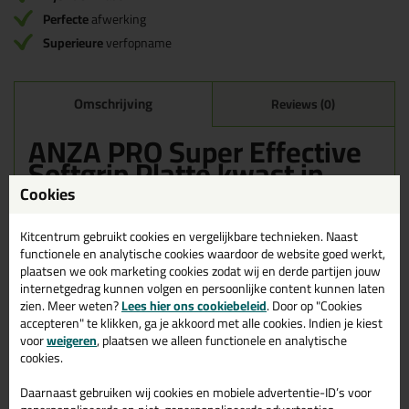
Perfecte
afwerking
Superieure
verfopname
Omschrijving
Reviews (0)
ANZA PRO Super Effective
Softgrip Platte kwast in
50mm
Cookies
Bestel de ANZA PRO Super Effective Softgrip Platte kwast in
Kitcentrum gebruikt cookies en vergelijkbare technieken. Naast
50mm vandaag nog! Vandaag besteld = morgen in huis.
functionele en analytische cookies waardoor de website goed werkt,
plaatsen we ook marketing cookies zodat wij en derde partijen jouw
Wil je meer weten over de toepassing en kenmerken van dit
internetgedrag kunnen volgen en persoonlijke content kunnen laten
product?
Lees alles over dit product >
zien. Meer weten?
Lees hier ons cookiebeleid
. Door op "Cookies
accepteren" te klikken, ga je akkoord met alle cookies. Indien je kiest
voor
weigeren
, plaatsen we alleen functionele en analytische
cookies.
Gerelateerde producten
Daarnaast gebruiken wij cookies en mobiele advertentie-ID’s voor