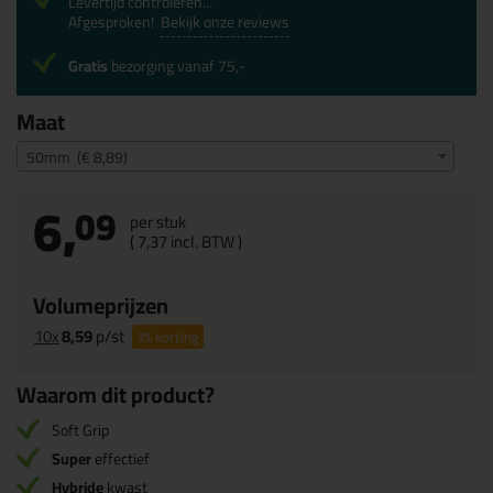
Levertijd controleren...
Afgesproken!
Bekijk onze reviews
Gratis
bezorging vanaf 75,-
Maat
50mm (€ 8,89)
6,
09
per stuk
(
7,
37
incl. BTW )
Volumeprijzen
10x
8,59
p/st
3%
korting
Waarom dit product?
Soft Grip
Super
effectief
Hybride
kwast