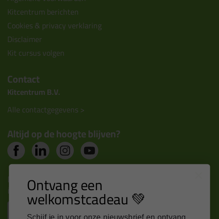
Kitcentrum berichten
Cookies & privacy verklaring
Disclaimer
Kit cursus volgen
Contact
Kitcentrum B.V.
Alle contactgegevens >
Altijd op de hoogte blijven?
Nieuws, tips en exclusieve deals rechtstreeks in je
Ontvang een
inbox
welkomstcadeau 💚
Email
Schijf je in voor onze nieuwsbrief en ontvang