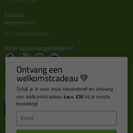
Contact
Kitcentrum B.V.
Alle contactgegevens >
Altijd op de hoogte blijven?
Ontvang een
welkomstcadeau 💚
Nieuws, tips en exclusieve deals rechtstreeks in je
inbox
Schijf je in voor onze nieuwsbrief en ontvang
Email
t.w.v. €35
een welkomstcadeau
bij je eerste
bestelling!
Inschrijven
Email
Kitcentrum is trots op: