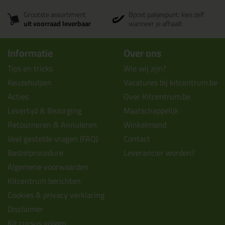
Grootste assortiment
Bpost pakjespunt: kies zelf
uit voorraad leverbaar
wanneer je afhaalt
Informatie
Over ons
Tips en tricks
Wie wij zijn?
Keuzehulpen
Vacatures bij kitcentrum.be
Acties
Over Kitcentrum.be
Levertijd & Bezorging
Maatschappelijk
Retourneren & Annuleren
Winkelmand
Veel gestelde vragen (FAQ)
Contact
Bestelprocedure
Leverancier worden?
Algemene voorwaarden
Kitcentrum berichten
Cookies & privacy verklaring
Disclaimer
Kit cursus volgen