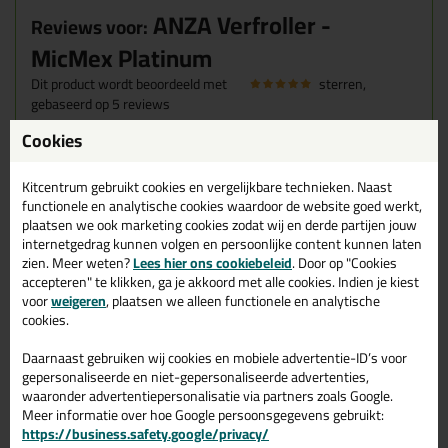
ANZA Verfroller -
Reviews voor:
MicMex Platinum
Dit product wordt beoordeeld met
sterren,
gebaseerd op
5
reviews
Cookies
Ik heb vele verschillende rollers gebruikt deze komt er toch
als beste uit.
Kitcentrum gebruikt cookies en vergelijkbare technieken. Naast
Geschreven door Patrick op 31 januari 2025
functionele en analytische cookies waardoor de website goed werkt,
plaatsen we ook marketing cookies zodat wij en derde partijen jouw
internetgedrag kunnen volgen en persoonlijke content kunnen laten
Ik heb vele verschillende rollers gevbruikt, maar de ANZA
zien. Meer weten?
Lees hier ons cookiebeleid
. Door op "Cookies
Pro roller is de beste die ik gebruikt heb. Hij spat niet en
accepteren" te klikken, ga je akkoord met alle cookies. Indien je kiest
vooral hij heeft een hele goede gelijkmatige afgiftedekking.
voor
weigeren
, plaatsen we alleen functionele en analytische
Voor mij niets meer anders. Top!
cookies.
Geschreven door Jack Linssen op 27 juli 2024
Daarnaast gebruiken wij cookies en mobiele advertentie-ID’s voor
gepersonaliseerde en niet-gepersonaliseerde advertenties,
Kon de roller direct gebruiken. Geen haren in de verf.
waaronder advertentiepersonalisatie via partners zoals Google.
Gebruikt om plafond te verven en dat ging uitstekend.
Meer informatie over hoe Google persoonsgegevens gebruikt:
Geschreven door J. Boersma op 21 juli 2024
https://business.safety.google/privacy/