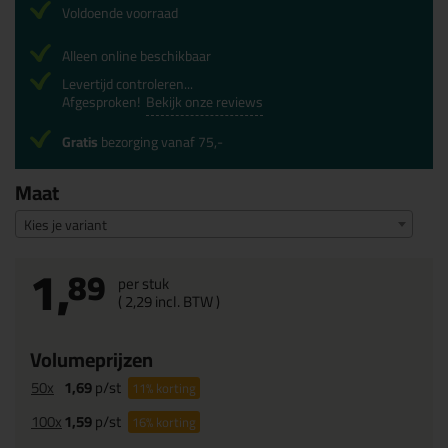
Voldoende voorraad
Alleen online beschikbaar
Levertijd controleren...
Afgesproken!
Bekijk onze reviews
Gratis
bezorging vanaf 75,-
Maat
Kies je variant
1,
89
per stuk
(
2,
29
incl. BTW )
Volumeprijzen
50x
1,69
p/st
11%
korting
100x
1,59
p/st
16%
korting