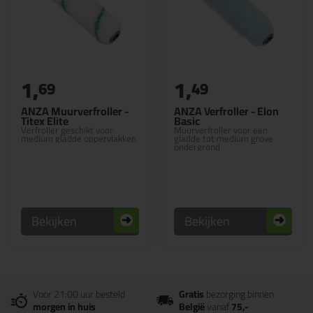
1,
1,
69
49
ANZA Muurverfroller -
ANZA Verfroller - Elon
Titex Elite
Basic
Verfroller geschikt voor
Muurverfroller voor een
medium gladde oppervlakken
gladde tot medium grove
ondergrond
Bekijken
Bekijken
Voor 21:00 uur besteld
Gratis
bezorging binnen
morgen in huis
België
vanaf
75,-