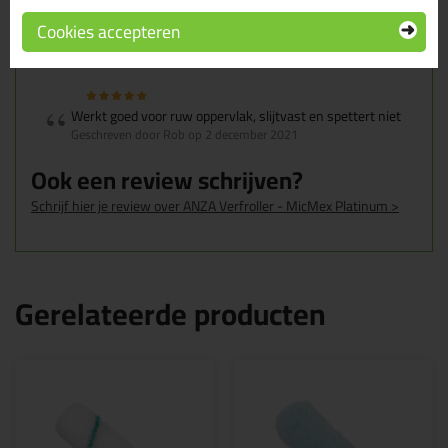
Cookies accepteren
Super fijne roller neemt veel saus op en fijne structuur
Geschreven door Roelof van goor op 17 januari 2024
Werkt goed voor ruw oppervlak, slijtvast en spettert niet
Geschreven door Rob op 2 december 2021
Ook een review schrijven?
Schrijf hier je review over ANZA Verfroller - MicMex Platinum >
Gerelateerde producten