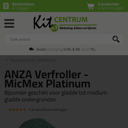
Bestelstatus
0 producten
of inloggen
in winkelwagen
Gratis
bezorging
in NL & BE
vanaf
75,-
Muurverfrollers
(Verfrollers)
ANZA Verfroller -
MicMex Platinum
Bijzonder geschikt voor gladde tot medium
gladde ondergronden
5 productbeoordelingen