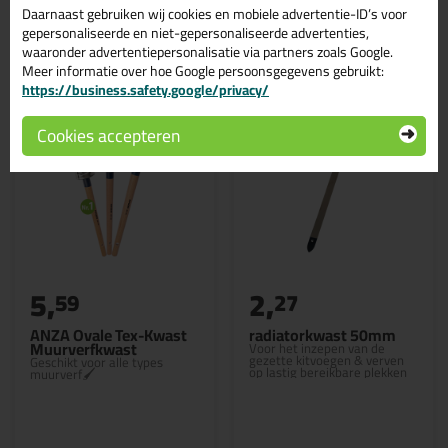
Daarnaast gebruiken wij cookies en mobiele advertentie-ID’s voor
Gerelateerde producten
gepersonaliseerde en niet-gepersonaliseerde advertenties,
waaronder advertentiepersonalisatie via partners zoals Google.
Meer informatie over hoe Google persoonsgegevens gebruikt:
https://business.safety.google/privacy/
Cookies accepteren
5,
2,
59
27
ANZA Ovale Tex-Kwast
radiatorkwast 50mm
Muurverfkwast
Voor het inzepen van de
gezette kitvoegen & verven
Geschikt voor alle types
op lastig bereikbare plekken
muurverf🖌