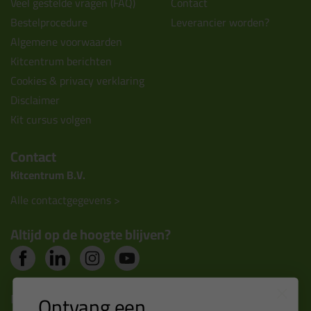
Veel gestelde vragen (FAQ)
Contact
Bestelprocedure
Leverancier worden?
Algemene voorwaarden
Kitcentrum berichten
Cookies & privacy verklaring
Disclaimer
Kit cursus volgen
Contact
Kitcentrum B.V.
Alle contactgegevens >
Altijd op de hoogte blijven?
Nieuws, tips en exclusieve deals rechtstreeks in je
Ontvang een