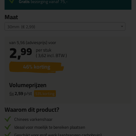
Gratis
bezorging vanaf 75,-
Maat
30mm (€ 2,99)
van
5,56
(adviesprijs) voor
2,
99
per stuk
(
3,
62
incl. BTW )
46
% korting
Volumeprijzen
6x
2,59
p/st
53%
korting
Waarom dit product?
Chinees varkenshaar
Ideaal voor moeilijk te bereiken plaatsen
Geschikt voor grof werk (aanbrengen carbobruin)