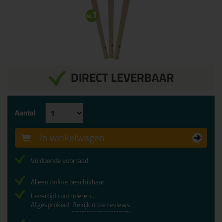
DIRECT LEVERBAAR
Aantal
In winkelwagen
Voldoende voorraad
Alleen online beschikbaar
Levertijd controleren...
Afgesproken!
Bekijk onze reviews