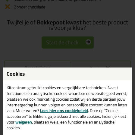
Zonder chocolade
Twijfel je of
Bokkepoot kwast
het beste product
is voor je klus?
Start de check
Omschrijving
Reviews (0)
Cookies
Bokkepoot kwast in 30mm
Kitcentrum gebruikt cookies en vergelijkbare technieken. Naast
Bestel de Bokkepoot kwast in 30mm vandaag nog! Vandaag
functionele en analytische cookies waardoor de website goed werkt,
besteld = morgen in huis.
plaatsen we ook marketing cookies zodat wij en derde partijen jouw
internetgedrag kunnen volgen en persoonlijke content kunnen laten
Wil je meer weten over de toepassing en kenmerken van dit
zien. Meer weten?
Lees hier ons cookiebeleid
. Door op "Cookies
product?
Lees alles over dit product >
accepteren" te klikken, ga je akkoord met alle cookies. Indien je kiest
voor
weigeren
, plaatsen we alleen functionele en analytische
cookies.