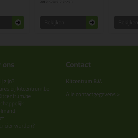
bereikbare plekken
Bekijken
Bekijke
 ons
Contact
j zijn?
Kitcentrum B.V.
res bij kitcentrum.be
Alle contactgegevens >
Kitcentrum.be
chappelijk
elmand
ct
ancier worden?