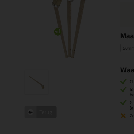
Maa
50mm 
Waa
Ch
Id
be
Ge
(a
Terug
Z