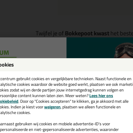
Twijfel je of
Bokkepoot kwast
het beste
Start de check
ookies
een
Omschrijving
cadeau 💚
tcentrum gebruikt cookies en vergelijkbare technieken. Naast functionele en
alytische cookies waardoor de website goed werkt, plaatsen we ook market
okkepoot kwast in 50mm
okies zodat wij en derde partijen jouw internetgedrag kunnen volgen en
rsoonlijke content kunnen laten zien. Meer weten?
Lees hier ons
e nieuwsbrief en ontvang een
okiebeleid
. Door op "Cookies accepteren" te klikken, ga je akkoord met alle
tel de Bokkepoot kwast in 50mm vandaag nog! Vandaag besteld = morg
v. €35,-
bij je eerste bestelling!
okies. Indien je kiest voor
weigeren
, plaatsen we alleen functionele en
alytische cookies.
 je meer weten over de toepassing en kenmerken van dit product?
Lees 
arnaast gebruiken wij cookies en mobiele advertentie-ID’s voor
personaliseerde en niet-gepersonaliseerde advertenties, waaronder