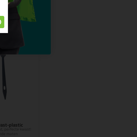
ast-plastic
at, perfecte kwast!
lende maten