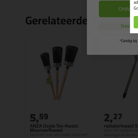
ad
Go
Ontvang
Gerelateerde producte
Nee, ik
*Geldig bi
5,
2,
59
27
ANZA Ovale Tex-Kwast
radiatorkwast
Muurverfkwast
Voor het inzepen v
Geschikt voor alle types muurverf
kitvoegen & verven 