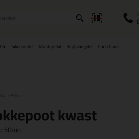
I
a
ten
Siliconenkit
Montagekit
Beglazingskit
Purschuim
zorging binnen
België
vanaf
75,-
Grootste assortiment
uit voorraad 
Maat: 50mm
okkepoot kwast
t:
50mm