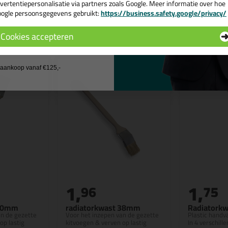
vertentiepersonalisatie via partners zoals Google. Meer informatie over hoe
ogle persoonsgegevens gebruikt:
https://business.safety.google/privacy/
 de actiecode ›
n
Cookies accepteren
 wil geen cadeau
j aankoop vanaf €125,-
1,
1,
96
75
 50mm
radiatorkwast 38mm
Radiatorkw
an de gezette
Voor het inzepen van de gezette
Plastic handv
op lastig
kitvoegen & verven op lastig
In 4 verschil