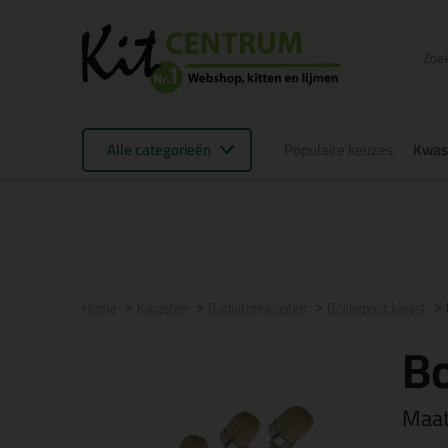
Alle categorieën
Populaire keuzes:
Kwas
Voor 21:00 uur besteld
morgen in huis
Gratis
be
Home
Kwasten
Radiatorkwasten
Bokkepoot kwast
B
Maa