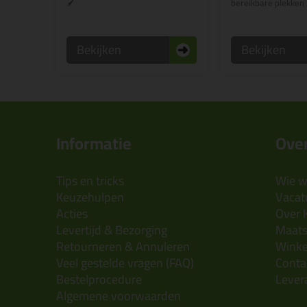
🖌
bereikbare plekken
Bekijken
Bekijken
Informatie
Over
Tips en tricks
Wie wi
Keuzehulpen
Vacatu
Acties
Over 
Levertijd & Bezorging
Maats
Retourneren & Annuleren
Wink
Veel gestelde vragen (FAQ)
Conta
Bestelprocedure
Lever
Algemene voorwaarden