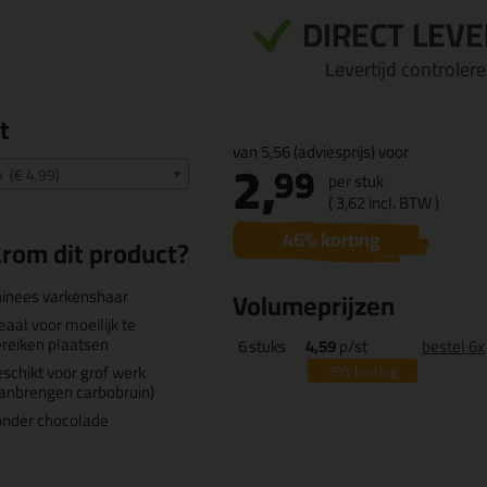
DIRECT LEV
Levertijd controleren
t
van
5,56
(adviesprijs) voor
2,
99
(€ 4,99)
per stuk
(
3,
62
incl. BTW )
46
% korting
rom dit product?
inees varkenshaar
Volumeprijzen
eaal voor moeilijk te
reiken plaatsen
6
stuks
4,59
p/st
bestel 6x
schikt voor grof werk
39%
korting
anbrengen carbobruin)
onder chocolade