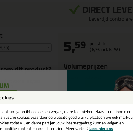
DIRECT LEV
Levertijd controleren
t
5,
59
per stuk
 5,59)
(
6,
76
incl. BTW )
Volumeprijzen
rom dit product?
6
stuks
5,39
p/st
bestel 6x
schikt voor alle types
4%
korting
uurverf
jn om te gebruiken
ookies
ede verdeling van de
een
uurverf
cadeau 💚
tcentrum gebruikt cookies en vergelijkbare technieken. Naast functionele en
rakke verflijnen
alytische cookies waardoor de website goed werkt, plaatsen we ook market
okies zodat wij en derde partijen jouw internetgedrag kunnen volgen en
rsoonlijke content kunnen laten zien. Meer weten?
Lees hier ons
e nieuwsbrief en ontvang een