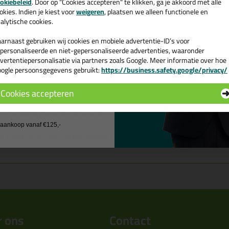
okiebeleid
. Door op "Cookies accepteren" te klikken, ga je akkoord met alle
v. €35,-
bij je eerste bestelling!
okies. Indien je kiest voor
weigeren
, plaatsen we alleen functionele en
alytische cookies.
arnaast gebruiken wij cookies en mobiele advertentie-ID’s voor
personaliseerde en niet-gepersonaliseerde advertenties, waaronder
vertentiepersonalisatie via partners zoals Google. Meer informatie over hoe
Omschrijving
Specificaties
ogle persoonsgegevens gebruikt:
https://business.safety.google/privacy/
 de actiecode ›
NZA Ovale Tex-Kwast Muurverfk
Cookies accepteren
 wil geen cadeau
tel de ANZA Ovale Tex-Kwast Muurverfkwast in 35 vandaag nog! Vandaa
j aankoop vanaf €125,-
 je meer weten over de toepassing en kenmerken van dit product?
Lees 
 ons
Contact