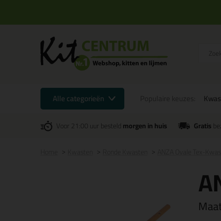
Alle categorieën
Populaire keuzes:
Kwas
Voor 21:00 uur besteld
morgen in huis
Gratis
be
Home
Kwasten
Ronde Kwasten
ANZA Ovale Tex-Kwas
A
Maa