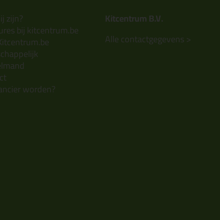
j zijn?
Kitcentrum B.V.
res bij kitcentrum.be
Alle contactgegevens >
Kitcentrum.be
chappelijk
elmand
ct
ancier worden?