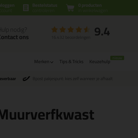
nloggen
Bestelstatus
0 producten
ccount
controleren
in winkelwagen
9.4
Hulp nodig?
Contact ons
16.432 beoordelingen
Merken
Tips & Tricks
Keuzehulp
leverbaar
Bpost pakjespunt: kies zelf wanneer je afhaalt
 Muurverfkwast