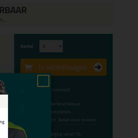
ERBAAR
...
Aantal
In winkelwagen
Voldoende voorraad
Alleen online beschikbaar
Levertijd controleren...
Afgesproken!
Bekijk onze reviews
ing
Gratis
bezorging vanaf 75,-