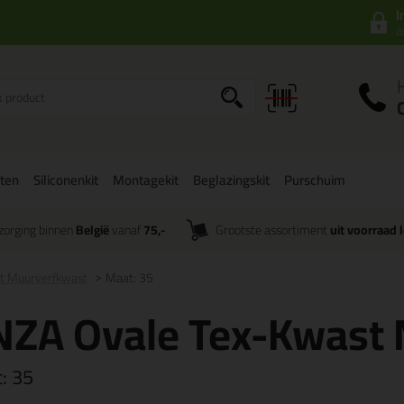
I
a
ten
Siliconenkit
Montagekit
Beglazingskit
Purschuim
zorging binnen
België
vanaf
75,-
Grootste assortiment
uit voorraad 
t Muurverfkwast
Maat: 35
NZA Ovale Tex-Kwast
t:
35