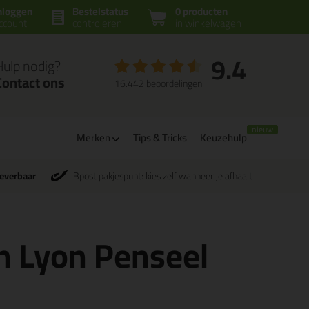
nloggen
Bestelstatus
0 producten
ccount
controleren
in winkelwagen
9.4
Hulp nodig?
Contact ons
16.442 beoordelingen
Merken
Tips & Tricks
Keuzehulp
leverbaar
Bpost pakjespunt: kies zelf wanneer je afhaalt
 Lyon Penseel