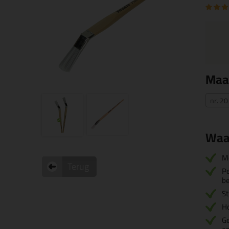
Maa
nr. 2
Waa
M
Terug
Pe
be
St
H
Ge