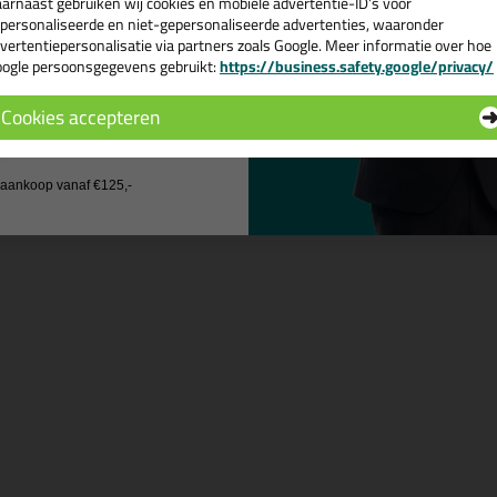
arnaast gebruiken wij cookies en mobiele advertentie-ID’s voor
 je meer weten over de toepassing en kenmerken van dit product?
Lees 
personaliseerde en niet-gepersonaliseerde advertenties, waaronder
vertentiepersonalisatie via partners zoals Google. Meer informatie over hoe
ogle persoonsgegevens gebruikt:
https://business.safety.google/privacy/
 de actiecode ›
Cookies accepteren
n
 wil geen cadeau
j aankoop vanaf €125,-