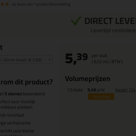
op basis van
1 productbeoordeling
DIRECT LEV
Levertijd controleren
t
5,
39
per stuk
0 / 20mm breed (€ 5,89)
(
6,
52
incl. BTW )
Volumeprijzen
rom dit product?
12
stuks
5,49
p/st
bestel 12x
et
5 sterren
beoordeeld
7%
korting
rfect voor moeilijk
reikbare plekken
rak resultaat
oge verfopname
schikt voor kleine