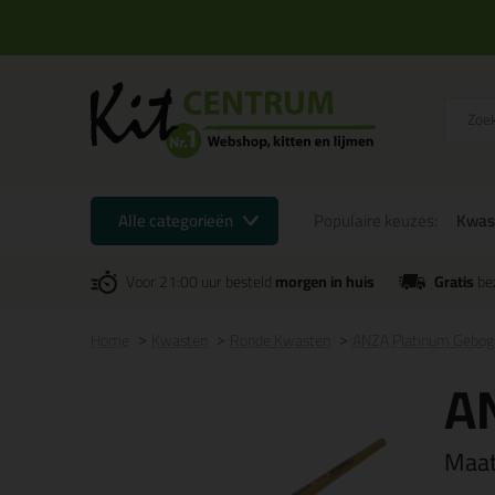
Alle categorieën
Populaire keuzes:
Kwas
Voor 21:00 uur besteld
morgen in huis
Gratis
be
Home
Kwasten
Ronde Kwasten
ANZA Platinum Gebog
A
Maa