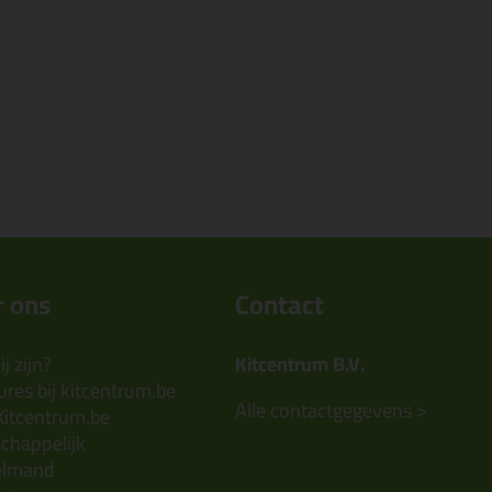
 ons
Contact
j zijn?
Kitcentrum B.V.
res bij kitcentrum.be
Alle contactgegevens >
Kitcentrum.be
chappelijk
elmand