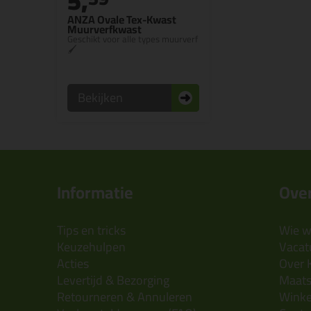
5,
ANZA Ovale Tex-Kwast
Muurverfkwast
Geschikt voor alle types muurverf
🖌
Bekijken
Informatie
Over
Tips en tricks
Wie wi
Keuzehulpen
Vacatu
Acties
Over 
Levertijd & Bezorging
Maats
Retourneren & Annuleren
Wink