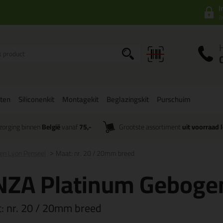
I
a
ten
Siliconenkit
Montagekit
Beglazingskit
Purschuim
zorging binnen
België
vanaf
75,-
Grootste assortiment
uit voorraad 
en Lyon Penseel
Maat: nr. 20 / 20mm breed
NZA Platinum Gebogen
t:
nr. 20 / 20mm breed