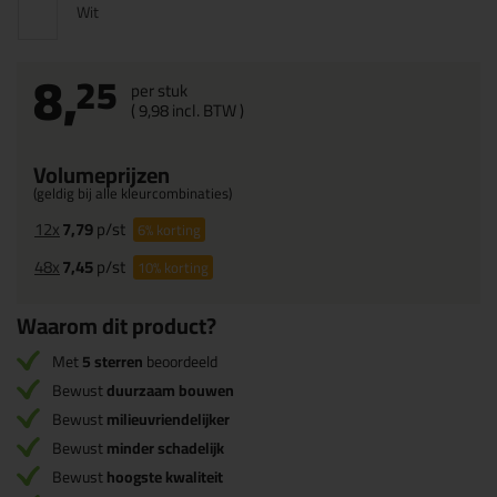
Wit
8,
25
per stuk
(
9,
98
incl. BTW )
Volumeprijzen
(geldig bij alle kleurcombinaties)
12x
7,79
p/st
6%
korting
48x
7,45
p/st
10%
korting
Waarom dit product?
Met
5 sterren
beoordeeld
Bewust
duurzaam bouwen
Bewust
milieuvriendelijker
Bewust
minder schadelijk
Bewust
hoogste kwaliteit