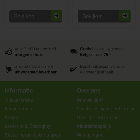
Bekijken
Bekijken
Voor 21:00 uur besteld
Gratis
bezorging binnen
morgen in huis
België
vanaf
75,-
Grootste assortiment
Bpost pakjespunt: kies zelf
uit voorraad leverbaar
wanneer je afhaalt
Informatie
Over ons
Tips en tricks
Wie wij zijn?
Keuzehulpen
Vacatures bij kitcentrum.be
Acties
Over Kitcentrum.be
Levertijd & Bezorging
Maatschappelijk
Retourneren & Annuleren
Winkelmand