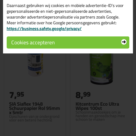
Daarnaast gebruiken wij cookies en mobiele advertentie-ID’s voor
Gerelateerde producten
gepersonaliseerde en niet-gepersonaliseerde advertenties,
waaronder advertentiepersonalisatie via partners zoals Google.
Meer informatie over hoe Google persoonsgegevens gebruikt:
https://business.safety.google/privacy/
Cookies accepteren
7,
8,
95
99
SIA Siaflex 1948
Kitcentrum Eco Ultra
Schuurpapier Rol 95mm
Wipes 100st
x 5mtr
Schoonmaakdoekjes om je
handen en gereedschap mee
Opschuren van je ondergrond
schoon te maken
voor een betere hechting