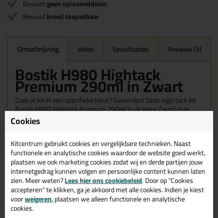
Bewust
geen oplosmiddelen
Bewust
breed toepasbaar
Omschrijving
Video
Specificaties
Reviews (3)
Bostik H980 Hightack
Premium 290ml in Zwart
Zoek je kit in een specifieke kleur? Gevonden! Deze high tack kit
Bostik H980 Hightack Premium 290ml in de kleur Zwart is te
gebruiken voor verschillende toepassingen. Een duurzame en
Cookies
veelzijdige kit welke makkelijk te verwerken is. Perfect als je een
bijpassende kleur zoekt met gegarandeerd een topresultaat.
Kitcentrum gebruikt cookies en vergelijkbare technieken. Naast
Bestel de Bostik H980 Hightack Premium 290ml in kleur Zwart
functionele en analytische cookies waardoor de website goed werkt,
vandaag nog! Op voorraad en op werkdagen besteld = morgen in
huis.
plaatsen we ook marketing cookies zodat wij en derde partijen jouw
internetgedrag kunnen volgen en persoonlijke content kunnen laten
zien. Meer weten?
Lees hier ons cookiebeleid
. Door op "Cookies
Wil je meer weten over de toepassing en kenmerken van dit
product?
Lees alles over dit product >
accepteren" te klikken, ga je akkoord met alle cookies. Indien je kiest
voor
weigeren
, plaatsen we alleen functionele en analytische
cookies.