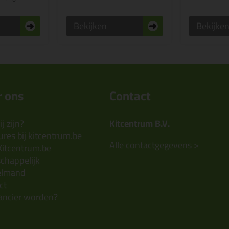
Bekijken
Bekijke
 ons
Contact
j zijn?
Kitcentrum B.V.
res bij kitcentrum.be
Alle contactgegevens >
Kitcentrum.be
chappelijk
elmand
ct
ancier worden?