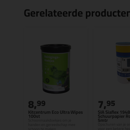
Gerelateerde producte
8,
7,
99
95
Kitcentrum Eco Ultra Wipes
SIA Siaflex 1948
100st
Schuurpapier R
5mtr
Schoonmaakdoekjes om je
Opschuren van je o
handen en gereedschap mee
voor een betere he
schoon te maken