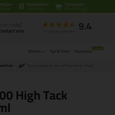
nloggen
Bestelstatus
0 producten
ccount
controleren
in winkelwagen
9.4
Hulp nodig?
Contact ons
16.428 beoordelingen
Merken
Tips & Tricks
Keuzehulp
leverbaar
Bpost pakjespunt: kies zelf wanneer je afhaalt
00 High Tack
ml