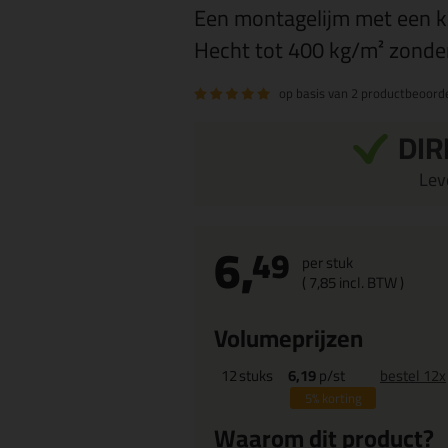
Een montagelijm met een kr
Hecht tot 400 kg/m² zonder
op basis van
2 productbeoord
DIR
Leve
6,
49
per stuk
(
7,
85
incl. BTW )
Volumeprijzen
12
stuks
6,19
p/st
bestel 12x
5%
korting
Waarom dit product?