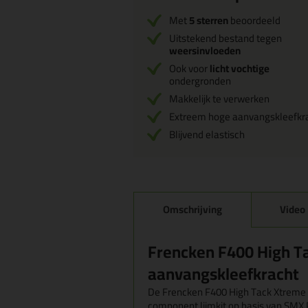
Met
5 sterren
beoordeeld
Uitstekend bestand tegen
weersinvloeden
Ook voor
licht vochtige
ondergronden
Makkelijk te verwerken
Extreem hoge aanvangskleefkr
Blijvend elastisch
Omschrijving
Video
Frencken F400 High T
aanvangskleefkracht
De Frencken F400 High Tack Xtreme i
component lijmkit op basis van SMX 