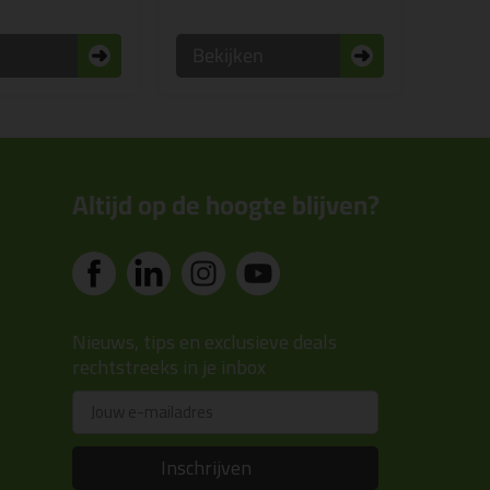
n
Bekijken
Altijd op de hoogte blijven?
Nieuws, tips en exclusieve deals
rechtstreeks in je inbox
Email
Inschrijven