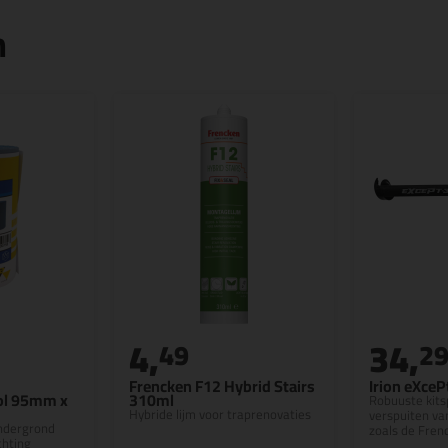
n
4,
34,
49
2
Frencken F12 Hybrid Stairs
Irion eXceP
ol 95mm x
310ml
Robuuste kits
Hybride lijm voor traprenovaties
verspuiten va
ndergrond
zoals de Fren
chting