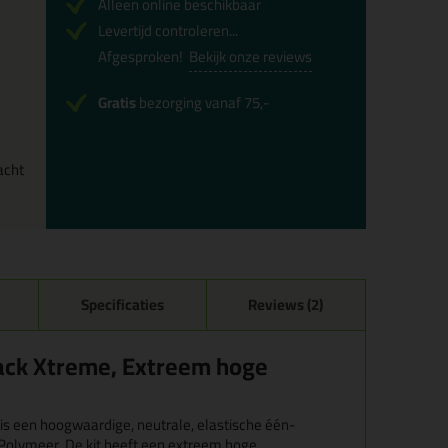
Alleen online beschikbaar
Levertijd controleren...
Afgesproken!
Bekijk onze reviews
Gratis
bezorging vanaf 75,-
acht
Specificaties
Reviews (2)
ack Xtreme, Extreem hoge
s een hoogwaardige, neutrale, elastische één-
Polymeer. De kit heeft een extreem hoge