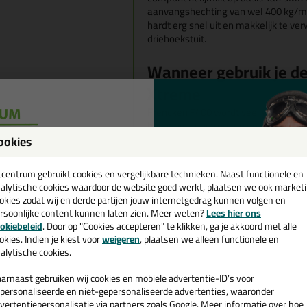
aanvangshechting van wel 400 kg/m
hardt erg snel uit en makkelijk te 
driehoekstuit.
Wanneer gebruik je d
Xtreme
Frencken F400 wordt veel gebruikt in
hechtingsspectrum en de snelle en st
(elastisch) verlijmen en monteren v
ookies
een
meest uiteenlopende materialen.
cadeau 💚
tcentrum gebruikt cookies en vergelijkbare technieken. Naast functionele en
Geschikte ondergrond
alytische cookies waardoor de website goed werkt, plaatsen we ook market
okies zodat wij en derde partijen jouw internetgedrag kunnen volgen en
Tack Xtreme
rsoonlijke content kunnen laten zien. Meer weten?
Lees hier ons
e nieuwsbrief en ontvang een
De Frencken F400 High Tack Xtreme is
okiebeleid
. Door op "Cookies accepteren" te klikken, ga je akkoord met alle
v. €35,-
bij je eerste bestelling!
(voorbehandeld) hout, steen, metaal
okies. Indien je kiest voor
weigeren
, plaatsen we alleen functionele en
alytische cookies.
kunststofondergronden zoals: polyst
polyester. Daarnaast is de Frencken
arnaast gebruiken wij cookies en mobiele advertentie-ID’s voor
zoals natuursteen, marmer, graniet 
personaliseerde en niet-gepersonaliseerde advertenties, waaronder
vertentiepersonalisatie via partners zoals Google. Meer informatie over hoe