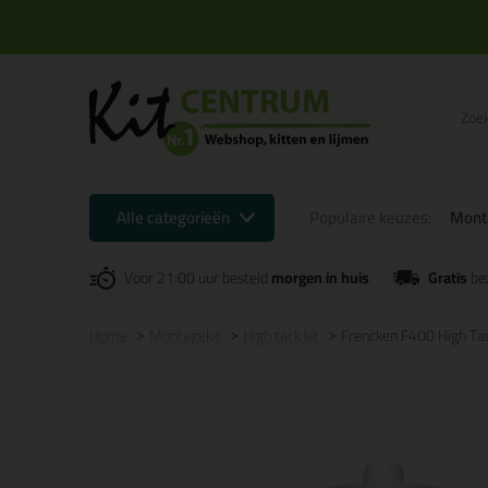
Alle categorieën
Populaire keuzes:
Mont
Voor 21:00 uur besteld
morgen in huis
Gratis
be
Home
Montagekit
High tack kit
Frencken F400 High T