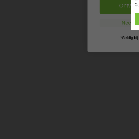
Go
Ontvang
Nee, ik
*Geldig bi