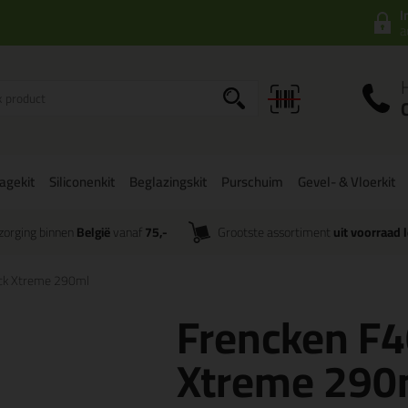
I
a
agekit
Siliconenkit
Beglazingskit
Purschuim
Gevel- & Vloerkit
zorging binnen
België
vanaf
75,-
Grootste assortiment
uit voorraad 
ack Xtreme 290ml
Frencken F4
Xtreme 290