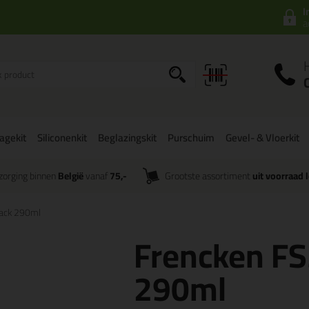
I
a
agekit
Siliconenkit
Beglazingskit
Purschuim
Gevel- & Vloerkit
zorging binnen
België
vanaf
75,-
Grootste assortiment
uit voorraad 
Tack 290ml
Frencken FS
290ml