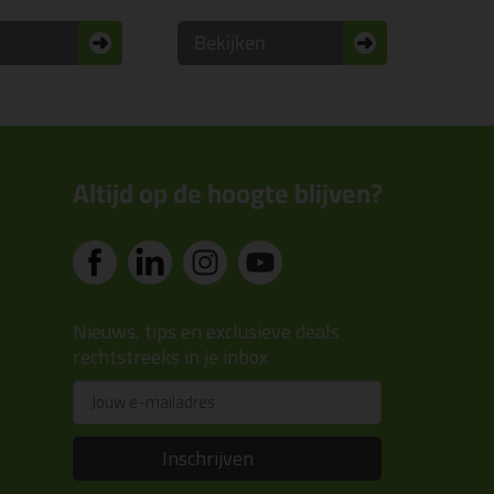
n
Bekijken
Altijd op de hoogte blijven?
Nieuws, tips en exclusieve deals
rechtstreeks in je inbox
Email
Inschrijven