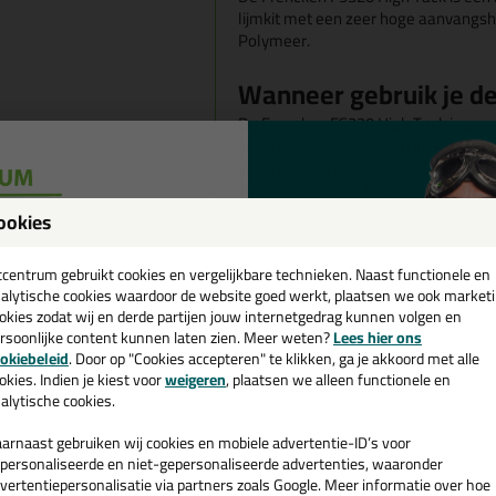
lijmkit met een zeer hoge aanvangsh
Polymeer.
Wanneer gebruik je d
De Frencken FS320 High Tack is goed
verlijmingstoepassingen in de bouw e
verlijmen en monteren van voorwerp
Tack hecht dan ook op de meeste bo
in sanitaire omgevingen en keukens!
ookies
een
Geschikte ondergrond
cadeau 💚
tcentrum gebruikt cookies en vergelijkbare technieken. Naast functionele en
Tack
alytische cookies waardoor de website goed werkt, plaatsen we ook market
okies zodat wij en derde partijen jouw internetgedrag kunnen volgen en
Frencken FS320 High Tack is goed te 
rsoonlijke content kunnen laten zien. Meer weten?
Lees hier ons
e nieuwsbrief en ontvang een
voorbehandeld hout, steen, metalen 
okiebeleid
. Door op "Cookies accepteren" te klikken, ga je akkoord met alle
polycarbonaat, sterk kunnen verschil
v. €35,-
bij je eerste bestelling!
okies. Indien je kiest voor
weigeren
, plaatsen we alleen functionele en
eerst een hechtingstest uit te voeren
alytische cookies.
Kenmerken van de Fre
arnaast gebruiken wij cookies en mobiele advertentie-ID’s voor
personaliseerde en niet-gepersonaliseerde advertenties, waaronder
vertentiepersonalisatie via partners zoals Google. Meer informatie over hoe
EC1 plus - Zeer emissiearm