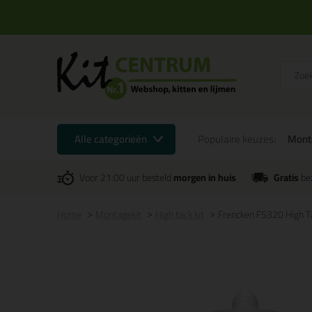
Alle categorieën
Populaire keuzes:
Mont
Voor 21:00 uur besteld
morgen in huis
Gratis
be
Home
Montagekit
High tack kit
Frencken FS320 High 