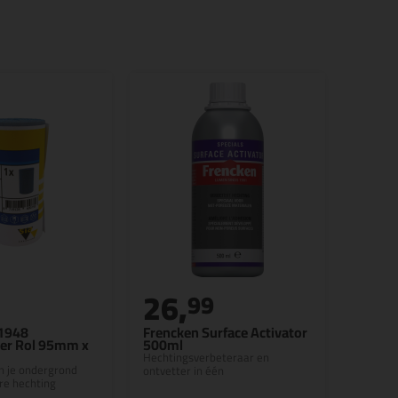
26,
99
 1948
Frencken Surface Activator
er Rol 95mm x
500ml
Hechtingsverbeteraar en
n je ondergrond
ontvetter in één
re hechting