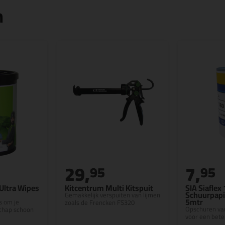
n
29,
7,
95
95
Ultra Wipes
Kitcentrum Multi Kitspuit
SIA Siaflex
Schuurpapi
Gemakkelijk verspuiten van lijmen
5mtr
 om je
zoals de Frencken FS320
Opschuren va
chap schoon
voor een bete