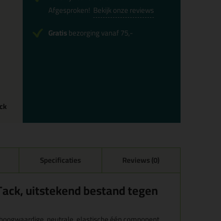
Afgesproken!
Bekijk onze reviews
Gratis
bezorging vanaf 75,-
ack
Specificaties
Reviews (0)
ack, uitstekend bestand tegen
 hoogwaardige, neutrale, elastische één component