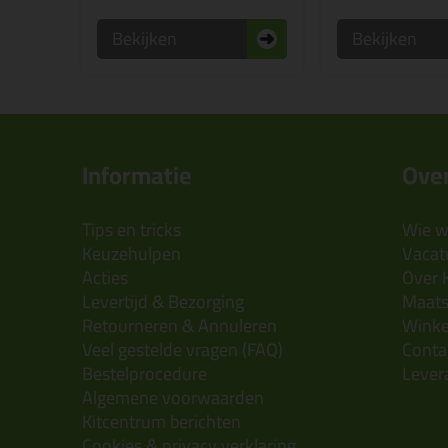
Bekijken
Bekijken
Informatie
Over
Tips en tricks
Wie wi
Keuzehulpen
Vacatu
Acties
Over 
Levertijd & Bezorging
Maats
Retourneren & Annuleren
Wink
Veel gestelde vragen (FAQ)
Conta
Bestelprocedure
Lever
Algemene voorwaarden
Kitcentrum berichten
Cookies & privacy verklaring