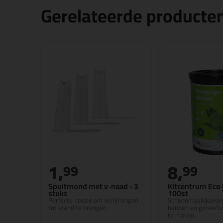
Gerelateerde producte
1,
8,
99
99
Spuitmond met v-naad - 3
Kitcentrum Eco 
stuks
100st
Perfecte nozzle om verlijmingen
Schoonmaakdoekjes
tot stand te brengen
handen en gereeds
te maken