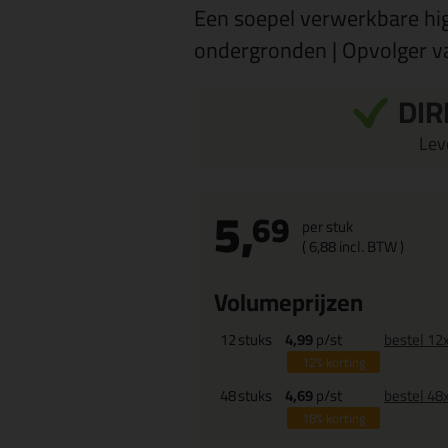
Een soepel verwerkbare high
ondergronden | Opvolger v
DIR
Leve
5,
69
per stuk
(
6,
88
incl. BTW )
Volumeprijzen
12
stuks
4,99
p/st
bestel 12
12%
korting
48
stuks
4,69
p/st
bestel 48
18%
korting