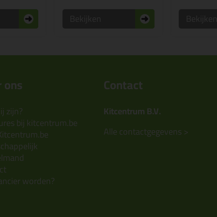
Bekijken
Bekijke
 ons
Contact
j zijn?
Kitcentrum B.V.
res bij kitcentrum.be
Alle contactgegevens >
Kitcentrum.be
chappelijk
elmand
ct
ancier worden?