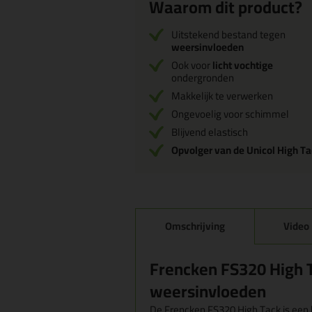
Waarom dit product?
Uitstekend bestand tegen
weersinvloeden
Ook voor
licht vochtige
ondergronden
Makkelijk te verwerken
Ongevoelig voor schimmel
Blijvend elastisch
Opvolger van de Unicol High T
Omschrijving
Video
Frencken FS320 High T
weersinvloeden
De Frencken FS320 High Tack is een