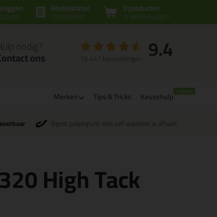
nloggen
Bestelstatus
0 producten
ccount
controleren
in winkelwagen
9.4
Hulp nodig?
Contact ons
16.441 beoordelingen
Merken
Tips & Tricks
Keuzehulp
leverbaar
Bpost pakjespunt: kies zelf wanneer je afhaalt
320 High Tack