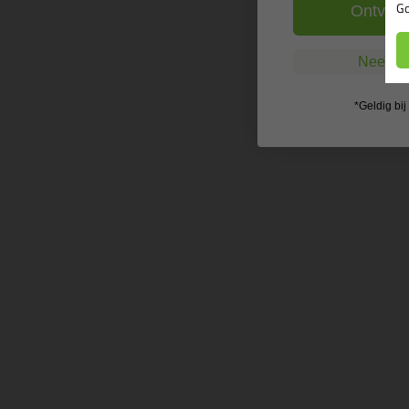
Go
Ontvang
Nee, ik
*Geldig bi