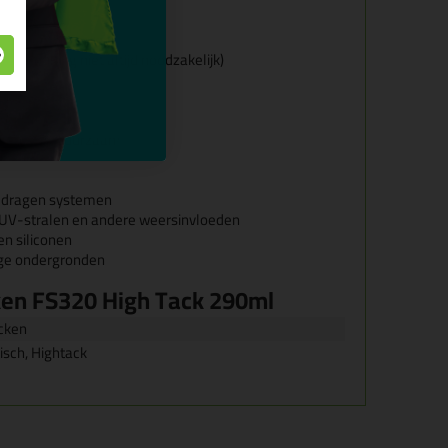
 ISEGA
ensmiddelensector
rsteuning niet altijd noodzakelijk)
 primer)
ng en zeer duurzaam
edragen systemen
UV-stralen en andere weersinvloeden
n siliconen
ige ondergronden
en FS320 High Tack 290ml
cken
isch, Hightack