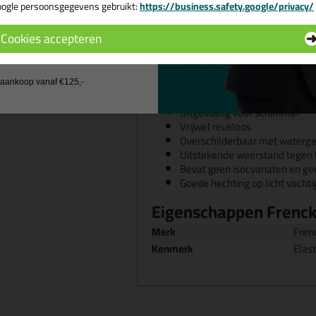
ogle persoonsgegevens gebruikt:
https://business.safety.google/privacy/
 de actiecode ›
Overeenstemmingsverklaring
Getest voor gebruik in de lev
Cookies accepteren
Hoge aanvangskleefkracht (onde
 wil geen cadeau
Snelle doorharding
Goed verwerkbaar
Zeer hoge kleefkracht (zonder
j aankoop vanaf €125,-
Blijvend elastisch na uithardi
Ongevoelig voor schimmel
Vrijwel reukloos
Overschilderbaar met waterg
Uitstekende weerstand tegen 
Bevat geen isocyanaten en gee
Goede hechting op licht vocht
Eigenschappen Frenck
Merk
Fren
Kenmerk
Elast