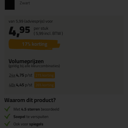
Zwart
van
5,99
(adviesprijs) voor
4,
95
per stuk
(
5,
99
incl. BTW )
17
% korting
Volumeprijzen
(geldig bij alle kleurcombinaties)
24x
4,75
p/st
21%
korting
48x
4,45
p/st
26%
korting
Waarom dit product?
Met
4.5 sterren
beoordeeld
Soepel
te verspuiten
Ook voor
spiegels