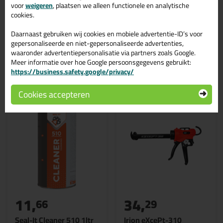
Hightack 290ml
voor
weigeren
, plaatsen we alleen functionele en analytische
cookies.
In de volgende blogs wordt dit product gebruikt:
Montagekit top 4
Daarnaast gebruiken wij cookies en mobiele advertentie-ID’s voor
gepersonaliseerde en niet-gepersonaliseerde advertenties,
waaronder advertentiepersonalisatie via partners zoals Google.
Meer informatie over hoe Google persoonsgegevens gebruikt:
Gerelateerde producten
https://business.safety.google/privacy/
Cookies accepteren
11,
34,
66
29
Seal-It Cleaner 510 1ltr
Irion eXcePt-310