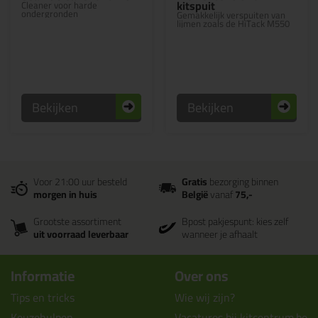
kitspuit
Cleaner voor harde
ondergronden
Gemakkelijk verspuiten van
lijmen zoals de HiTack M550
Bekijken
Bekijken
Voor 21:00 uur besteld
Gratis
bezorging binnen
morgen in huis
België
vanaf
75,-
Grootste assortiment
Bpost pakjespunt: kies zelf
uit voorraad leverbaar
wanneer je afhaalt
Informatie
Over ons
Tips en tricks
Wie wij zijn?
Keuzehulpen
Vacatures bij kitcentrum.be