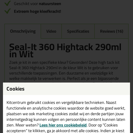
Geschikt voor
natuursteen
Extreem hoge kleefkracht!
Omschrijving
Video
Specificaties
Reviews (16)
Seal-It 360 Hightack 290ml
in Wit
Zoek je kit in een specifieke kleur? Gevonden! Deze high tack kit
Seal-It 360 Hightack 290ml in de kleur Wit is te gebruiken voor
verschillende toepassingen. Een duurzame en veelzijdige kit
welke makkelijk te verwerken is. Perfect als je een bijpassende
kleur zoekt met gegarandeerd een topresultaat. Bestel de Seal-It
Cookies
360 Hightack 290ml in kleur Wit vandaag nog! Op voorraad en op
werkdagen besteld = morgen in huis.
Kitcentrum gebruikt cookies en vergelijkbare technieken. Naast
Wil je meer weten over de toepassing en kenmerken van dit
functionele en analytische cookies waardoor de website goed werkt,
product?
Lees alles over dit product >
plaatsen we ook marketing cookies zodat wij en derde partijen jouw
internetgedrag kunnen volgen en persoonlijke content kunnen laten
Tips & tricks voor Seal-It 360
zien. Meer weten?
Lees hier ons cookiebeleid
. Door op "Cookies
accepteren" te klikken, ga je akkoord met alle cookies. Indien je kiest