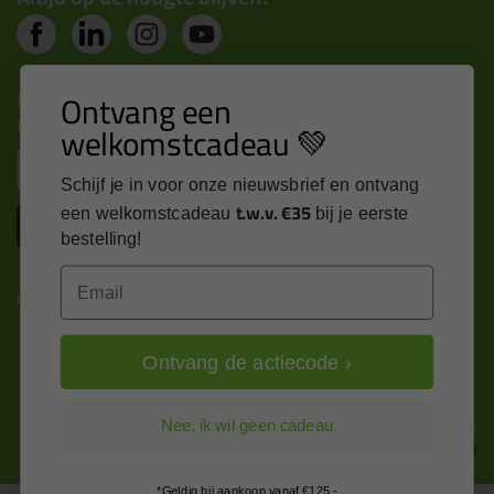
Nieuws, tips en exclusieve deals rechtstreeks in je
Ontvang een
inbox
welkomstcadeau 💚
Email
Schijf je in voor onze nieuwsbrief en ontvang
t.w.v. €35
een welkomstcadeau
bij je eerste
Inschrijven
bestelling!
Email
Kitcentrum is trots op:
Ontvang de actiecode ›
Alle prijzen zijn in EURO en excl. 21% BTW
Nee, ik wil geen cadeau
wijzig naar incl. BTW
*Geldig bij aankoop vanaf €125,-