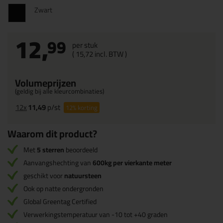
Zwart
12,
99
per stuk
(
15,
72
incl. BTW )
Volumeprijzen
(geldig bij alle kleurcombinaties)
12x
11,49
p/st
12%
korting
Waarom dit product?
Met
5 sterren
beoordeeld
Aanvangshechting van
600kg per vierkante meter
geschikt voor
natuursteen
Ook op natte ondergronden
Global Greentag Certified
Verwerkingstemperatuur van -10 tot +40 graden