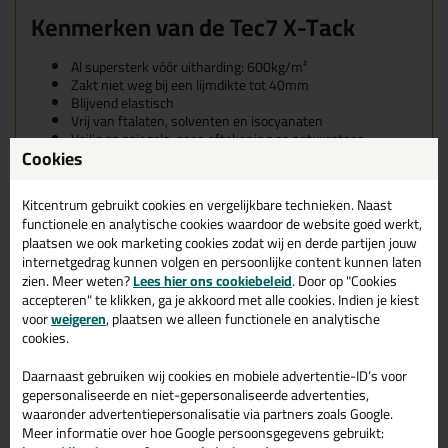
Kenmerken van de Tec7 X-Tack
Al supersterk vóór uitharding: 600kg/m²
Zakt niet weg bij een lijmdikte tot 40mm
Blijvend elastisch
Vrij van ftalaten, solventen en isocyanaten
Veilig op spiegels, geen aftekening op natuursteen
Cookies
Bijna reukloos
Ook op vochtige, gladde ondergrond
Schimmel- en bacteriebestendig
Kitcentrum gebruikt cookies en vergelijkbare technieken. Naast
Water- en luchtdicht
functionele en analytische cookies waardoor de website goed werkt,
Te gebruiken op de meeste bouwmaterialen
plaatsen we ook marketing cookies zodat wij en derde partijen jouw
internetgedrag kunnen volgen en persoonlijke content kunnen laten
zien. Meer weten?
Lees hier ons cookiebeleid
. Door op "Cookies
accepteren" te klikken, ga je akkoord met alle cookies. Indien je kiest
voor
weigeren
, plaatsen we alleen functionele en analytische
cookies.
Daarnaast gebruiken wij cookies en mobiele advertentie-ID’s voor
Eigenschappen Tec7 X-Tack 290ml
gepersonaliseerde en niet-gepersonaliseerde advertenties,
waaronder advertentiepersonalisatie via partners zoals Google.
Merk
Meer informatie over hoe Google persoonsgegevens gebruikt:
Tec7