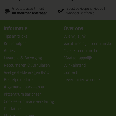
Grootste assortiment
Bpost pakjespunt: kies zelf
uit voorraad leverbaar
wanneer je afhaalt
Informatie
Over ons
Tips en tricks
Wie wij zijn?
Keuzehulpen
Vacatures bij kitcentrum.be
Acties
Over Kitcentrum.be
Levertijd & Bezorging
Maatschappelijk
Retourneren & Annuleren
Winkelmand
Veel gestelde vragen (FAQ)
Contact
Bestelprocedure
Leverancier worden?
Algemene voorwaarden
Kitcentrum berichten
Cookies & privacy verklaring
Disclaimer
Kit cursus volgen