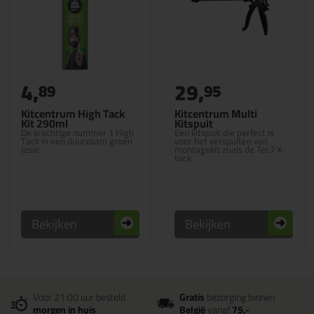
4,
29,
89
95
Kitcentrum High Tack
Kitcentrum Multi
Kit 290ml
Kitspuit
De krachtige nummer 1 High
Een kitspuit die perfect is
Tack in een duurzaam groen
voor het verspuiten van
jasje.
montagekit zoals de Tec7 X-
tack
Bekijken
Bekijken
Voor 21:00 uur besteld
Gratis
bezorging binnen
morgen in huis
België
vanaf
75,-