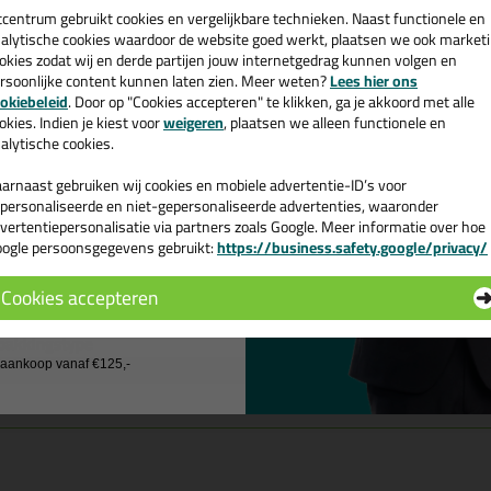
een
cadeau 💚
tcentrum gebruikt cookies en vergelijkbare technieken. Naast functionele en
merken
alytische cookies waardoor de website goed werkt, plaatsen we ook market
Breed inzetbaar
okies zodat wij en derde partijen jouw internetgedrag kunnen volgen en
rsoonlijke content kunnen laten zien. Meer weten?
Permanent elastisch
Lees hier ons
e nieuwsbrief en ontvang een
okiebeleid
. Door op "Cookies accepteren" te klikken, ga je akkoord met alle
Uitstekende hechting, ook op metaal
v. €35,-
bij je eerste bestelling!
okies. Indien je kiest voor
weigeren
, plaatsen we alleen functionele en
Oplosmiddel-, isocyanaat- en siliconenvrij
alytische cookies.
UV-, verouderings- en weerbestendig
eriaal
arnaast gebruiken wij cookies en mobiele advertentie-ID’s voor
personaliseerde en niet-gepersonaliseerde advertenties, waaronder
vertentiepersonalisatie via partners zoals Google. Meer informatie over hoe
 component, universele en elastische lijm op basis van hybride polymer
ogle persoonsgegevens gebruikt:
https://business.safety.google/privacy/
 de actiecode ›
genschappen illbruck SP050 Multi Adhesive
Cookies accepteren
rk
 wil geen cadeau
pakkingstype
nmerk
j aankoop vanaf €125,-