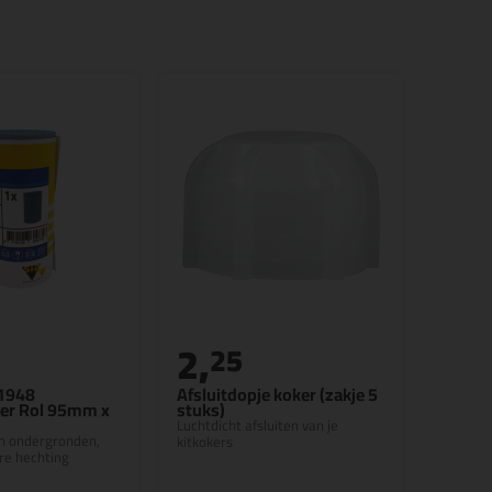
2,
25
 1948
Afsluitdopje koker (zakje 5
er Rol 95mm x
stuks)
Luchtdicht afsluiten van je
n ondergronden,
kitkokers
re hechting