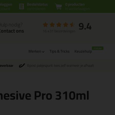
nloggen
Bestelstatus
0 producten
ccount
controleren
in winkelwagen
9.4
Hulp nodig?
Contact ons
16.431 beoordelingen
Merken
Tips & Tricks
Keuzehulp
leverbaar
Bpost pakjespunt: kies zelf wanneer je afhaalt
dhesive Pro 310ml