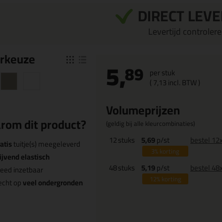
DIRECT LEV
Levertijd controleren
r
keuze
5,
89
per stuk
(
7,
13
incl. BTW )
Volumeprijzen
rom dit product?
(geldig bij alle kleurcombinaties)
12
stuks
5,69
p/st
bestel 12
atis
tuitje(s) meegeleverd
3%
korting
ijvend elastisch
48
stuks
5,19
p/st
bestel 48
eed inzetbaar
12%
korting
echt op
veel ondergronden