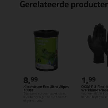
Gerelateerde producte
8,
1,
99
99
Kitcentrum Eco Ultra Wipes
OXXA PU-Flex 1
100st
Werkhandscho
Duurzame schoonmaakdoekjes,
Voorkom dat er kit o
voor het reinigen van je handen
handen blijft plakken
of gereedschap