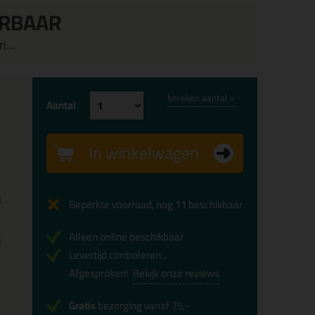
ERBAAR
...
bereken aantal >
Aantal
In winkelwagen
x
Beperkte voorraad, nog 11 beschikbaar
Alleen online beschikbaar
x
Levertijd controleren...
Afgesproken!
Bekijk onze reviews
Gratis
bezorging vanaf 75,-