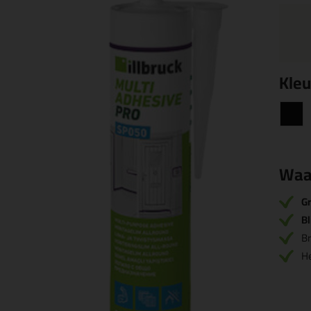
Kleu
Waa
Gr
Bl
Br
H