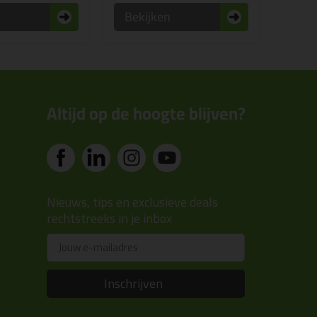
n
Bekijken
Altijd op de hoogte blijven?
Nieuws, tips en exclusieve deals
rechtstreeks in je inbox
Email
Inschrijven