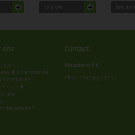
Bekijken
Bekijke
 ons
Contact
j zijn?
Kitcentrum B.V.
res bij kitcentrum.be
Alle contactgegevens >
Kitcentrum.be
chappelijk
elmand
ct
ancier worden?