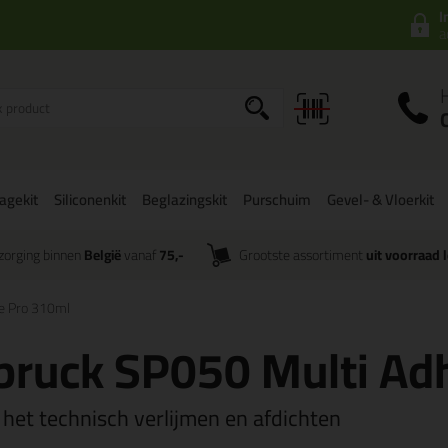
I
a
agekit
Siliconenkit
Beglazingskit
Purschuim
Gevel- & Vloerkit
zorging binnen
België
vanaf
75,-
Grootste assortiment
uit voorraad 
ve Pro 310ml
lbruck SP050 Multi A
 het technisch verlijmen en afdichten