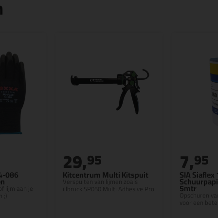
n
29,
7,
95
95
4-086
Kitcentrum Multi Kitspuit
SIA Siaflex
en
Schuurpapi
Verspuiten van lijmen zoals
5mtr
f lijm aan je
illbruck SP050 Multi Adhesive Pro
Opschuren va
 ;)
voor een bete