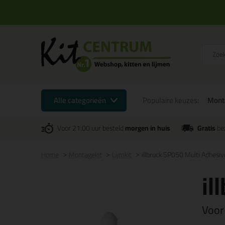
Alle categorieën
Populaire keuzes:
Mont
Voor 21:00 uur besteld
morgen in huis
Gratis
be
Home
Montagekit
Lijmkit
illbruck SP050 Multi Adhesi
il
Voor