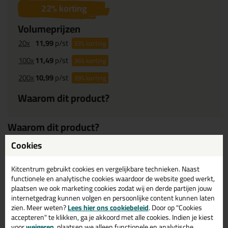
22
% korting
Volumeprijzen
20x
11,99
p/st
33%
korting
100x
11,49
p/st
36%
korting
200x
10,99
p/st
39%
korting
Waarom dit product?
Waarom dit product?
Cookies
Lijm-kit met CE-markering
Bewegingsvermogen van 25%
Kitcentrum gebruikt cookies en vergelijkbare technieken. Naast
Zeer lage uitstoot
functionele en analytische cookies waardoor de website goed werkt,
Nieuwe versie van de 11FC
plaatsen we ook marketing cookies zodat wij en derde partijen jouw
internetgedrag kunnen volgen en persoonlijke content kunnen laten
zien. Meer weten?
Lees hier ons cookiebeleid
. Door op "Cookies
Omschrijving
accepteren" te klikken, ga je akkoord met alle cookies. Indien je kiest
Specificaties
Reviews (0)
voor
weigeren
, plaatsen we alleen functionele en analytische