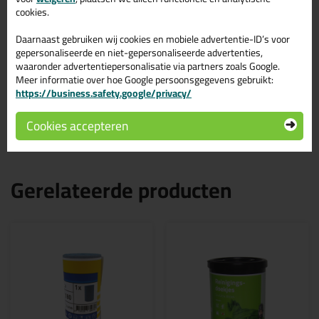
Sikaflex 11 FC Purform
cookies.
600ml in Betongrijs
Daarnaast gebruiken wij cookies en mobiele advertentie-ID’s voor
gepersonaliseerde en niet-gepersonaliseerde advertenties,
Bestel de Sikaflex 11 FC Purform 600ml in Betongrijs vandaag
waaronder advertentiepersonalisatie via partners zoals Google.
nog! Vandaag besteld = morgen in huis.
Meer informatie over hoe Google persoonsgegevens gebruikt:
https://business.safety.google/privacy/
Wil je meer weten over de toepassing en kenmerken van dit
product?
Lees alles over dit product >
Cookies accepteren
Gerelateerde producten