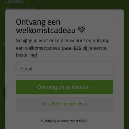
Contact
Kitcentrum B.V.
Ontvang een
Alle contactgegevens >
welkomstcadeau 💚
Altijd op de hoogte blijven?
Schijf je in voor onze nieuwsbrief en ontvang
t.w.v. €35
een welkomstcadeau
bij je eerste
bestelling!
Nieuws, tips en exclusieve deals rechtstreeks in je
Email
inbox
Email
Ontvang de actiecode ›
Inschrijven
Nee, ik wil geen cadeau
Kitcentrum is trots op:
*Geldig bij aankoop vanaf €125,-