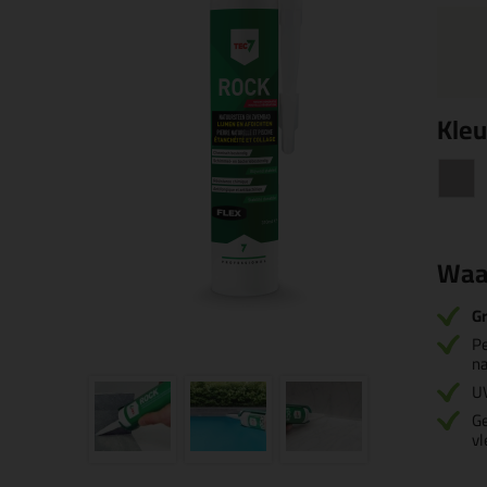
Kleu
Waa
Gr
Pe
na
U
Ge
v