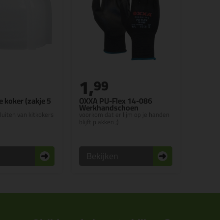
1,
99
e koker (zakje 5
OXXA PU-Flex 14-086
Werkhandschoen
luiten van kitkokers
voorkom dat er lijm op je handen
blijft plakken ;)
n
Bekijken