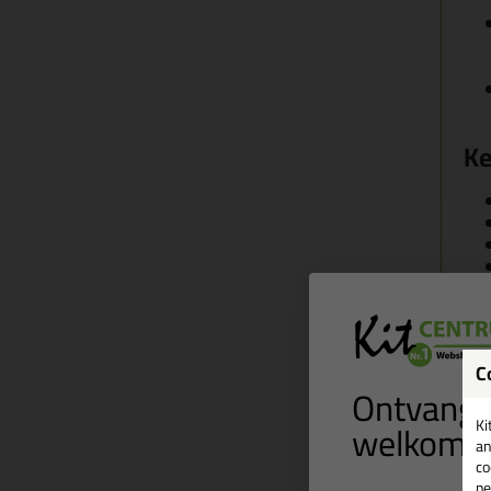
Ke
C
Ontvang 
welkomst
Ki
an
co
pe