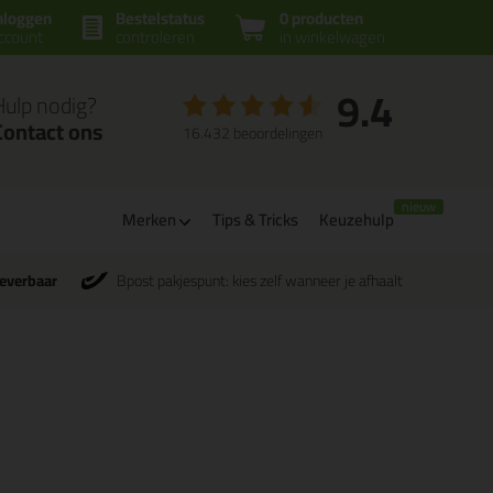
nloggen
Bestelstatus
0 producten
ccount
controleren
in winkelwagen
9.4
Hulp nodig?
Contact ons
16.432 beoordelingen
Merken
Tips & Tricks
Keuzehulp
leverbaar
Bpost pakjespunt: kies zelf wanneer je afhaalt