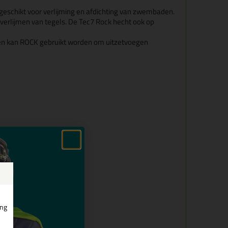
eschikt voor verlijming en afdichting van zwembaden.
verlijmen van tegels. De Tec7 Rock hecht ook op
gen kan ROCK gebruikt worden om uitzetvoegen
ing