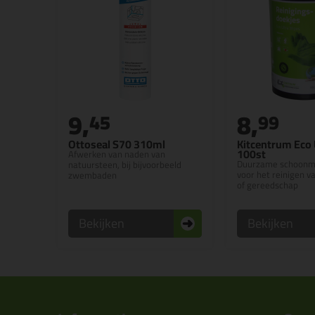
9,
8,
45
99
Ottoseal S70 310ml
Kitcentrum Eco 
100st
Afwerken van naden van
Duurzame schoonm
natuursteen, bij bijvoorbeeld
voor het reinigen v
zwembaden
of gereedschap
Bekijken
Bekijken