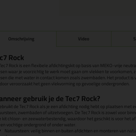
Omschrijving
Video
S
c7 Rock
ec7 Rock is een flexibele afdichtingskit op basis van MEKO-vrije neutra
ssen waar je voorzichtig te werk moet gaan om vlekken te voorkomen, z
ssen die met water in contact komen zoals zwembaden. Het product is vol
rdoor veroorzaakt het geen vlekvorming op gevoelige ondergronden.
nneer gebruik je de Tec7 Rock?
gebruikt de Tec7 Rock als je een afdichting nodig hebt op plaatsen met e
uursteen, zwembaden of uitzetvoegen. De Tec7 Rock is zowel voor binnen
de kit chloor- en zeewaterbestendig, waardoor het geschikt is voor het
een vochtige ondergrond of onder water.
Natuursteen: veilig binnen en buiten afdichten en monteren van natu