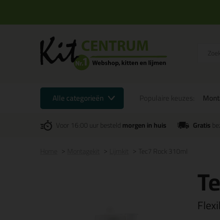
Alle categorieën
Populaire keuzes:
Mont
Voor 16:00 uur besteld
morgen in huis
Gratis
be
Home
Montagekit
Lijmkit
Tec7 Rock 310ml
T
Flex