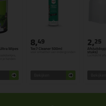
8,
2,
49
25
Ultra Wipes
Tec7 Cleaner 500ml
Afsluitdopj
stuks)
voor ontvetten van ondergronden
aakdoekjes,
Luchtdicht afs
an je handen
Bekijken
Bekijke