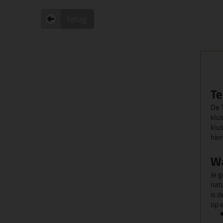
Terug
Te
De T
klu
klu
hie
Wa
Je 
nat
is 
op 