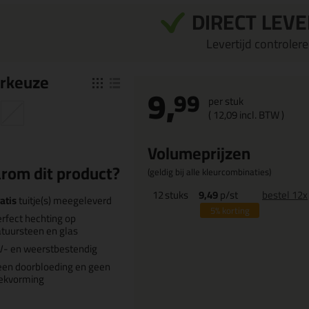
DIRECT LEV
Levertijd controleren
r
keuze
9,
99
per stuk
(
12,
09
incl. BTW )
Volumeprijzen
rom dit product?
(geldig bij alle kleurcombinaties)
12
stuks
9,49
p/st
bestel 12x
atis
tuitje(s) meegeleverd
5%
korting
rfect hechting op
tuursteen en glas
V- en weerstbestendig
en doorbloeding en geen
lekvorming