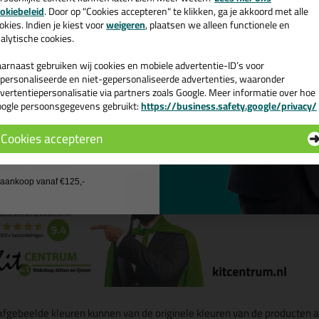
e nieuwsbrief en ontvang een
jfel je over de kleur? Dan is een kleurenkaart super handig!
okiebeleid
. Door op "Cookies accepteren" te klikken, ga je akkoord met alle
v. €35,-
bij je eerste bestelling!
e kun je gewoon bestellen door even op onderstaande foto te klikken
okies. Indien je kiest voor
weigeren
, plaatsen we alleen functionele en
alytische cookies.
arnaast gebruiken wij cookies en mobiele advertentie-ID’s voor
personaliseerde en niet-gepersonaliseerde advertenties, waaronder
vertentiepersonalisatie via partners zoals Google. Meer informatie over hoe
ogle persoonsgegevens gebruikt:
https://business.safety.google/privacy/
 de actiecode ›
Cookies accepteren
 wil geen cadeau
j aankoop vanaf €125,-
afgebeelde kleuren kunnen van de originele kleuren van de producten a