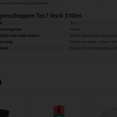
te een kleurenkaart bestellen.
genschappen Tec7 Rock 310ml
rk
Tec7
pakkingstype
Koker
chikt voor onder andere
Beton, Glas, Hout, Natuurst
passing
Kieren en naden, Lijmen, San
nmerk
Elastisch, UV bestendig, Ver
n