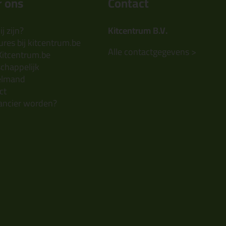
 ons
Contact
j zijn?
Kitcentrum B.V.
res bij kitcentrum.be
Alle contactgegevens >
Kitcentrum.be
chappelijk
elmand
ct
ancier worden?