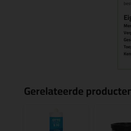
bes
Ei
Me
Ver
Ges
Toe
Ke
Gerelateerde producte