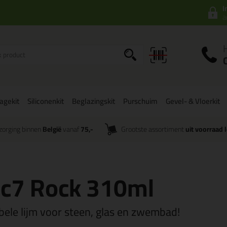
I
a
agekit
Siliconenkit
Beglazingskit
Purschuim
Gevel- & Vloerkit
zorging binnen
België
vanaf
75,-
Grootste assortiment
uit voorraad 
ec7 Rock 310ml
ibele lijm voor steen, glas en zwembad!