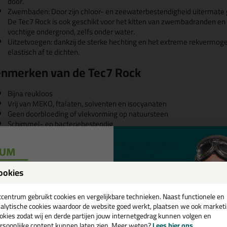
door.
Zwembaden: Door zijn chloor- en zeewaterbestendigheid uitermate g
De Tec7 Rock is ook geschikt voor het kitten van zwembadranden en 
vochtige ondergrond, zelfs onder water.
Uitzetvoegen: dankzij de sterke hechting en het extreme rekvermo
elastisch af te dichten.
nmerken van de Tec7 Rock
Bijna reukloos
Vrij van MEKO, ftalaten, solventen en isocyanaten
Geen doorbloeding of vlekvorming op natuursteen
Schimmel- en bacteriebestendig
Extreem rekvermogen (700%)
Chloor- en zeewaterbestendig na 7 dagen uitharding
Hecht op de meeste materialen zonder primer
ookies
een
cadeau 💚
tcentrum gebruikt cookies en vergelijkbare technieken. Naast functionele en
alytische cookies waardoor de website goed werkt, plaatsen we ook market
okies zodat wij en derde partijen jouw internetgedrag kunnen volgen en
rsoonlijke content kunnen laten zien. Meer weten?
Lees hier ons