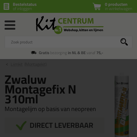
Bestelstatus
0 producten
of inloggen
in winkelwagen
Gratis
bezorging
in NL & BE
vanaf
75,-
Lijmkit
(Montagekit)
Zwaluw
Montagefix N
310ml
Montagelijm op basis van neopreen
DIRECT LEVERBAAR