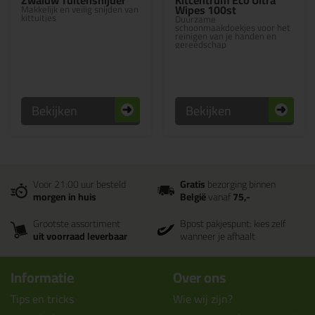
Zwaluw Tuitensnijder
Kitcentrum Eco Ultra
Wipes 100st
Makkelijk en veilig snijden van
kittuitjes
Duurzame
schoonmaakdoekjes voor het
reinigen van je handen en
gereedschap
Bekijken
Bekijken
Voor 21:00 uur besteld
Gratis
bezorging binnen
morgen in huis
België
vanaf
75,-
Grootste assortiment
Bpost pakjespunt: kies zelf
uit voorraad leverbaar
wanneer je afhaalt
Informatie
Over ons
Tips en tricks
Wie wij zijn?