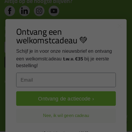
Altijd op de hoogte blijven?
Nieuws, tips en exclusieve deals rechtstreeks in je
Ontvang een
inbox
welkomstcadeau 💚
Email
Schijf je in voor onze nieuwsbrief en ontvang
t.w.v. €35
een welkomstcadeau
bij je eerste
Inschrijven
bestelling!
Email
Kitcentrum is trots op:
Ontvang de actiecode ›
Alle prijzen zijn in EURO en excl. 21% BTW
Nee, ik wil geen cadeau
wijzig naar incl. BTW