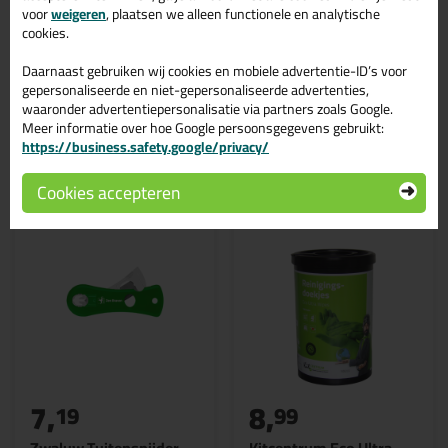
Lijmen
voor
weigeren
, plaatsen we alleen functionele en analytische
Kenmerk
cookies.
Verlijmend
Daarnaast gebruiken wij cookies en mobiele advertentie-ID’s voor
gepersonaliseerde en niet-gepersonaliseerde advertenties,
waaronder advertentiepersonalisatie via partners zoals Google.
Meer informatie over hoe Google persoonsgegevens gebruikt:
Gerelateerde producten
https://business.safety.google/privacy/
Cookies accepteren
7,
8,
19
99