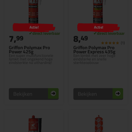
Actie!
Actie!
7,
8,
99
49
(1)
Griffon Polymax Pro
Griffon Polymax Pro
Power 425g
Power Express 435g
Een super multifunctionele
Een lijmkit met zeer hoge
lijmkit met ongekend hoge
eindsterke en snelle
eindsterkte na uitharding!
sterkteopbouw
Bekijken
Bekijken