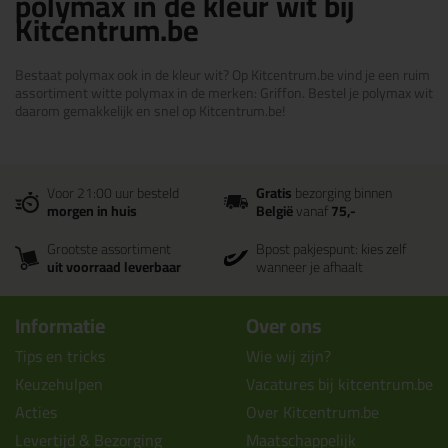
polymax in de kleur wit bij
Kitcentrum.be
Bestaat polymax ook in de kleur wit? Op Kitcentrum.be vind je een ruim
assortiment witte polymax in de merken: Griffon. Bestel je polymax wit
daarom gemakkelijk en snel op Kitcentrum.be!
Voor 21:00 uur besteld
Gratis
bezorging binnen
morgen in huis
België
vanaf
75,-
Grootste assortiment
Bpost pakjespunt: kies zelf
uit voorraad leverbaar
wanneer je afhaalt
Informatie
Over ons
Tips en tricks
Wie wij zijn?
Keuzehulpen
Vacatures bij kitcentrum.be
Acties
Over Kitcentrum.be
Levertijd & Bezorging
Maatschappelijk