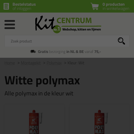
Bestelstatus
0 producten
of inloggen
in winkelwagen
Gratis
bezorging
in NL & BE
vanaf
75,-
Home
Montagekit
Polymax
Kleur: Wit
Witte polymax
Alle polymax in de kleur wit