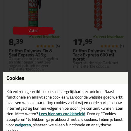
Actie!
8,
17,
39
95
(4)
(1)
Griffon Polymax Fix &
Griffon Polymax High
Seal Express 425g
Tack Express 600 ml
worst
Oplosmiddelvrije montagelijm
en afdichtingskit met zeer
Super sterke High Tack met
hoge elasticiteit en zeer
snelle sterkte opbouw!
snelle sterkteopbouw
Cookies
Kitcentrum gebruikt cookies en vergelijkbare technieken. Naast
Bekijken
Bekijken
functionele en analytische cookies waardoor de website goed werkt,
plaatsen we ook marketing cookies zodat wij en derde partijen jouw
internetgedrag kunnen volgen en persoonlijke content kunnen laten
zien. Meer weten?
Lees hier ons cookiebeleid
. Door op "Cookies
accepteren" te klikken, ga je akkoord met alle cookies. Indien je kiest
voor
weigeren
, plaatsen we alleen functionele en analytische
cookies.