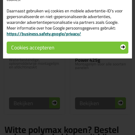
Daarnaast gebruiken wij cookies en mobiele advertentie-ID’s voor
gepersonaliseerde en niet-gepersonaliseerde advertenties,
waaronder advertentiepersonalisatie via partners zoals Google.
Meer informatie over hoe Google persoonsgegevens gebruikt:
https://business.safety.google/privacy/
Professionele keuze
12,
8,
75
95
Cookies accepteren
(4)
Griffon Aqua Max 425 G
Griffon Panel Max Direct
Power 425g
Waterbestendige,
oplosmiddelvrije montagelijm
Montagelijm voor alle soorten
en afdichtingskit
panelen
Bekijken
Bekijken
Witte polymax kopen? Bestel