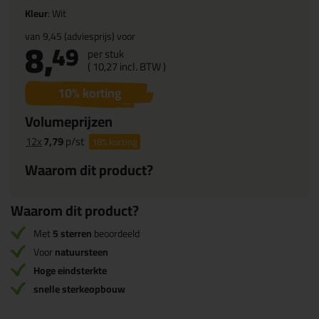
Kleur
: Wit
van
9,45
(adviesprijs) voor
8,
49
per stuk
(
10,
27
incl. BTW )
10
% korting
Volumeprijzen
12x
7,79
p/st
18%
korting
Waarom dit product?
Waarom dit product?
Met
5 sterren
beoordeeld
Voor
natuursteen
Hoge eindsterkte
snelle sterkeopbouw