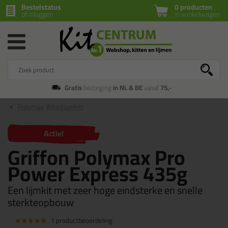
Bestelstatus
0 producten
of inloggen
in winkelwagen
Gratis
bezorging
in NL & BE
vanaf
75,-
Polymax
(Montagekit)
Actie!
Griffon Polymax Pro
Power Express 435g
Een lijmkit met zeer hoge eindsterke en snelle
sterkteopbouw
1 productbeoordeling