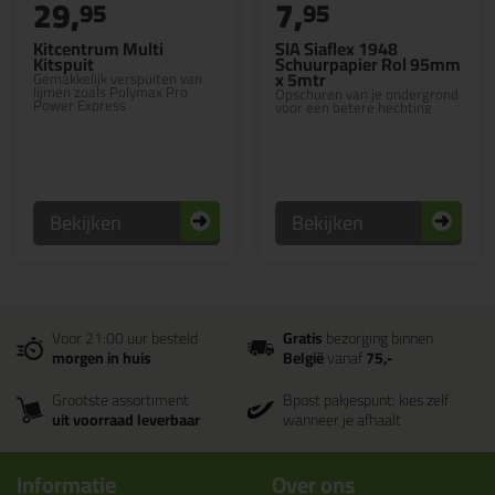
29,
7,
95
95
Kitcentrum Multi
SIA Siaflex 1948
Kitspuit
Schuurpapier Rol 95mm
x 5mtr
Gemakkelijk verspuiten van
lijmen zoals Polymax Pro
Opschuren van je ondergrond
Power Express
voor een betere hechting
Bekijken
Bekijken
Voor 21:00 uur besteld
Gratis
bezorging binnen
morgen in huis
België
vanaf
75,-
Grootste assortiment
Bpost pakjespunt: kies zelf
uit voorraad leverbaar
wanneer je afhaalt
Informatie
Over ons