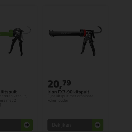
20,
5
79
Kitspuit
Irion FX7-90 kitspuit
anteren kitspuit,
Fijne kitspuit met draaibare
sers met 2
kokerhouder
)
n
Bekijken