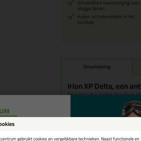
Schakelbare overbrenging voor
stugge lijmen
Koker- en tuitensnijder in het
handvat
Omschrijving
Irion XP Delta, een ant
Deze kitspuit is anders dan vrijwel a
anders op een positieve manier!
Wat er anders is aan deze kitspuit i
Één van deze zorgt voor de 'Anti-drip'
nadrupt! Hierdoor is het morsen van 
ookies
verleden tijd.
een
De tweede schakel regelt de overbren
verspuiten, dan kan het handig zijn o
tcentrum gebruikt cookies en vergelijkbare technieken. Naast functionele en