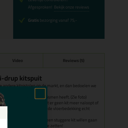
Afgesproken!
Bekijk onze reviews
Gratis
bezorging vanaf 75,-
Video
Reviews (5)
i-drup kitspuit
lle andere kitpistolen op de markt, en dan bedoelen we
s dat deze 2 schakelmechanismen heeft. (Zie foto)
 funtie die er voor zorgt dat er geen kit meer naloopt of
bijvoorbeeld acrylaatkit op de vloerbedekking echt
ging van de kit. Mocht je een stuggere kit willen gaan
m de overbrenging lichter te zetten!