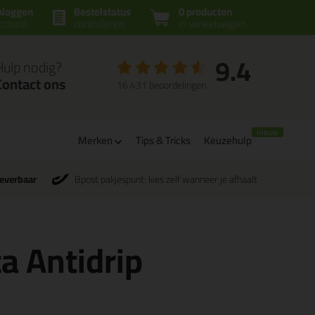
nloggen
Bestelstatus
0 producten
ccount
controleren
in winkelwagen
9.4
Hulp nodig?
Contact ons
16.431 beoordelingen
Merken
Tips & Tricks
Keuzehulp
leverbaar
Bpost pakjespunt: kies zelf wanneer je afhaalt
ta Antidrip