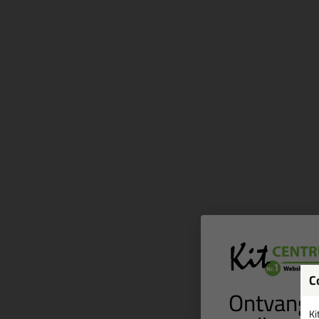
C
Ontvang 
Ki