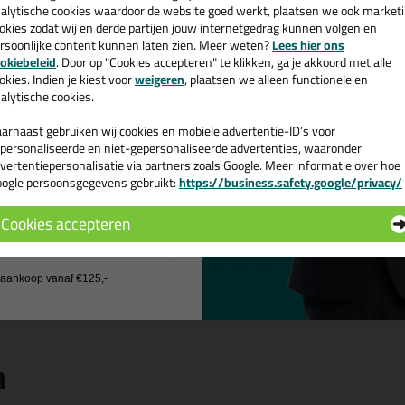
cadeau 💚
alytische cookies waardoor de website goed werkt, plaatsen we ook market
okies zodat wij en derde partijen jouw internetgedrag kunnen volgen en
Wanneer gebruik je de XP Delta Anti
rsoonlijke content kunnen laten zien. Meer weten?
Lees hier ons
Dit kitpistool is geschikt voor het v
e nieuwsbrief en ontvang een
okiebeleid
. Door op "Cookies accepteren" te klikken, ga je akkoord met alle
schakel die in het pistool zit. Let er 
v. €35,-
bij je eerste bestelling!
okies. Indien je kiest voor
weigeren
, plaatsen we alleen functionele en
voor kokers en dus niet voor worsten
alytische cookies.
Kenmerken
arnaast gebruiken wij cookies en mobiele advertentie-ID’s voor
Draaihuls en ladderhaak
personaliseerde en niet-gepersonaliseerde advertenties, waaronder
Rubberen handgreep en trekk
vertentiepersonalisatie via partners zoals Google. Meer informatie over hoe
Corrosiebestendige speciale l
ogle persoonsgegevens gebruikt:
https://business.safety.google/privacy/
 de actiecode ›
Activerende follow-up stop-fu
Schakelbare overbrengingsve
Cookies accepteren
en zwaar te verspuiten lijm)
 wil geen cadeau
Kleur: Zwart/rood (Foto wijkt du
NIEUW - met geïntegreerde kok
j aankoop vanaf €125,-
n