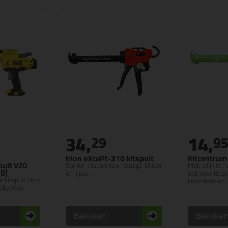
34,
14,
29
9
X
Irion eXcePt-310 kitspuit
Kitcentrum 
puit V20
Sterke kitspuit voor stugge kitten
Makkelijk te h
B)
en lijmen
ook voor klus
e kitspuit voor
linkerhanden ;
bbyisten
Bekijken
Bekijke