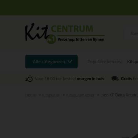
Alle categorieën
Populaire keuzes:
Kitsp
Voor 16:00 uur besteld
morgen in huis
Gratis
be
Home
Kitspuiten
Kitspuiten koker
Irion XP Delta Antidri