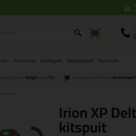
I
a
uiten
Siliconenkit
Montagekit
Beglazingskit
Purschuim
zorging binnen
België
vanaf
75,-
Grootste assortiment
uit voorraad 
p kitspuit
Irion XP Del
kitspuit