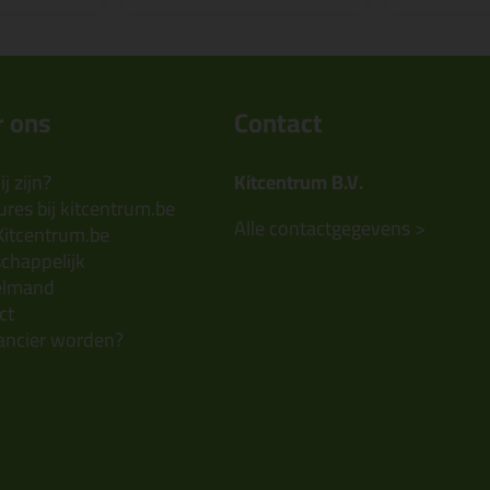
 ons
Contact
j zijn?
Kitcentrum B.V.
res bij kitcentrum.be
Alle contactgegevens >
Kitcentrum.be
chappelijk
elmand
ct
ancier worden?