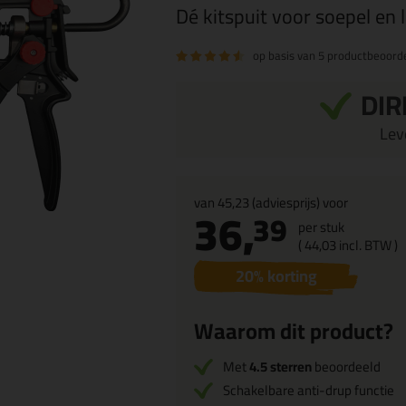
Dé kitspuit voor soepel en 
op basis van
5 productbeoord
DIR
Leve
van
45,23
(adviesprijs) voor
36,
39
per stuk
(
44,
03
incl. BTW )
20
% korting
Waarom dit product?
Met
4.5 sterren
beoordeeld
Schakelbare anti-drup functie