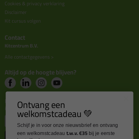
Cookies & privacy verklaring
Disclaimer
Kit cursus volgen
Contact
Kitcentrum B.V.
Alle contactgegevens >
Altijd op de hoogte blijven?
Nieuws, tips en exclusieve deals rechtstreeks in je
Ontvang een
inbox
welkomstcadeau 💚
Email
Schijf je in voor onze nieuwsbrief en ontvang
t.w.v. €35
een welkomstcadeau
bij je eerste
Inschrijven