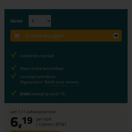
Aantal
In winkelwagen
Voldoende voorraad
Alleen online beschikbaar
Levertijd controleren...
Afgesproken!
Bekijk onze reviews
Gratis
bezorging vanaf 75,-
van
7,11
(adviesprijs) voor
6,
19
per stuk
(
7,
49
incl. BTW )