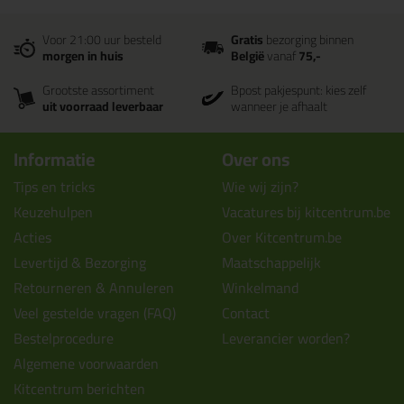
Voor 21:00 uur besteld
Gratis
bezorging binnen
morgen in huis
België
vanaf
75,-
Grootste assortiment
Bpost pakjespunt: kies zelf
uit voorraad leverbaar
wanneer je afhaalt
Informatie
Over ons
Tips en tricks
Wie wij zijn?
Keuzehulpen
Vacatures bij kitcentrum.be
Acties
Over Kitcentrum.be
Levertijd & Bezorging
Maatschappelijk
Retourneren & Annuleren
Winkelmand
Veel gestelde vragen (FAQ)
Contact
Bestelprocedure
Leverancier worden?
Algemene voorwaarden
Kitcentrum berichten