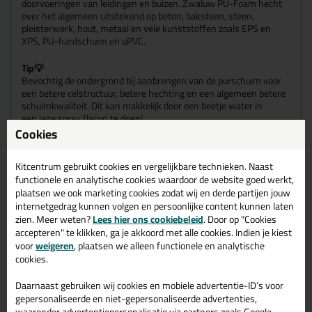
doorvoeringen van leidingen en buizen. Zwaluw PU-Foam hecht
over het algemeen uitstekend op beton, baksteen, steen,
pleisterwerk, hout, metaal en vele kunststoffen zoals EPS en
XPS, PU-hardschuim en uPVC.
Tip💡
Bevochtig de ondergrond bij aanbrengen van de purschuim voor
een betere celstructuur, betere hechting en een algemeen betere
schuimkwaliteit. Dit kan makkelijk door een beetje water in
een
lege spray flacon
te doen!
Cookies
Kenmerken
Hoogwaardig professioneel PU-schuim
Kitcentrum gebruikt cookies en vergelijkbare technieken. Naast
functionele en analytische cookies waardoor de website goed werkt,
plaatsen we ook marketing cookies zodat wij en derde partijen jouw
Kleur geel!
internetgedrag kunnen volgen en persoonlijke content kunnen laten
zien. Meer weten?
Lees hier ons cookiebeleid
. Door op "Cookies
accepteren" te klikken, ga je akkoord met alle cookies. Indien je kiest
voor
weigeren
, plaatsen we alleen functionele en analytische
Gerelateerde producten
cookies.
Daarnaast gebruiken wij cookies en mobiele advertentie-ID’s voor
gepersonaliseerde en niet-gepersonaliseerde advertenties,
waaronder advertentiepersonalisatie via partners zoals Google.