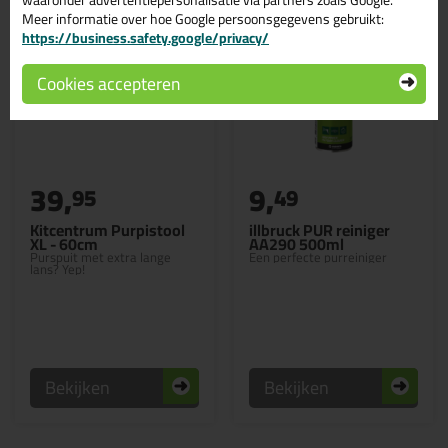
Meer informatie over hoe Google persoonsgegevens gebruikt:
https://business.safety.google/privacy/
Cookies accepteren
39,
9,
95
49
Kitcentrum Purpistool
illbruck PUR reiniger
XL - 60cm
AA290 500ml
Purspuit met extra lange
Een perfecte purreiniger
lans? Yep!
Bekijken
Bekijken