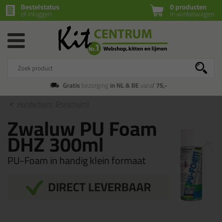
Bestelstatus
0 producten
of inloggen
in winkelwagen
Gratis
bezorging
in NL & BE
vanaf
75,-
Handschuim
(Purschuim)
Zwaluw PU Foam
DHZ 300ml
PU-Foam in handig klein formaat
DIRECT LEVERBAAR