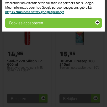
waaronder advertentiepersonalisatie via partners zoals Google.
Meer informatie over hoe Google persoonsgegevens gebruikt:
https://business.safety.google/privacy/
Cookies accepteren
14,
15,
95
95
Seal-It 220 Silicon FR
DOWSIL Firestop 700
600ml
310ml
Brandwerend volgens NEN
Bewegingscapaciteit van 50%
3576 / NPR 3577
Bekijken
Bekijken