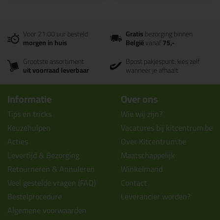
Voor 21:00 uur besteld
Gratis
bezorging binnen
morgen in huis
België
vanaf
75,-
Grootste assortiment
Bpost pakjespunt: kies zelf
uit voorraad leverbaar
wanneer je afhaalt
Informatie
Over ons
Tips en tricks
Wie wij zijn?
Keuzehulpen
Vacatures bij kitcentrum.be
Acties
Over Kitcentrum.be
Levertijd & Bezorging
Maatschappelijk
Retourneren & Annuleren
Winkelmand
Veel gestelde vragen (FAQ)
Contact
Bestelprocedure
Leverancier worden?
Algemene voorwaarden