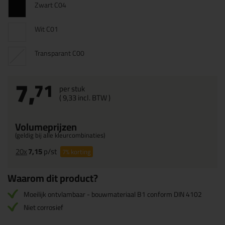
Zwart C04
Wit C01
Transparant C00
7,
71
per stuk
(
9,
33
incl. BTW )
Volumeprijzen
(geldig bij alle kleurcombinaties)
20x
7,15
p/st
7%
korting
Waarom dit product?
Moeilijk ontvlambaar - bouwmateriaal B1 conform DIN 4102
Niet corrosief