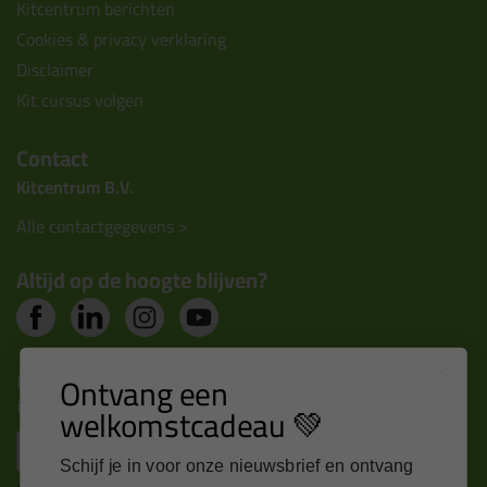
Kitcentrum berichten
Cookies & privacy verklaring
Disclaimer
Kit cursus volgen
Contact
Kitcentrum B.V.
Alle contactgegevens >
Altijd op de hoogte blijven?
Nieuws, tips en exclusieve deals rechtstreeks in je
Ontvang een
inbox
welkomstcadeau 💚
Email
Schijf je in voor onze nieuwsbrief en ontvang