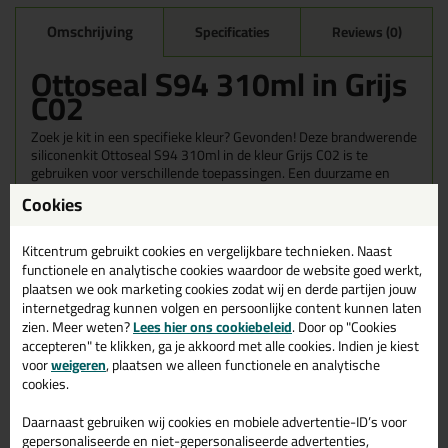
Omschrijving
Specificaties
Reviews (0)
Ottoseal S94 310ml in Grijs
C02
Zoek je kit in een specifieke kleur? Gevonden! Deze brandwerende
siliconenkit Ottoseal S94 310ml in de kleur Grijs C02 is te
gebruiken voor verschillende toepassingen. Een duurzame en
veelzijdige kit welke makkelijk te verwerken is. Perfect als je een
Cookies
bijpassende kleur zoekt met gegarandeerd een topresultaat.
Bestel de Ottoseal S94 310ml in kleur Grijs C02 vandaag nog! Op
voorraad en op werkdagen besteld = morgen in huis.
Kitcentrum gebruikt cookies en vergelijkbare technieken. Naast
functionele en analytische cookies waardoor de website goed werkt,
Wil je meer weten over de toepassing en kenmerken van dit
plaatsen we ook marketing cookies zodat wij en derde partijen jouw
product?
Lees alles over dit product >
internetgedrag kunnen volgen en persoonlijke content kunnen laten
zien. Meer weten?
Lees hier ons cookiebeleid
. Door op "Cookies
accepteren" te klikken, ga je akkoord met alle cookies. Indien je kiest
voor
weigeren
, plaatsen we alleen functionele en analytische
cookies.
Gerelateerde producten
Daarnaast gebruiken wij cookies en mobiele advertentie-ID’s voor
gepersonaliseerde en niet-gepersonaliseerde advertenties,