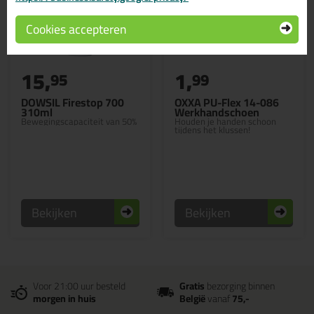
Cookies accepteren
15,
1,
95
99
DOWSIL Firestop 700
OXXA PU-Flex 14-086
310ml
Werkhandschoen
Bewegingscapaciteit van 50%
Houden je handen schoon
tijdens het klussen!
Bekijken
Bekijken
Voor 21:00 uur besteld
Gratis
bezorging binnen
morgen in huis
België
vanaf
75,-