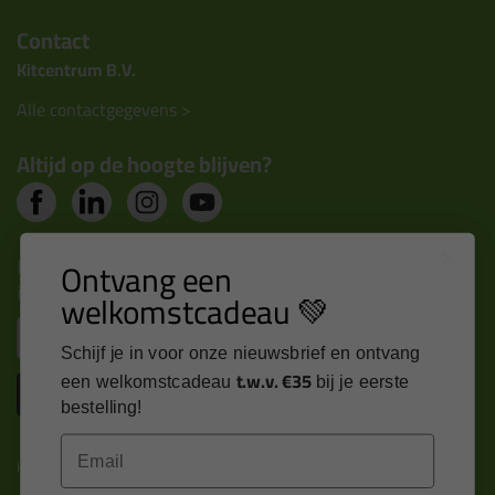
Contact
Kitcentrum B.V.
Alle contactgegevens >
Altijd op de hoogte blijven?
Nieuws, tips en exclusieve deals rechtstreeks in je
Ontvang een
inbox
welkomstcadeau 💚
Email
Schijf je in voor onze nieuwsbrief en ontvang
t.w.v. €35
een welkomstcadeau
bij je eerste
Inschrijven
bestelling!
Email
Kitcentrum is trots op: