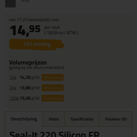
Grijs
van
17,23
(adviesprijs) voor
14,
95
per stuk
(
18,
09
incl. BTW )
13
% korting
Volumeprijzen
(geldig bij alle kleurcombinaties)
12x
14,20
p/st
18%
korting
24x
13,88
p/st
19%
korting
120x
13,06
p/st
24%
korting
Omschrijving
Video
Specificaties
Reviews (0)
Seal-It 220 Silicon FR