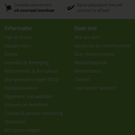
Grootste assortiment
Bpost pakjespunt: kies zelf
uit voorraad leverbaar
wanneer je afhaalt
Informatie
Over ons
Tips en tricks
Wie wij zijn?
Keuzehulpen
Vacatures bij kitcentrum.be
Acties
Over Kitcentrum.be
Levertijd & Bezorging
Maatschappelijk
Retourneren & Annuleren
Winkelmand
Veel gestelde vragen (FAQ)
Contact
Bestelprocedure
Leverancier worden?
Algemene voorwaarden
Kitcentrum berichten
Cookies & privacy verklaring
Disclaimer
Kit cursus volgen