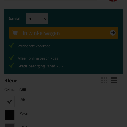
Aantal
In winkelwagen
Voldoende voorraad
Alleen online beschikbaar
Gratis
bezorging vanaf 75,-
Kleur
Gekozen:
Wit
Wit
Zwart