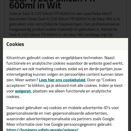
600ml in Wit
Zoek je Seal-It 220 Silicon FR 600ml in een specifieke kleur?
Gevonden! Deze Seal-It 220 Silicon FR 600ml in de kleur Wit is te
gebruiken voor verschillende toepassingen. Een professioneel en
hoogwaardig product welke makkelijk te gebruiken is. Bestel de
Seal-It 220 Silicon FR 600ml in de kleur Wit vandaag nog! Op
voorraad en op werkdagen besteld = morgen in huis.
Cookies
Wil je meer weten over de toepassing en kenmerken van dit
product?
Lees alles over dit product >
Kitcentrum gebruikt cookies en vergelijkbare technieken. Naast
functionele en analytische cookies waardoor de website goed werkt,
plaatsen we ook marketing cookies zodat wij en derde partijen jouw
internetgedrag kunnen volgen en persoonlijke content kunnen laten
zien. Meer weten?
Lees hier ons cookiebeleid
. Door op "Cookies
Gerelateerde producten
accepteren" te klikken, ga je akkoord met alle cookies. Indien je kiest
voor
weigeren
, plaatsen we alleen functionele en analytische
cookies.
Daarnaast gebruiken wij cookies en mobiele advertentie-ID’s voor
gepersonaliseerde en niet-gepersonaliseerde advertenties,
waaronder advertentiepersonalisatie via partners zoals Google.
Meer informatie over hoe Google persoonsgegevens gebruikt:
https://business.safety.google/privacy/