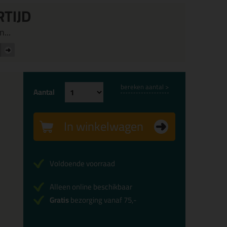
RTIJD
...
bereken aantal >
Aantal
In winkelwagen
Voldoende voorraad
Alleen online beschikbaar
Gratis
bezorging vanaf 75,-