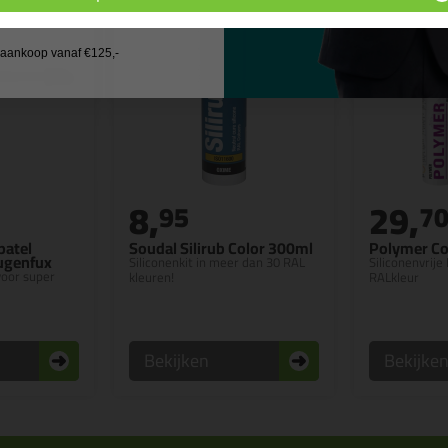
 wil geen cadeau
j aankoop vanaf €125,-
8,
29,
95
7
patel
Soudal Silirub Color 300ml
Polymer Co
Fugenfux
Siliconenkit in meer dan 30 RAL
Siliconenvrije 
 voor super
kleuren!
RALkleur
Bekijken
Bekijke