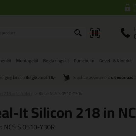
I
a
onenkit
Montagekit
Beglazingskit
Purschuim
Gevel- & Vloerkit
zorging binnen
België
vanaf
75,-
Grootste assortiment
uit voorraad 
con 218 in NCS kleur
Kleur: NCS S 0510-Y30R
al-It Silicon 218 in N
r:
NCS S 0510-Y30R