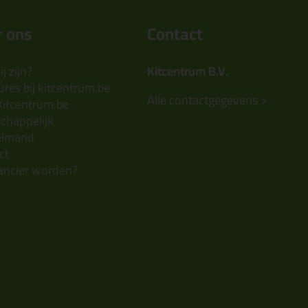
 ons
Contact
j zijn?
Kitcentrum B.V.
res bij kitcentrum.be
Alle contactgegevens >
Kitcentrum.be
chappelijk
elmand
ct
ancier worden?