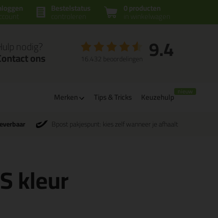
nloggen
Bestelstatus
0 producten
ccount
controleren
in winkelwagen
9.4
Hulp nodig?
Contact ons
16.432 beoordelingen
Merken
Tips & Tricks
Keuzehulp
leverbaar
Bpost pakjespunt: kies zelf wanneer je afhaalt
CS kleur