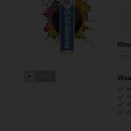
Kleu
NCS S
Waa
Terug
Gr
V
Bl
Zu