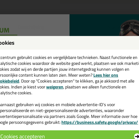
Omschrijving
Specificaties
eal-It Silicon 218 in NCS kleur 
ookies
een
tel de Seal-It Silicon 218 in NCS kleur in NCS S 0510-Y30R vandaag nog
cadeau 💚
tcentrum gebruikt cookies en vergelijkbare technieken. Naast functionele en
alytische cookies waardoor de website goed werkt, plaatsen we ook market
okies zodat wij en derde partijen jouw internetgedrag kunnen volgen en
 je meer weten over de toepassing en kenmerken van dit product?
Lees 
rsoonlijke content kunnen laten zien. Meer weten?
Lees hier ons
e nieuwsbrief en ontvang een
okiebeleid
. Door op "Cookies accepteren" te klikken, ga je akkoord met alle
v. €35,-
bij je eerste bestelling!
okies. Indien je kiest voor
weigeren
, plaatsen we alleen functionele en
alytische cookies.
n
arnaast gebruiken wij cookies en mobiele advertentie-ID’s voor
personaliseerde en niet-gepersonaliseerde advertenties, waaronder
vertentiepersonalisatie via partners zoals Google. Meer informatie over hoe
ogle persoonsgegevens gebruikt:
https://business.safety.google/privacy/
 de actiecode ›
Cookies accepteren