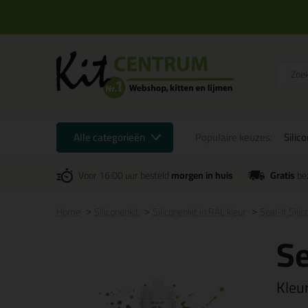
Alle categorieën
Populaire keuzes:
Silic
Voor 16:00 uur besteld
morgen in huis
Gratis
be
Home
Siliconenkit
Siliconenkit in RAL kleur
Seal-It Sili
Se
Kleu