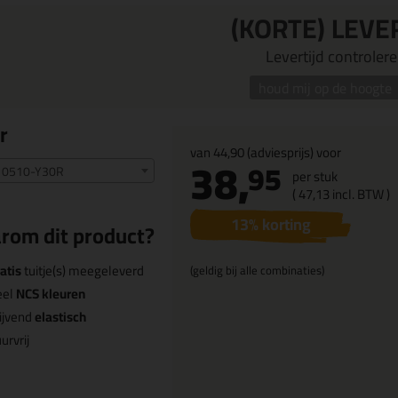
(KORTE) LEVE
Levertijd controleren
houd mij op de hoogte
r
van
44,90
(adviesprijs) voor
38,
95
 0510-Y30R
per stuk
(
47,
13
incl. BTW )
13
% korting
rom dit product?
atis
tuitje(s) meegeleverd
(geldig bij alle combinaties)
eel
NCS kleuren
ijvend
elastisch
urvrij