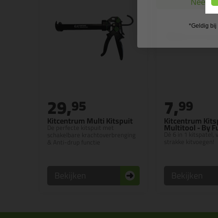
Nee, ik
*Geldig bi
29,
7,
95
99
Kitcentrum Multi Kitspuit
Kitcentrum Kits
Multitool - By 
De perfecte kitspuit met
Dé 6 in 1 kitspatel,
schakelbare krachtoverbrenging
strakke kitvoegen!
& Anti-drup functie
Bekijken
Bekijken