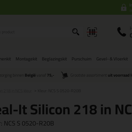
I
a
onenkit
Montagekit
Beglazingskit
Purschuim
Gevel- & Vloerkit
zorging binnen
België
vanaf
75,-
Grootste assortiment
uit voorraad 
con 218 in NCS kleur
Kleur: NCS S 0520-R20B
al-It Silicon 218 in N
r:
NCS S 0520-R20B