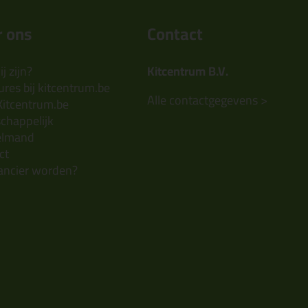
 ons
Contact
j zijn?
Kitcentrum B.V.
res bij kitcentrum.be
Alle contactgegevens >
Kitcentrum.be
chappelijk
elmand
ct
ancier worden?