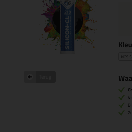
Kleu
NCS S
Waa
Terug
Gr
V
Bl
Zu