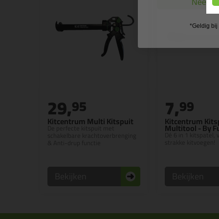
Nee, ik
*Geldig bi
29,
7,
95
99
Kitcentrum Multi Kitspuit
Kitcentrum Kits
Multitool - By 
De perfecte kitspuit met
Dé 6 in 1 kitspatel,
schakelbare krachtoverbrenging
strakke kitvoegen!
& Anti-drup functie
Bekijken
Bekijken