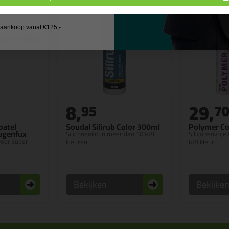
 wil geen cadeau
j aankoop vanaf €125,-
8,
29,
95
7
patel
Soudal Silirub Color 300ml
Polymer Co
Fugenfux
Siliconenkit in meer dan 30 RAL
Siliconenvrije 
 voor super
kleuren!
RALkleur
Bekijken
Bekijke