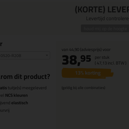
(KORTE) LEVE
Levertijd controleren
houd mij op de hoogte
r
van
44,90
(adviesprijs) voor
38,
95
 0520-R20B
per stuk
(
47,
13
incl. BTW )
13
% korting
rom dit product?
atis
tuitje(s) meegeleverd
(geldig bij alle combinaties)
eel
NCS kleuren
ijvend
elastisch
urvrij