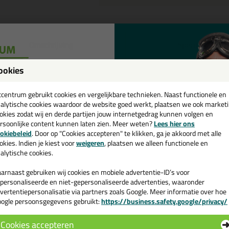
Omschrijving
Specificaties
eal-It Silicon 218 in NCS kleur 
ookies
een
tel de Seal-It Silicon 218 in NCS kleur in NCS S 0520-R20B vandaag nog
cadeau 💚
tcentrum gebruikt cookies en vergelijkbare technieken. Naast functionele en
alytische cookies waardoor de website goed werkt, plaatsen we ook market
okies zodat wij en derde partijen jouw internetgedrag kunnen volgen en
 je meer weten over de toepassing en kenmerken van dit product?
Lees 
rsoonlijke content kunnen laten zien. Meer weten?
Lees hier ons
e nieuwsbrief en ontvang een
okiebeleid
. Door op "Cookies accepteren" te klikken, ga je akkoord met alle
v. €35,-
bij je eerste bestelling!
okies. Indien je kiest voor
weigeren
, plaatsen we alleen functionele en
alytische cookies.
n
arnaast gebruiken wij cookies en mobiele advertentie-ID’s voor
personaliseerde en niet-gepersonaliseerde advertenties, waaronder
vertentiepersonalisatie via partners zoals Google. Meer informatie over hoe
ogle persoonsgegevens gebruikt:
https://business.safety.google/privacy/
 de actiecode ›
Cookies accepteren