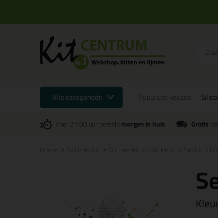
Alle categorieën
Populaire keuzes:
Silic
Voor 21:00 uur besteld
morgen in huis
Gratis
be
Home
Siliconenkit
Siliconenkit in RAL kleur
Seal-It Sili
Se
Kleu