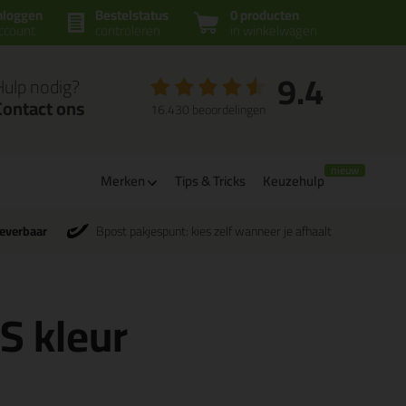
nloggen
Bestelstatus
0 producten
ccount
controleren
in winkelwagen
9.4
Hulp nodig?
Contact ons
16.430 beoordelingen
Merken
Tips & Tricks
Keuzehulp
leverbaar
Bpost pakjespunt: kies zelf wanneer je afhaalt
CS kleur