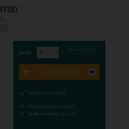
RTIJD
...
bereken aantal >
Aantal
In winkelwagen
Voldoende voorraad
Alleen online beschikbaar
Gratis
bezorging vanaf 75,-